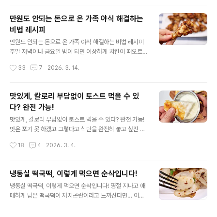
하나로 만드는 초간단 파스타입니다~ 면 삶기부터 마무리
까지 전자레인지로 한번에 해결되서 정말 간편하고 맛도
만원도 안되는 돈으로 온 가족 야식 해결하는
좋아서 주말에 해먹기 좋은 레시피예요. 재료는 스파게티
비법 레시피
면과 소스, 모짜렐라치즈, 올리브오일, 소금, 파마산치즈가
글 내용
루 준비해 주세요. 전자레인지 사용 가능한 용기에 스파게
만원도 안되는 돈으로 온 가족 야식 해결하는 비법 레시피
티면을 담아주세요. 조리과정을 고려했을 때 얇은면이 더
주말 저녁이나 금요일 밤이 되면 이상하게 치킨이 떠오르
좋고요. 용기가 작다면 면을 반으로 잘라서 넣어도 돼요. 그
죠. 하지만 요즘엔 치킨 한마리 가격도 만만치가 않아서…
작성시간
33
7
2026. 3. 14.
다음 면이 충분히 잠길 정도로 물을 부어주세요. 면이 서로
가볍게 시켜 먹기 부담스럽더라고요 ㅠㅠ 그래서 오늘은
달라붙지..
배달 치킨 부럽지 않은 맛을 집에서 간단하게 만드는 비법
을 알려드릴까 해요. 치킨 반마리 가격? 아니 반마리도 안
맛있게, 칼로리 부담없이 토스트 먹을 수 있
되는 가격으로 온 가족이 즐겨보세요. 콜라찜닭 맛있게 만
다? 완전 가능!
들어볼게요^^ 닭봉 또는 닭날개. 콜라, 우유, 간장, 굴소스,
글 내용
맛술만 있으면 돼요. 재료를 보면 알겠지만 특별한 양념은
맛있게, 칼로리 부담없이 토스트 먹을 수 있다? 완전 가능!
없어요. 굳이 한가지를 꼽자면 콜라?! 배달 음식 시켜 먹고
맛은 포기 못 하겠고 그렇다고 식단을 완전히 놓고 싶진 않
남은 콜라가 있다면 버리지 말고 활용해 보셔도 좋을 것 같
을 때 있죠. 다이어트 중이라고 매번 닭가슴살이나 샐러드
작성시간
18
4
2026. 3. 4.
아요~ 닭고기는 요리하기 전에 우유에 약30분 정도 담가
만 먹기엔 너무 지루하잖아요. 그래서 이 메뉴를 준비했어
두면 ..
요. 칼로리는 낮추고 포만감은 챙긴 한끼가 가능해요. 간단
하지만 맛도 좋아서 누구나 좋아하는 레시피랍니다^^ 토스
냉동실 떡국떡, 이렇게 먹으면 순삭입니다!
트 맛을 업그레이드 시켜줄 소스까지, 맛있게 만들 준비 되
글 내용
냉동실 떡국떡, 이렇게 먹으면 순삭입니다! 명절 지나고 애
셨죠~? ㅎㅎ 먼저 예열한 팬에 라이스페이퍼 한장을 올려
매하게 남은 떡국떡이 처치곤란이라고 느끼신다면… 이렇
주세요. 그 위에 계란을 하나 깨서 넣어요. 다이어트식에 계
게 한번 드셔보세요~ 남은 떡국떡 처리용 절대 아니고요.
란이 빠질 수 없잖아요~ 그다음 얇게 채 썬 양배추를 듬뿍
떡국떡 사서 일부러 해먹는 그 맛! 이색 떡꾹떡 떡볶이 만들
올려주세요. 양배추는 단맛과 아삭한 식감 그리고 포만감