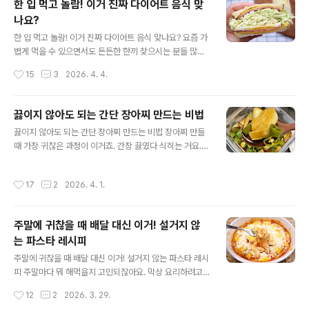
한 입 먹고 놀람! 이거 진짜 다이어트 음식 맞
의 대명사 불닭볶음면으로 만들어 볼게요. 준비는 어렵지
나요?
않아요. 불닭볶음면에 떡이랑 어묵, 그리고 냉장고에 있는
글 내용
채소 몇가지만 있으면 돼요. 떡은 꼭 정해진 종류가 아니라
한 입 먹고 놀람! 이거 진짜 다이어트 음식 맞나요? 요즘 가
집에 있는 걸로 아무거나 잘 어울려요. 저는 조랭이떡을 넣
볍게 먹을 수 있으면서도 든든한 한끼 찾으시는 분들 많으
었는데요. 한입에 먹기도 편하고 쫀득한 식감도 좋았어요.
시죠. 너무 무겁지 않은데 포만감은 챙기고 싶아면 이 조합
작성시간
15
3
2026. 4. 4.
양파나 대파처럼 향을 살려주는 재료는 넣어주는게 좋고
으로 한번 드셔보세요. 양배추를 듬뿍 넣은 샌드위치인데
매..
재료는 간단해도 맛과 식감이 정말 좋아요. 이 샌드위치 레
시피는 주말 아침 메뉴나 영양 간식, 나들이 도시락, 특히
끓이지 않아도 되는 간단 장아찌 만드는 비법
다이어트 식단으로도 손색이 없어요. 재료는 양배추, 식빵,
글 내용
끓이지 않아도 되는 간단 장아찌 만드는 비법 장아찌 만들
달걀, 치즈, 슬라이스햄, 단무지. 소스는 마요네즈, 허니머
때 가장 귀찮은 과정이 이거죠. 간장 끓였다 식히는 거요.
스타드, 후추, 레몬즙 준비했어요. 칼로리를 더 줄이고 싶다
이것 때문에 장아찌는 손이 많이 간다고 느끼는 분들이 많
면 슬라이스 햄은 빼주셔도 돼요^^ 양배추는 깨끗하게 씻
으실 텐데요. 이 과정을 과감히 생략한 장아찌 레시피를 알
은 뒤 얇게 채 썰어서 넉넉하게 준비해 주세요. 여기에 잘게
작성시간
17
2
2026. 4. 1.
려드릴게요. 저는 장아찌 재료로 김과 양파, 그리고 마늘을
썬 단무지를 넣고 레몬즙, 마요네즈를 살짝만 넣은 ..
준비했어요. 그때 그때 먹을 만큼만 만들어두면 밑반찬 걱
정이 없어요~ 양파는 흐르는 물에 깨끗하게 씻은 뒤 먹기
주말에 귀찮을 때 배달 대신 이거! 설거지 않
좋은 크기로 잘라주세요. 마늘은 따로 자르지 않고 껍질만
는 파스타 레시피
정리해서 통째로 사용했어요. 김은 남아있던 김밥용 김을
글 내용
활용했는데요. 기름 없이 팬에 살짝 구워 수분을 날린 뒤 적
주말에 귀찮을 때 배달 대신 이거! 설거지 않는 파스타 레시
당한 크기로 잘라 준비해 주세요. 장아찌 맛을 좌우하는 건
피 주말마다 뭐 해먹을지 고민되잖아요. 막상 요리하려고
결국 간장 양념이죠. 간장, 식초, 설탕을 1:1:..
하면 냄비 꺼내는 것도 귀찮고 설거지 생각하면 더 하기 싫
작성시간
12
2
2026. 3. 29.
어지고요. 그럴때 딱 좋은 방법이 하나 있어요. 전자레인지