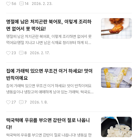
작성시간
56
14
2026. 2. 23.
어 볼게요. 늘 먹던 떡국 말고, 늘 먹던 빨간 떡볶이 말고 고
까지 채울 수 있는 다이어트 식재료예요. 소금으로 가볍..
소한 알리오올리오떡볶이가 딱이에요^^ 재료는 단순해요.
떡국떡, 올리브유, 마늘, 건새우, 쪽파 끝! 팬에 올리브유를
명절에 남은 처치곤란 북어포, 이렇게 조리하
넉넉히 두르고 약불로 예열해 주세요. 마늘은 10알 정도 슬
면 없어서 못 먹어요!
라이스랑 다진걸 반반 섞어 넣었어요. 편마늘은 씹는 맛, 다
글 내용
진 마늘은 향을 채워줘서 같이 쓰는게 확실히 풍미가 진해
명절에 남은 처치곤란 북어포, 이렇게 조리하면 없어서 못
요. 마늘 향이 올리오면 건새우(10개 정도)를 넣어 같이 볶
먹어요!명절 지나고 나면 남은 식재료 정리부터 하게 되죠.
아요. 일부는 통으로, 일부는 부숴서 넣..
전 이상하게 북어포가 마지막까지 남더라고요^^; 다른 요
작성시간
23
8
2026. 2. 17.
리에 활용하기 좀 애매하달까요… 결국 보관만 하다가 방치
되기 일쑤인데요. 이 레시피 한번 활용해보세요. 남은 북어
포가 이렇게나 맛있어 지네요~ 국 끓이거나 찜으로 먹기도
집에 가래떡 있으면 무조건 이거 하세요! 맛이
애매한 북어포를 강정으로?! 달콤 바삭한 북어강정으로 변
반칙이에요
신시키면 가족들이 다 맛있다고 난리예요. 먼저 북어포는
글 내용
머리와 꼬리 부분을 정리한 뒤 찬물에 담가 불려주세요. 중
집에 가래떡 있으면 무조건 이거 하세요! 맛이 반칙이에요
간중간 손으로 눌러주면 살이 한결 부드러워져요. 불린 뒤
냉동실이나 냉장고에 애매하게 남아 있는 가래떡. 떡국도
에는 남아있는 가시를 꼼꼼히 제거해 주세요. 이 과정이 은
지겹고, 그냥 구워 먹기엔 뭔가 아쉬울 때 있잖아요. 그럴땐
작성시간
27
7
2026. 1. 8.
근 중요해서 먹을 때 식감 차이가 나거든요. 물기는 키친타
가래떡치즈바가 딱 좋아요! 가래떡+치즈 조합인데 맛이 없
월로 충..
을 수가 없죠^^ 겉은 바삭 속은 쫀득한 식감에 치즈 풍미를
감싼 가래떡치즈바~ 하나 먹고 나면 은근히 든든해서 가벼
떡국떡에 우유를 부으면 감탄이 절로 나옵니
운 한끼 식사 대용으로도 좋아요. 가래떡, 모짜렐라치즈, 슬
다!
라이스치즈, 연유(꿀도 OK) 파마산치즈가루 준비해 주세
글 내용
요. 가래떡은 말랑하게~ 딱딱하면 잘 갈라지니까 말랑할
떡국떡에 우유를 부으면 감탄이 절로 나옵니다! 냉동실 한