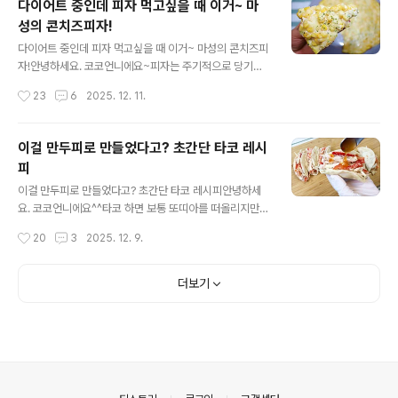
다이어트 중인데 피자 먹고싶을 때 이거~ 마
어도 가볍고 깔끔하지만 빵 사이에 곁들이면 한끼 식사로
성의 콘치즈피자!
도 딱 좋은 양배추샐러드 한번 드셔보세요. 재료는 양배추,
글 내용
슬라이스햄, 당근, 생크림, 소금, 후추, 설탕, 식초, 마요네즈
다이어트 중인데 피자 먹고싶을 때 이거~ 마성의 콘치즈피
준비했어요. 양배추 한통을 1/4로 자른 다음 깨끗하게 씻어
자!안녕하세요. 코코언니에요~피자는 주기적으로 당기는
주세요. 그리고 감자칼로 얇게 채 썰어요. 칼로 써는 것보다
데 밀가루가 부담스러울 때는 마음껏 즐기기 쉽지 않죠. 그
작성시간
23
6
2025. 12. 11.
일정하게 얇은 두께로 썰 수 있어요. 채를 썬 양배추에 소금
래서 밀가루 없이도 충분히 맛있고 든든하게 즐길 수 있는
1..
콘치즈피자를 만들어보려고 해요. 특히 치즈를 사랑하는
분들이라면 첫 조각 한입에서 바로 천국을 맛보실 거예요^
이걸 만두피로 만들었다고? 초간단 타코 레시
^ 간단하면서도 맛은 확실하게 챙긴 피자. 토마토소스나 밀
피
가루도우에 갖은 토핑은 없지만 너무 맛있는 피자, 지금 바
글 내용
로 만들어 볼게요! 재료는 캔옥수수, 치즈, 계란, 마요네즈,
이걸 만두피로 만들었다고? 초간단 타코 레시피안녕하세
소금, 후추, 파슬리가루 준비했어요. 캔옥수수 물에 헹궈서
요. 코코언니에요^^타코 하면 보통 또띠아를 떠올리지만
물기 빼 주시고요. 마요네즈 적당히~ 후추 톡톡 뿌려서 섞
또띠아가 없다고 사러 나갈 필요는 없어요. 오늘은 만두피
작성시간
20
3
2025. 12. 9.
어주세요. 마요네즈는 정해진 양이 없고 취향껏 넣어주시
로 뚝딱 만드는 초간단 타코 레시피를 준비했어요. 손이 많
면 되고요..
이 가지 않으면서도 색다른 맛을 즐기기 충분하답니다! 타
코는 얇은 또띠아에 원하는 재료를 채워 먹는 간편식인데
더보기
또띠아 대신 만두피로 만들어도 좋고요. 오히려 한손에 쏙
들어오는 사이즈가 딱 좋아요^^ 재료는 만두피, 양배추, 사
과, 양파, 파프리카, 참치 준비했어요. 냉장고 사정에 따라
재료는 자유롭게 바꾸셔도 돼요. 옥수수, 닭가슴살, 칵테일
새우 등 취향에 맞게 구성해보세요. 만두피는 시중에 파는
거 사용하면 편해요. 달궈진 팬에 만두피를 올리고 중불에
의안내