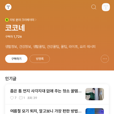
검색하기
티스토리
리빙
분야 크리에이터
(새창열림)
코코네
구독자
1,726
생활정보, 건강정보, 생활꿀팁, 건강꿀팁, 꿀팁, 라이프, 요리 레시피
구독하기
방명록
신고하기 레이어
열기
인기글
좁은 틈 먼지 사각지대 없애 주는 청소 꿀템이
있다고?!
7
1
조회
39
여름철 모기 퇴치, 알고보니 가장 편한 방법은