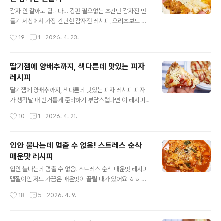
라할 수 있어요. 밥 2공기, 오이 1개, 크래미 5개 준비했고
글 내용
요. 양념은 식초, 설탕, 소금, 마요네즈, 허니머스타드 준비
감자 안 갈아도 됩니다… 강판 필요없는 초간단 감자전 만
끝! 오이는 흐르는 물에 깨끗하게 씻은 뒤 양쪽 끝부분을 잘
들기 세상에서 가장 간단한 감자전 레시피, 요리초보도 절
라주세요. 그다음 필러를 이용해 최대한 얇고 길게 밀어주
대 실패 없이 만드는 비법을 알려드릴게요. 강판 없이 만들
작성시간
19
1
2026. 4. 23.
세요. 가운데 씨가 많은 부분은 패스 ㅋ 크래미는 ..
어서 생각보다 훨씬 더 쉽고요. 겉바속쫀한 감자전의 맛과
식감에 한입 먹어본 사람들은 다 홀딱 반해요^^ 감자전은
좋아해도 막상 만들려고 하면 껍질 까고, 갈고, 물기 짜고…
딸기잼에 양배추까지, 색다른데 맛있는 피자
손이 너무 많이 가서 자주 해먹기 부담스러워하는 분들도
레시피
많더라고요. 오늘 알려드리는 레시피는 강판이나 믹서도
글 내용
필요 없어요. 해시브라운과 모짜렐라치즈 조합으로 다 돼
딸기잼에 양배추까지, 색다른데 맛있는 피자 레시피 피자
요~ 먼저 냉동상태의 해시브라운을 전자레인지로 살짝 돌
가 생각날 때 번거롭게 준비하기 부담스럽다면 이 레시피
려서 부드럽게 만들어 으깨주세요. 으깬 해시브라운에 모
대로 한번 만들어 보세요. 특별한 재료 없이도 간단하게 만
작성시간
10
1
2026. 4. 21.
짜렐라치즈를 넣고 골고루 섞어요. 저는 체다치즈가 섞인
들 수 있으면서 평소와는 다른 색다른 느낌의 피자를 즐길
제품을 사용했..
수 있어요. 아삭한 식감이 매력적인 양배추와 달달한 딸기
잼을 활용한 피자를 만들거예요. 익숙하지 않은 조합이지
입안 불나는데 멈출 수 없음! 스트레스 순삭
만 막상 먹어보면 계속 손이 가는 맛이에요^^ 필요한 재료
매운맛 레시피
부터 알아볼게요. 양배추, 또띠아, 소시지, 모짜렐라치즈,
글 내용
딸기잼, 다진마늘, 마요네즈, 케첩 준비 끝. 양배추는 깨끗
입안 불나는데 멈출 수 없음! 스트레스 순삭 매운맛 레시피
하게 씻은 뒤 가늘게 채 썰어 준비해 주세요. 토핑으로 올리
맵찔이인 저도 가끔은 매운맛이 끌릴 때가 있어요 ㅎㅎ 그
다 보면 금방 줄어들기 때문에 넉넉하게 준비하는게 좋아
럴때 집에 있는 재료로 간단하게 만들어 먹는 맛도리 메뉴
작성시간
18
5
2026. 4. 9.
요. 소시지는 먹기 좋게 길게 썰어주세요. 이제 피자에 들
가 있답니다. 한입 먹으면 계속 당기는 그 맛! 오늘 매운맛
어..
에 한번 빠져보세요! 먹으면서도 아… 맵다! 하면서 눈물 콧
물 흘리며 또 한입 먹게 되는 그런 느낌 아시죠? ㅋ 매운맛