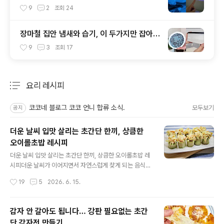
이거?!
9
2
조회
24
장마철 집안 냄새와 습기, 이 두가지만 잡아도
달라집니다!
9
3
조회
17
요리 레시피
분류 전체보기
주요 글 목록
코코네 블로그 코코 언니 합류 소식.
모두보기
공지
더운 날씨 입맛 살리는 초간단 한끼, 상큼한
오이롤초밥 레시피
글 내용
더운 날씨 입맛 살리는 초간단 한끼, 상큼한 오이롤초밥 레
시피더운 날씨가 이어지면서 자연스럽게 찾게 되는 음식이
있어요. 기름진 음식보다는 가볍고 시원한 메뉴가 더 당기
작성시간
19
5
2026. 6. 15.
는데요. 보기만 해도 상큼 아삭한 오이롤초밥을 만들어볼
까 해요. 아삭한 오이와 새콤달콤한 초밥 그리고 고소한 크
래미샐러드가 만나 한입 먹는 순간 입맛을 제대로 깨워주
감자 안 갈아도 됩니다… 강판 필요없는 초간
는 메뉴랍니다. 만드는 방법도 어렵지 않아 누구나 쉽게 따
단 감자전 만들기