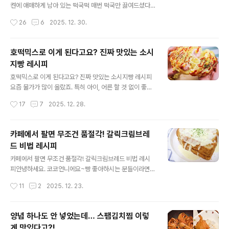
때 나무젓가락에 끼워주세요. 그리고 겉면이 살짝 바삭해
켠에 애매하게 남아 있는 떡국떡 매번 떡국만 끓여드셨다
질 정도로면 구워요. 구운 떡 위에 연유나 꿀을 얇게 발라
면 이번엔 조금 다르게 활용해보세요. 떡국떡에 우유를 더
작성시간
26
6
2025. 12. 30.
요. 떡 4~5개를 나란히 놓고 슬라이스치즈로 빈틈없이 덮
하면 쫀득한 식감은 그대로 살리고 고소하고 부드러운 맛
어..
이 더해져 기대 이상, 완전 맛있는 요리가 탄생해요. 재료
준비부터 차근차근 해볼게요. 미지근한 물에 떡국떡을 담
호떡믹스로 이게 된다고요? 진짜 맛있는 소시
가 말랑해질 때까지 불려주세요. 베이컨, 양파, 버섯은 먹기
지빵 레시피
좋게 얇게 썰어 미리 준비하면 조리가 수월해요. 약한 불로
글 내용
팬을 달군 뒤 기름 살짝 두르고 다진마늘을 먼저 볶아 향을
호떡믹스로 이게 된다고요? 진짜 맛있는 소시지빵 레시피
내주세요. 마늘향이 올라오면 베이컨, 양파, 버섯을 차례로
요즘 물가가 많이 올랐죠. 특히 아이, 어른 할 것 없이 좋아
넣고 양파가 투명해질 때까지 천천히 볶아주세요. 이제 우
하는 소시지빵은 가족들이 1인1소시지빵 하기엔 단가가 쉽
작성시간
17
7
2025. 12. 28.
유 한컵과 생크림 반컵(종이컵 기준)을 섞어 재료를 ..
지 않아요^^; 그래서 준비했습니다. 베이커리 맛집 소시지
빵 퀄리티 완벽 재현에 가성비도 좋은 소시지빵 레시피 알
려드릴게요. 폭신하고 쫀득한 빵에 톡 터지는 소시지 취향
카페에서 팔면 무조건 품절각! 갈릭크림브레
대로 소스까지 추가해서 먹으면 간식은 물론이고 가벼운
드 비법 레시피
한끼로도 손색이 없답니다. 재료는 호떡믹스, 소시지, 모짜
글 내용
렐라치즈, 캔옥수수, 그리고 케첩과 마요네즈를 준비했어
카페에서 팔면 무조건 품절각! 갈릭크림브레드 비법 레시
요. 소스는 취향대로 준비해 주세요. 오늘의 킥은 호떡믹스!
피안녕하세요. 코코언니에요~빵 좋아하시는 분들이라면
일반 밀가루로 베이킹하는 것보다 쉽고 간편하면서 쫀득한
절대 그냥 지나칠 수 없는 맛! 노릇하게 구워진 식빵, 부드
작성시간
11
2
2025. 12. 23.
식감까지 살릴 수 있어서 좋아요. 용기에 호떡믹스와 이스
럽고 고소한 크림소스, 달콤하고 알싸한 마늘향으로 풍미
트를 넣고 미지..
까지~ 갓 구운 갈릭크림브레드 하나면 크리스마스 분위기
고민 끝^^ 카페에서 팔면 무조건 품절각! 갈릭크림브레드,
양념 하나도 안 넣었는데… 스팸김치찜 이렇
집에서 간단한 재료로 충분해요. 재료는 식빵, 슬라이스치
게 맛있다고?!