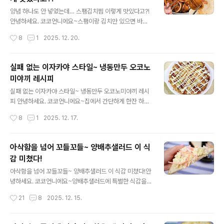
즈, 우유, 버터, 꿀, 다진마늘 준비했어요. 버터 1큰술을 전
글 내용
자레인지로 녹여주시고요. 다진마늘1큰술, 꿀1큰술 넣어
양념 하나도 안 넣었는데… 스팸김치찜 이렇게 맛있다고?!
골고루 섞어요. 기호에 따라 마늘과 꿀은 양을 조절해서 넣
안녕하세요. 코코언니에요~스팸이랑 김치만 있으면 바로
어주세요. 달콤하고 알싸한 마늘버터를 식빵3장에 고루 발
만들 수 있는 초간단 요리를 하나 소개할게요. 별도의 양념
작성시간
8
1
2025. 12. 20.
라주세요. 약불로 예열한 팬에 기름을 두르지 않고 마늘버
없이도 깊은맛을 낼 수 있어 만족도 최고! 한번만 먹어보면
터..
밥도둑이 따로 없구나~ 하고 과식을 부르게 될지도 몰라요
^^ 재료는 복잡하지 않아요. 스팸 하나, 잘 익은 김치만 있
실패 없는 이자카야 스타일~ 냉동만두 오코노
으면 충분해요. 이 조합 자체가 워낙 합이 좋아서 다른 재료
미야끼 레시피
는 안넣어도 돼요. 먼저 스팸은 약0.5cm 정도 두께로 썰어
글 내용
주세요. 너무 두꺼우면 김치 사이에 넣었을 때 모양이 흐트
실패 없는 이자카야 스타일~ 냉동만두 오코노미야끼 레시
러질 수 있어서 살짝 얇게 써는게 좋아요. 김치도 스팸 폭에
피 안녕하세요. 코코언니에요~집에서 간단하게 한잔 하거
맞춰서 비슷한 크기로 썰어 준비해주세요. 이제 김치 사이
나 야식 당길 때 이자카야 생각나는 분들 많으시죠? 나가서
작성시간
8
1
2025. 12. 17.
에 스팸을 하나씩 끼워 넣으면 돼요. 과정이 너무 심플해
먹기는 번거롭고 배달시키기엔 애매한데요… 이자카야 인
서..
기메뉴 오코노미야끼를 집에서 맛있게 즐기는 비법이 있어
요^^ 지글지글 구워진 오코노미야끼. 겉은 바삭하고 속은
아삭함을 넘어 꼬들꼬들~ 양배추샐러드 이 식
촉촉한 식감에 감칠맛 살려서 맛있게 만들어 볼게요~ 재료
감 미쳤다!
는 계란, 부침가루, 양배추, 베이컨, 대파, 가쓰오부시, 마요
글 내용
네즈, 돈까스소스 그리고 냉동만두! 집에 있는 재료 얼마든
아삭함을 넘어 꼬들꼬들~ 양배추샐러드 이 식감 미쳤다!안
지 활용 가능하고요. 냉동만두와 양배추 조합에 소스만 심
녕하세요. 코코언니에요~양배추샐러드에 특별한 식감을
플하지만 맛나요. 양배추를 깨끗하게 씻어서 채 썰어주세
더하는 레시피 양배추샐러드를 이렇게 만들면 아삭하다 못
작성시간
21
8
2025. 12. 15.
요. 대파는 송송 썰고, 베이컨도 작게 썰어서 준비 완료! 오
해 꼬들꼬들한 식감이 살아나서 씹는 재미가 완전히 달라
늘의 주인공, ..
져요. 오늘은 특별한 재료 없이 조리비법 하나로 업그레이
드 된 양배추 샐러드를 만들어 볼게요^^ 그냥 샐러드로 먹