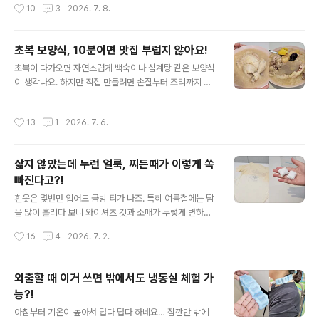
작성시간
10
3
2026. 7. 8.
료를 올려주면 장어덮밥 완성~! 장어 굽는 시간까지 다 해
를 사용해 봤어요. 사용법이 정말 간단했어요. 내부 아이스
서 10분정도면 ..
컵만 냉동실에 충분히 얼려두면 준비 끝! 밤에 잘 때 넣어두
면(10시간 정도) 딱 좋아요. 이후 차갑게 보관한 음료를 부
초복 보양식, 10분이면 맛집 부럽지 않아요!
어 3~5분정도 기다리면 음료가 점점 살얼음처럼 변해요.
글 내용
초복이 다가오면 자연스럽게 백숙이나 삼계탕 같은 보양식
중간에 스푼으로 컵 벽면을 따라 가볍게 저어주면 더욱 고
이 생각나요. 하지만 직접 만들려면 손질부터 조리까지 손
르게 얼어서 식감도 훨씬 좋더라고요. 얼음을 따로 갈거나
이 많이 가고 식당에 가자니 대기 시간도 길고 비용도 부담
팔 아프게 흔드는 과정 없고 설거지나 뒷정리도 할게 없어
될 때가 많죠. 올해는 집에서 간편하게 즐길 수 있는 누룽지
서 간편해요. 무엇보다 내부컵만 얼려두면 기다리는 시간
작성시간
13
1
2026. 7. 6.
백숙 한그릇 어떠세요? 데우기만 하면 조리 끝! 이보다 간
부담없이 슬러시를 즐길 수 있어요. 콜라나 사이다, 환타 ..
편할 수는 없어요 ㅎㅎ 끓는 물에 봉지째 데워도 되고요. 전
자레인지 용기에 담아서 데우는 방법도 있어요. 오랜 시간
삶지 않았는데 누런 얼룩, 찌든때가 이렇게 쏙
끓일 필요도 없어서 바쁜 날에도 부담 없이 즐길 수 있답니
빠진다고?!
다~ 맛은 기대 이상! 닭고기는 푹 익어 부드럽게 살이 발라
글 내용
지고 잡내 없이 맛있었어요. 국물은 제 입에는 쬐끔 간간했
흰옷은 몇번만 입어도 금방 티가 나죠. 특히 여름철에는 땀
는데요. (제가 좀 싱겁게 먹는 편이에요^^;) 닭 손질 귀찮고
을 많이 흘리다 보니 와이셔츠 깃과 소매가 누렇게 변하고
식당 백숙 가격은 부담될 때, 딱 요거..
양말 발바닥에는 검은 찌든때가 쉽게 생기더라고요. 세탁
작성시간
16
4
2026. 7. 2.
기를 돌려도 세탁효과는 그닥… 이 고민을 해결해줄 찐 꿀
템을 찾았어요! 예전에는 찌든때 표백이 필요할 때 뜨거운
물에 삶는 방법을 사용했는데요. 과정이 번거로워서 은근
외출할 때 이거 쓰면 밖에서도 냉동실 체험 가
히 귀찮더라고요. 옷감이 상하지 않을까 걱정도 되고요. 그
능?!
러다 이 쏙터블 캡슐 표백제를 쓰게 됐는데요. 가장 만족스
글 내용
러웠던 점은 끓는 물에 삶을 필요없이 뜨거운물에 캡슐만
아침부터 기온이 높아서 덥다 덥다 하네요… 잠깐만 밖에