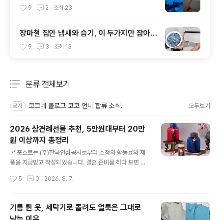
이거?!
9
2
조회
23
장마철 집안 냄새와 습기, 이 두가지만 잡아도
달라집니다!
9
3
조회
13
분류 전체보기
주요 글 목록
코코네 블로그 코코 언니 합류 소식.
모두보기
공지
2026 상견례선물 추천, 5만원대부터 20만
원 이상까지 총정리
글 내용
본 포스트는 (주)한국인삼공사로부터 소정의 활동료와 제
품을 지급받고 작성되었습니다. 결혼 준비를 하다 보면 크
고 작은 선택을 많이 하게 되는데요. 그중에서도 은근히 고
작성시간
5
0
2026. 8. 7.
민하게 되는 것이 상견례선물이에요. 양가 부모님이 처음
정식으로 인사를 나누는 자리인 만큼 가볍게 준비하기도
어렵고, 그렇다고 지나치게 비싼 선물을 고르면 오히려 부
기름 튄 옷, 세탁기로 돌려도 얼룩은 그대로
담이 될 수 있죠. 오늘은 5만원대부터 20만원 이상까지 예
남는 이유