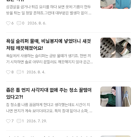
산별로 준비하기 좋은 상견례선물을 정리해 볼게요. 정관
글 내용
장 제품을 비롯해 식품, 생활용품, 공예품까지 다양한 선택
삼겹살을 굽거나 튀김 요리를 하다 보면 옷에 기름이 한두
지를 함께 담았으니 양가 분위기와 부모님의 취향에 맞춰
방울 튀는 일 정말 흔하죠.그런데 대부분은 별생각 없이 다
선택해 보세요. 목차1. 상견례선물 고르는 방법 2. 5~10만
른 빨랫감과 함께 세탁기에 넣고 돌리는 경우가 많아요. 하
작성시간
6
0
2026. 8. 6.
원대 상견례선물 TOP3 3. 10만원 초반대 상견례선물 T
지만 기름 얼룩은 일반 오염과 달라서 세탁만으로는 잘 지
OP3 4. 10만원 후반대 상견..
워지지 않는답니다. 이럴때는 세탁 전에 딱 10분만 투자하
면 얼룩 남김없이 깔끔하게 지울 수 있어요. 기름 얼룩이 묻
욕실 슬리퍼 물때, 비닐봉지에 넣었더니 새것
었어요. 이거 은근히 신경 쓰이는거 아시죠? 엄청 도드라지
처럼 깨끗해졌어요!
는 건 아니지만 군데군데 얼룩덜룩… 기름 튄 옷을 그대로
글 내용
세탁하면 기름 성분이 섬유 깊숙이 스며들어 얼룩이 더 선
욕실에서 사용하는 슬리퍼는 금방 물때가 생기죠. 한번 끼
명하게 남는 경우도 많아요. 이 문제를 해결하기 위해서는
기 시작하면 솔로 아무리 문질러도 깨끗해지지 않아 은근
전처리 과정이 필요한데요. 준비물이나 과정이 생각보다
스트레스더라고요. 특히 바닥의 홈이나 구멍 사이에 낀 물
작성시간
8
1
2026. 8. 4.
간단해요. 먼저 분무기를 준비해주세요. 제가 사용한 분무
때는 손이 잘 닿지 않아 청소하기도 번거로운데요. 오늘은
기는..
힘들게 박박 문지르지 않아도 욕실 슬리퍼 말끔하게 세척
가능한 비법을 준비했어요. 욕실 슬리퍼는 왜 물때가 잘 생
좁은 틈 먼지 사각지대 없애 주는 청소 꿀템이
길까요? 욕실슬리퍼는 물이 잘 빠지도록 바닥에 구멍이 있
있다고?!
거나 미끄럼 방지를 위해 홈이 깊게 파여 있는 제품이 많아
글 내용
요. 이런 구조 때문에 습기가 오래 머물고, 물때와 비누 찌
집 청소를 나름 꼼꼼하게 한다고 생각했는데도 시간이 지
꺼기가 쉽게 쌓이게 되는데요. 겉은 금방 닦이더라도 홈 안
나면 먼지가 계속 보이더라고요. 특히 침대 밑이나 소파, 책
쪽은 쉽게 깨끗해지지 않아 청소가 생각보다 쉽지 않아요.
상 틈처럼 손이 닿지 않는 곳은 청소가 되지 않아 늘 찜찜한
작성시간
7
1
2026. 7. 29.
준비물은 단 두가지면 충분합니다! 욕실 슬리퍼를 세척할
데요. 이 고민을 싹 해결해준 청소 꿀템이 있어요. 가구 옮
때 가장 편..
기지 않아도 돼요! 무거운 가구를 밀지 않아도, 높은 곳도
청소가 가능하거든요~ 헤드가 얇고 길게 설계되어 있는데