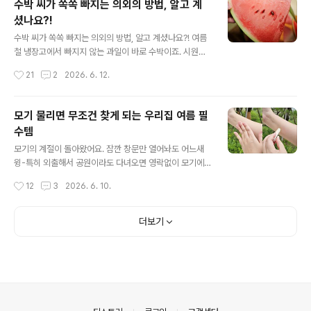
수박 씨가 쏙쏙 빠지는 의외의 방법, 알고 계
는 메뉴랍니다. 만드는 방법도 어렵지 않아 누구나 쉽게 따
셨나요?!
라할 수 있어요. 밥 2공기, 오이 1개, 크래미 5개 준비했고
글 내용
요. 양념은 식초, 설탕, 소금, 마요네즈, 허니머스타드 준비
수박 씨가 쏙쏙 빠지는 의외의 방법, 알고 계셨나요?! 여름
끝! 오이는 흐르는 물에 깨끗하게 씻은 뒤 양쪽 끝부분을 잘
철 냉장고에서 빠지지 않는 과일이 바로 수박이죠. 시원하
라주세요. 그다음 필러를 이용해 최대한 얇고 길게 밀어주
게 잘 익은 수박 한조각만 있어도 더위가 한결 덜 느껴지는
작성시간
21
2
2026. 6. 12.
세요. 가운데 씨가 많은 부분은 패스 ㅋ 크래미는 ..
데요. 그런데 막상 수박을 자르다 보면 모양이 제각각이 되
거나 씨가 여기저기 박혀 있어서 먹기 불편할 때가 있어요.
사실 수박은 자르는 방법만 조금 바꿔도 훨씬 먹기 편해질
모기 물리면 무조건 찾게 되는 우리집 여름 필
수 있어요. 먼저 수박을 자르기 전 간단한 과정 하나가 필요
수템
해요. 수박이 굴러가지 않도록 고정한 뒤 칼끝으로 겉면을
글 내용
따라 얕게 칼집을 내주세요. 수박 전체를 한바퀴 둘러가며
모기의 계절이 돌아왔어요. 잠깐 창문만 열어놔도 어느새
표시해주는 정도면 충분해요. 이렇게 해두면 수박 껍질이
윙-특히 외출해서 공원이라도 다녀오면 영락없이 모기에
뜯기 듯 갈라지는 현상이 줄어들어 자른 단면이 훨씬 깔끔
물리더라고요… 모기 물렸을 때 아무거나 바르기 찜찜하
작성시간
12
3
2026. 6. 10.
하게 나와요. 수박을 반으로 자른 뒤에는 써는 방향이..
죠? 그래서 오늘은 어린 아이부터 어른들까지 안심하고 바
를 수 있는 모기밤 리뷰를 준비했어요. 예전에는 모기 물리
면 손톱으로 십자 모양 내는게 국룰이었죠? ㅎㅎㅎ 계속 긁
더보기
다가 더 붉어지고 자극만 심해져 팅팅 부어오르는 경우도
많았는데요. 이 제품을 가려운 부위에 바로 바르면 가려움
을 완화시키는데 도움이 돼요. 스틱 형태라 손에 묻히지 않
고 사용이 가능해서 위생적으로도 좋고요. 어린 아이들도
안심하고 사용할 수 있어요. 무엇보다 끈적임이 심한 제품
은 사용이 꺼려지는데 살짝 번들거리는 감은 있어도 끈적
의안내