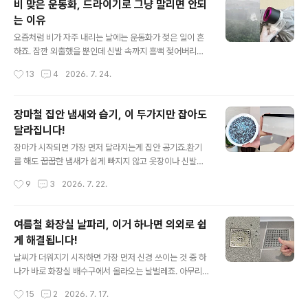
비 맞은 운동화, 드라이기로 그냥 말리면 안되
탄성까지 좋아서 침대 밑이나 냉장고 옆, 싱크대 상부장 틈
는 이유
새처럼 청소하기 어려운 공간에도 쏙 들어가요. 평소라면
글 내용
그냥 지나쳤을 공간을 한번만 쓱 밀어봤는데 생각보다 먼
요즘처럼 비가 자주 내리는 날에는 운동화가 젖은 일이 흔
지가 너…무 많아서 놀랐어요. 청소를 안했던게 아닌데 청
하죠. 잠깐 외출했을 뿐인데 신발 속까지 흠뻑 젖어버리면
소가 안되고 있었구나 라는 생각이 들더라고요. 극세사나
하루 종일 찝찝한건 물론이고 제대로 말리지 않으면 냄새
작성시간
13
4
2026. 7. 24.
정전기 청소포를 끼워서 바로 사용 가능하고요. 일반 물티
까지 심해질 수 있어요. 오늘은 젖은 운동화를 냄새 걱정 없
슈만 끼..
이 빠르게 건조하는 방법을 알려드릴게요. 장마철에는 습
도가 높아 운동화가 쉽게 마르지 않아 곰팡이가 생기기 쉬
장마철 집안 냄새와 습기, 이 두가지만 잡아도
워요. 그래서 운동화가 비에 젖었다면 시간을 끌지 말고 최
달라집니다!
대한 빨리 물기를 제거하는게 중요해요. 많은 분들이 겉면
글 내용
만 닦고 끝내는데 사실 문제는 신발 안쪽에 스며든 물기랍
장마가 시작되면 가장 먼저 달라지는게 집안 공기죠.환기
니다. 먼저 마른 수건으로 겉에 묻은 물을 충분히 닦아낸 뒤
를 해도 꿉꿉한 냄새가 쉽게 빠지지 않고 옷장이나 신발장
운동화 안을 신문지로 가득 채워주세요. 신문지는 안쪽에
에는 습기가 차면서 눅눅한 냄새까지 올라와요. 그래서 장
작성시간
9
3
2026. 7. 22.
남아 있는 수분을 흡수하는 역할을 해요. 빈 공간이 없도록
마철만 되면 탈취제와 제습제를 꼭 준비해두는 편인데요.
꾹..
직접 써보고 재구매한 제품으로 솔직리뷰 들려드릴게요.
향으로 덮는게 아니라 냄새를 없애는 고체 탈취제! 장마철
여름철 화장실 날파리, 이거 하나면 의외로 쉽
에는 문을 닫고 에어컨을 트는 시간이 많아지다보니 집안
게 해결됩니다!
냄새 탈취가 은근 신경이 쓰이더라고요. 일반 방향제는 향
글 내용
은 좋은데 기존 냄새와 섞이면서 오히려 더 답답하게 느껴
날씨가 더워지기 시작하면 가장 먼저 신경 쓰이는 것 중 하
질 때가 있어요. 이 제품은 강한 향으로 가리는 방식이 아니
나가 바로 화장실 배수구에서 올라오는 날벌레죠. 아무리
라 냄새 자체를 흡착해 줄여주는 타입이라 만족도가 정말
청소를 해도 어느새 다시 태어나고 한두마리 보이기 시작
작성시간
15
2
2026. 7. 17.
높았어요. 뚜껑만 열어두면 되고 액체가 아닌 고체타입이
하면 금세 늘어나 스트레스 그 자체인데요. 이 문제를 의외