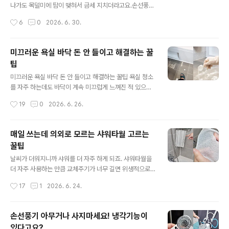
풀어서 옷을 담가놔도 표백효과를 발휘한다는 거예요. 1회
나가도 목덜미에 땀이 맺혀서 금세 지치더라고요.손선풍기
사용량이 캡슐 하나에 담겨 있어서 계량도 필요없어요. 가
는 계속 손에 쥐고 있어야 하고 얼음팩은 금방 녹아버려 아
작성시간
6
0
2026. 6. 30.
루는 덜어 쓰다가 흘리고 액체 표백제는 양 조절이 쉽지 않
쉬웠어요. 그래서 조금 더 간편하게 사용할 수 있는 냉감 아
은데요. 이건 참 깔..
이템 아이스쿨링 넥쿨러를 써보게 됐어요. 사용법이 정말
간단해요. 외출하기 전에 냉동실에 넣어 충분히 냉각한 뒤
미끄러운 욕실 바닥 돈 안 들이고 해결하는 꿀
목에 착용하면 끝! 물을 채우거나 충전 등 별도의 준비 과정
팁
이 필요하지 않고요. 사용후에는 다시 냉동실에 넣어두면
글 내용
다음 외출 때 바로 또 사용할 수 있어요. 실제로 착용해보니
미끄러운 욕실 바닥 돈 안 들이고 해결하는 꿀팁 욕실 청소
목 주변이 시원하게 유지되면서 더위가 훨씬 덜 느껴졌어
를 자주 하는데도 바닥이 계속 미끄럽게 느껴진 적 있으신
요. 에어컨 없는 야외에서 체감되는 더위가 확실히 덜하더
가요? 많은 분들이 물기가 원인이라고 생각하지만 실제로
작성시간
19
0
2026. 6. 26.
라고요. 제품 자체도 가볍고 착용감이 편해요. 목을 과하게
는 비누나 샴푸, 바디워시 등이 남긴 잔여물이 더 큰 이유인
조..
경우가 많아요. 이런 찌꺼기들이 바닥 표면에 조금씩 쌓이
면서 눈에는 잘 보이지 않는 미끈한 막을 만들고 결국 미끄
매일 쓰는데 의외로 모르는 샤워타월 고르는
러움까지 심해지게 돼요. 다행히도 특별한 세제를 준비할
꿀팁
필요는 없어요. 집에서 쉽게 구할 수 있는 베이킹소다와 식
글 내용
초만 있으면 욕실 바닥 미끄러움을 훨씬 쉽게 해결할 수 있
날씨가 더워지니까 샤워를 더 자주 하게 되죠. 샤워타월을
어요. 먼저 바닥 전체에 베이킹소다를 골고루 뿌려요. 그리
더 자주 사용하는 만큼 교체주기가 너무 길면 위생적으로
고 그 위에 식초를 충분히 뿌려주세요. 잠시 지나면 두 재료
도 좋지 않은데요.여러분들은 샤워타월을 선택하는 기준
작성시간
17
1
2026. 6. 24.
가 반응하면서 거품이 생기는데 이 과정에서 바닥에 남아
있으세요? 샤워타월은 다 거기서 거기일 것 같지만 실제로
있던 ..
사용해보면 생각보다 차이가 꽤 크답니다. 제가 만족스럽
게 사용중인 한지 샤워타월이에요. 전통 한지의 원료로 사
손선풍기 아무거나 사지마세요! 냉각기능이
용되는 닥나무 껍질을 사용한 샤워타월이라 좀 더 안심하
있다고요?