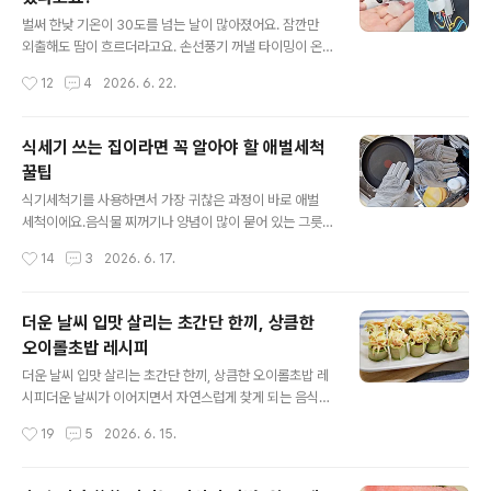
고 사용할 수 있었어요. 피부에 직접 닿는 제품인 만큼 소재
글 내용
가 신경 쓰일 수 밖에 없잖아요. 특히 어린 아이가 있는 집
벌써 한낮 기온이 30도를 넘는 날이 많아졌어요. 잠깐만
이라면 더욱 그런데요. 천연 원료를 사용해 위생적이라고
외출해도 땀이 흐르더라고요. 손선풍기 꺼낼 타이밍이 온
생각했어요. 실제로 사용해보니 거품도 정말 잘 나더라고
거 맞죠?! 작년에 구입해서 엄~청 잘 썼는데 올해도 꺼내보
작성시간
12
4
2026. 6. 22.
요. 바디워시를 많이 짜지 않아도 풍성한 거품이 금방 만들
니 이만한게 없네요. 그래서 여러분들께 소개해드리려고
어지고요. 자연..
해요. BLDC 모터로 작지만 강력한 바람! 요즘 나오는 손선
풍기는 다 이정도는 하죠? ㅎㅎ 5단계로 바람 세기가 조절
식세기 쓰는 집이라면 꼭 알아야 할 애벌세척
이 가능한데 부드럽고 약한 바람부터 생각보다 더 강력한
꿀팁
바람까지 원하는대로 조절이 가능해요. 무엇보다 마음에
글 내용
들었던건 눈을 시리게 하고 꽂히는 바람이 아니라 시원하
식기세척기를 사용하면서 가장 귀찮은 과정이 바로 애벌
지만 좀 더 부드러운 느낌이라서 부담이 적었어요. 세워서
세척이에요.음식물 찌꺼기나 양념이 많이 묻어 있는 그릇
탁상용으로 써도 되고 195g 초경량으로 목에 걸어서 사용
은 그냥 넣기 부담스럽잖아요. 그렇다고 수세미를 사용하
작성시간
14
3
2026. 6. 17.
해도 좋고요. 하단에 고리가 달려있어서 가방에 고정시키
면 수세미가 금방 더러워져 관리가 번거롭고요. 그래서 사
기도 편해요. ..
용하게 된 제품이 바로 이거! 실리콘 고무장갑이에요. 처음
에는 단순히 설거지용 장갑이라고 생각했는데 직접 사용해
더운 날씨 입맛 살리는 초간단 한끼, 상큼한
보니 생각보다 활용도가 훨씬 높더라고요. 탄성도 굿~! 고
오이롤초밥 레시피
무장갑과 수세미가 합쳐진 형태로 장갑 표면에 촘촘한 실
글 내용
리콘 돌기가 있어서 그릇에 묻은 음식물이나 양념을 문질
더운 날씨 입맛 살리는 초간단 한끼, 상큼한 오이롤초밥 레
러 제거하기 편해요. 식세기에 넣기 전 애벌 세척할 때 세제
시피더운 날씨가 이어지면서 자연스럽게 찾게 되는 음식이
를 사용하지 않아도 웬만한 음식물 찌꺼기는 깔끔하게 정
있어요. 기름진 음식보다는 가볍고 시원한 메뉴가 더 당기
작성시간
19
5
2026. 6. 15.
리돼요. 특히 고추장 양념이나 기름기가 묻은 접시도 물로
는데요. 보기만 해도 상큼 아삭한 오이롤초밥을 만들어볼
헹구면서 문질러주면 생각..
까 해요. 아삭한 오이와 새콤달콤한 초밥 그리고 고소한 크
래미샐러드가 만나 한입 먹는 순간 입맛을 제대로 깨워주