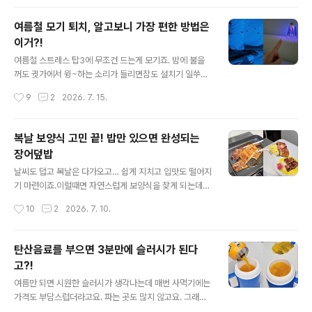
라서 흐르거나 샐 걱정도 없어..
로 간단하게 해결할 수 있더라고요^^ 화장실 배수구에 날
파리 출몰? ㅠㅠ 배수구 주변을 맴도는 날파리가 보인다면
여름철 모기 퇴치, 알고보니 가장 편한 방법은
이미 배수관 내부에서 번식하고 있을 가능성이 있어요. 이
이거?!
럴때 개체수가 늘어나기 전에 출입구부터 막아주는 것이
글 내용
효과적이에요. 준비물은 의외로 간단하답니다. 바로 지퍼
여름철 스트레스 탑3에 무조건 드는게 모기죠. 밤에 불을
백 하나면 충분하다는 말씀 ㅎㅎㅎ 우선 물을 끓인 뒤 너무
꺼도 귓가에서 윙~하는 소리가 들리면잠도 설치기 일쑤인
뜨겁지 않을 정도로만 식혀주세요. 배수관 손상을 막기 위
데요. 모기약을 계속 뿌리기에는 냄새도 신경쓰이고 아이
작성시간
9
2
2026. 7. 15.
해 팔팔 끓는 물보다는 살짝 식힌 물을 사용하는 것이 좋아
나 반려동물이 있는 집이라면 더욱 부담스럽더라고요. 그
요. 이 따..
래서 모기 유인 충전식 퇴치기를 써보게 됐어요. UV LED
로 모기를 유인한 뒤 강력한 전기망으로 퇴치하는 방식이
복날 보양식 고민 끝! 밥만 있으면 완성되는
라 살충제를 사용하지 않고도 모기를 잡을 수 있어요. 충전
장어덮밥
식이라 콘센트 위치에 구애받지 않고 원하는 곳으로 옮겨
글 내용
사용할 수 있다는 점도 꽤 매력적이랍니다. 자기 전에 침실
날씨도 덥고 복날은 다가오고… 쉽게 지치고 입맛도 떨어지
한쪽에 켜두면 모기 공격(?) 안 받고 꿀잠 잘 수 있어요 ㅎ
기 마련이죠.이럴때면 자연스럽게 보양식을 찾게 되는데
ㅎㅎ 손으로 모기 잡으려고 휘적거리고 손바닥 치는 일 없
장어는 먹고 싶어도 가격이 부담스럽거나 직접 손질하고
작성시간
10
2
2026. 7. 10.
으니까 세상 좋고요. 자극적인 냄새도 없으니까 환기 신경
굽는 과정이 번거로워 자주 먹기 쉽지 않잖아요. 그래서 이
안 쓰고 부담 ..
번에는 집에서도 간편하게 먹기 좋은 든든한 장어덮밥 리
뷰를 준비했어요. 준비가 정말 간단해요. 제품 안에 장어와
탄산음료를 부으면 3분만에 슬러시가 된다
전용 소스는 물론 계란지단, 후리가케, 와사비, 초생강까지
고?!
들어있어 밥만 준비하면 근사한 한끼가 완성된답니다^^ 따
글 내용
로 이것저것 준비할 필요가 없어 바쁜 날에도 부담없이 즐
여름만 되면 시원한 슬러시가 생각나는데 매번 사먹기에는
기기 좋고요. 조리도 어려울게 1도 없어요~ 장어를 프라이
가격도 부담스럽더라고요. 파는 곳도 많지 않고요. 그래서
팬에 소스와 함께 데워주고 따뜻한 밥 위에 올린 뒤 토핑 재
집에서도 간편하게 슬러시를 만들 수 있는 슬러시 메이커