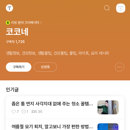
검색하기
티스토리
리빙
분야 크리에이터
(새창열림)
코코네
구독자
1,725
생활정보, 건강정보, 생활꿀팁, 건강꿀팁, 꿀팁, 라이프, 요리 레시피
구독하기
방명록
신고하기 레이어
열기
인기글
좁은 틈 먼지 사각지대 없애 주는 청소 꿀템이
있다고?!
7
1
조회
35
여름철 모기 퇴치, 알고보니 가장 편한 방법은