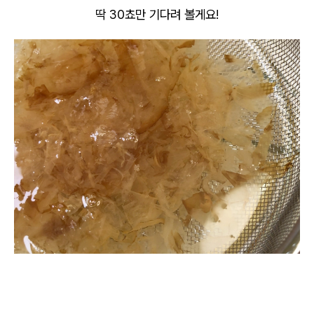
딱 30쵸만 기다려 볼게요!