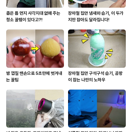
좁은 틈 먼지 사각지대 없애 주는
장마철 집안 냄새와 습기, 이 두가
청소 꿀템이 있다고?!
지만 잡아도 달라집니다!
밤 껍질 맨손으로 5초만에 벗겨내
장마철 집안 구석구석 습기, 곰팡
는 꿀팁
이 잡는 나만의 노하우