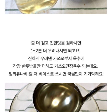
좀 더 깊고 진한맛을 원하시면
1~2분 더 우려내시면 되고요.
진하게 우려낸 가쓰오부시 육수에
간장 한두방울만 더해도 가쓰오간장육수 되는데요.
밀푀유나베 할 때 베이스로 쓰시면 국물맛이 기가막혀요!