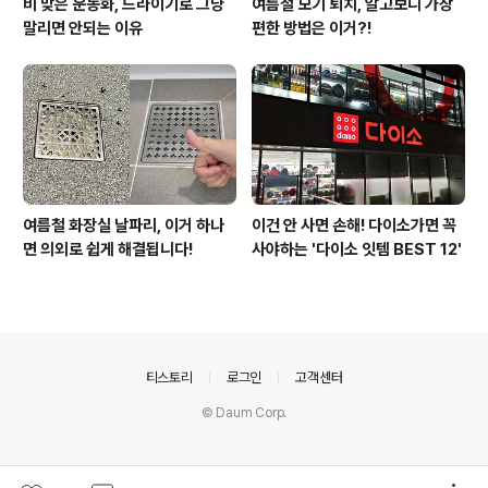
비 맞은 운동화, 드라이기로 그냥
여름철 모기 퇴치, 알고보니 가장
말리면 안되는 이유
편한 방법은 이거?!
여름철 화장실 날파리, 이거 하나
이건 안 사면 손해! 다이소가면 꼭
면 의외로 쉽게 해결됩니다!
사야하는 '다이소 잇템 BEST 12'
의안내
티스토리
로그인
고객센터
© Daum Corp.