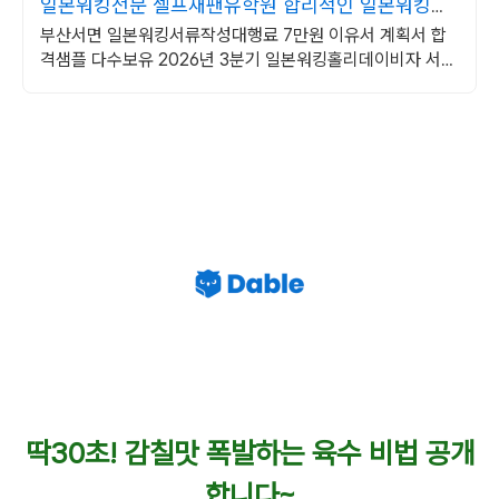
일본워킹전문 셀프재팬유학원 합리적인 일본워킹대
행료
부산서면 일본워킹서류작성대행료 7만원 이유서 계획서 합
격샘플 다수보유 2026년 3분기 일본워킹홀리데이비자 서류
작성대행희망자 모집중!!!
딱30초! 감칠맛 폭발하는 육수 비법 공개
합니다~