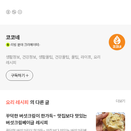
(새창열림)
로그 정보
코코네
(새창열림)
리빙
분야 크리에이터
생활정보, 건강정보, 생활꿀팁, 건강꿀팁, 꿀팁, 라이프, 요리
레시피
구독하기
더보기
요리 레시피
의 다른 글
꾸덕한 버섯크림이 한가득~ 맛집보다 맛있는
버섯크림베이글 레시피
글 내용
꾸덕한 버섯크림이 한가득~ 맛집보다 맛있는 버섯크림베