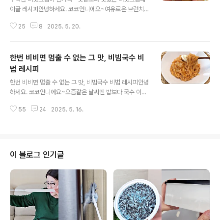
이글 레시피안녕하세요. 코코언니에요~여유로운 브런치가
생각날 때가 있죠. 맛은 기본이고 고급진 느낌이면 더 좋은
25
8
2025. 5. 20.
데요^^ 고소하게 구운 베이글 사이에 꾸덕한 버섯크림소스
를 듬뿍 넣어 만든 버섯크림베이글 한번 드셔보세요. 집에
서도 근사한 브런치 카페 분위기를 낼 수 있는 완벽 그 자체
한번 비비면 멈출 수 없는 그 맛, 비빔국수 비
의 메뉴랍니다. 한입 베어물면 고급스러운 맛이 입안 가득
~ 이건 꼭 드셔보세요. 기대 이상, 훨씬 더 맛있어요. 재료
법 레시피
글 내용
는 베이글, 버섯, 양파, 달걀, 모짜렐라치즈, 생크림, 홀그레
한번 비비면 멈출 수 없는 그 맛, 비빔국수 비법 레시피안녕
인머스타드, 파마산치즈가루 준비해주세요. 베이글은 약불
하세요. 코코언니에요~요즘같은 날씨엔 밥보다 국수 이런
에서 노릇노릇하게 구워주세요. 겉은 바삭하면서 속은 쫄
거 땡기지 않나요? 특히 매콤하면서도 달달하고, 새콤해서
깃한 식감이 크리미한 버섯과 정말 잘 어울려요. 계란후라
55
24
2025. 5. 16.
입맛 확 돋우는 비빔국수 한그릇~ 생각만해도 군침이 도는
이는 취향대로 조리해주..
데요. 오늘은 잘 익은 김치와 간단한 양념만으로 완성되는
비빔국수 한그릇 맛있게 만들어볼게요^^ 저는 국수 중에서
도 김치비빔국수를 진짜 좋아해요. 소박한 재료지만 맛의
깊이가 있고 후루룩 먹다보면 스트레스도 확 풀이거든요~
이 블로그 인기글
잘 익은 김치 하나로 다 했다! 소면과 김치, 재료도 간단하
고요. 양념은 고추장, 간장, 설탕, 참기름, 통깨 준비했어요.
고추장2, 간장1.5, 설탕1 골고루 섞어서 양념장을 만들어
요. 소면을 삶는 동안 냉장고에서 숙성 시간을 거치면 매콤
달콤하니 맛난..