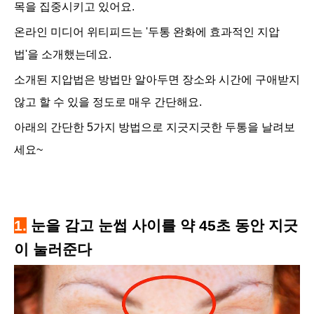
목을 집중시키고 있어요.
온라인
미디어 위티피드는
'두통 완화에 효과적인
지압
법'을 소개했는데요.
소개된
지압법은 방법만 알아두면 장소와 시간에 구애받지
않고 할 수 있을 정도로 매우 간단해요.
아래
의 간단한 5가지 방법으로 지긋지긋한 두통을 날려보
세요~
1.
눈을 감고 눈썹 사이를 약 45초 동안 지긋
이 눌러준다