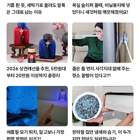
기름 튄 옷, 세탁기로 돌려도 얼룩
욕실 슬리퍼 물때, 비닐봉지에 넣
은 그대로 남는 이유
었더니 새것처럼 깨끗해졌어요!
2026 상견례선물 추천, 5만원대
좁은 틈 먼지 사각지대 없애 주는
부터 20만원 이상까지 총정리
청소 꿀템이 있다고?!
여름철 모기 퇴치, 알고보니 가장
장마철 집안 냄새와 습기, 이 두가
편한 방법은 이거?!
지만 잡아도 달라집니다!