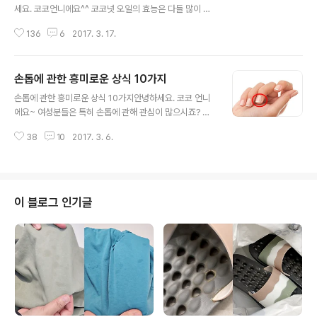
서 얼굴색이 환해져요. 또 혈액순환을 돕고 림프샘에 자극
세요. 코코언니에요^^ 코코넛 오일의 효능은 다들 많이 들
을 주면서 노폐물 제거의 효과도 기대할 수 있다고 해요~
어보셔서 알고 계실텐데요.치약 대신 '코코넛 오일'을 사용
ㅎㅎㅎ 그런데 무턱대고 얼굴에 빗질을 하는건 아니고 동
136
6
2017. 3. 17.
해 양치하면 좋은 이유가 소개돼 누리꾼들의 이목이 집중
안얼굴이 되는 빗질 방법이 따로 있다고 해요...
되었어요.온라인 미디어 위티피드는 만능 오일로 통하는
'코코넛 오일'이 치아건강에도 도움을 준다고 밝혔는데요.
손톱에 관한 흥미로운 상식 10가지
특히 코코넛 오일을 사용해 양치를 하면 치아의 미백에도
글 내용
도움이 된다는 소식에 누리꾼들은 반가움을 감추지 못하고
손톱에 관한 흥미로운 상식 10가지안녕하세요. 코코 언니
있다고 해요.아래 '코코넛 오일'을 사용해 양치하면 좋은 이
에요~ 여성분들은 특히 손톱에 관해 관심이 많으시죠? 그
유 5가지를 소개할게요. 아래 소개되는 방법으로 이제 치
래서 오늘은 손톱에 관한 이야기를 전해드릴까해요.손톱은
아도 '미녀'가 되볼까요?^^ 1. 치아 미백코코넛 오일과 베이
38
10
2017. 3. 6.
아시다시피 다양한 역할을 하는데요. 가려운 등을 긁는 데
킹 소다를 1:1 비율로 섞고 그 다음 오렌지나 페퍼민트 등의
쓰이고 기타 같은 악기를 다룰때 사용하며, 급할땐 나사를
에센셜 오일을 몇 방울 넣..
돌리는 드라이버 역할까지 하는데요. 없으면 그렇게 아쉬
울 수가 없는 우리 몸의 일부 중 하나랍니다. 그런데 우린
저절로 잘 자란다는 이유로, 딱딱하다는 이유로 손톱을 너
이 블로그 인기글
무 안이하게 여기는 경향이 있는데요. 이제부터 이 손톱에
관한 흥미로운 상식을 소개해드릴게요. 1. 손톱이 한 달 동
안 자라는 길이는?약 3.5mm라고 해요. 그런데 오른손잡
이는 오른쪽 손톱이 왼손잡이는 왼쪽 손톱이 더 빨리 자란
다고 하는데요. 손톱에 비해 발톱은..