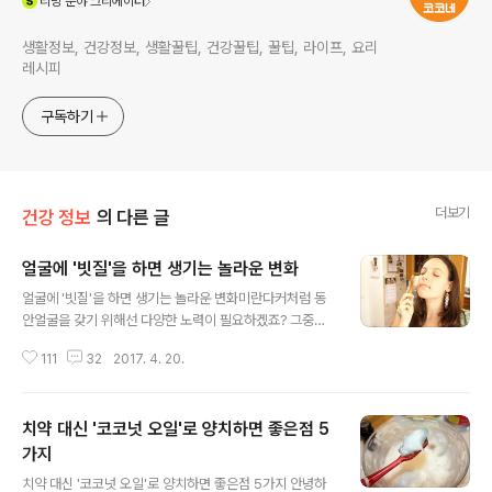
리빙
분야 크리에이터
생활정보, 건강정보, 생활꿀팁, 건강꿀팁, 꿀팁, 라이프, 요리
레시피
구독하기
더보기
건강 정보
의 다른 글
얼굴에 '빗질'을 하면 생기는 놀라운 변화
글 내용
얼굴에 '빗질'을 하면 생기는 놀라운 변화미란다커처럼 동
안얼굴을 갖기 위해선 다양한 노력이 필요하겠죠? 그중에
서도 피부관리는 동안얼굴의 가장 기본일거예요. 피부관리
111
32
2017. 4. 20.
만 잘해도 몇 년은 젊어보인다는 말이 있잖아요. 그렇다면
동안얼굴 피부관리비법은 무엇일까요? 세계적인 모델 미
란다커가 사랑하는 피부 관리 비법이 있어요. 바로 얼굴에
치약 대신 '코코넛 오일'로 양치하면 좋은점 5
빗질을 하는거예요. 처음 들으면 뭐?! 라고 의아해하겠지
만, 실제로 얼굴에 빗질을 하면 깜짝 놀랄만한 효과를 볼 수
가지
글 내용
있어요. 피부 각질 제거도 되고 자연스럽게 붓기는 빠지면
치약 대신 '코코넛 오일'로 양치하면 좋은점 5가지 안녕하