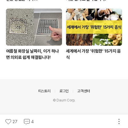
여름철 화장실 날파리, 이거 하나
세계에서 가장 '위험한' 15가지 음
면 의외로 쉽게 해결됩니다!
식
의안내
티스토리
로그인
고객센터
© Daum Corp.
27
4