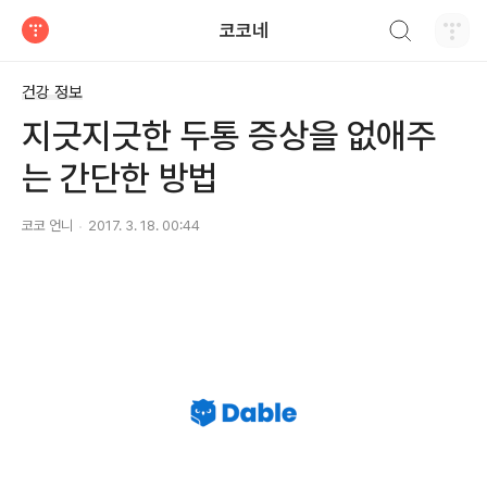
검색하기
코코네
티스토리
건강 정보
지긋지긋한 두통 증상을 없애주
는 간단한 방법
코코 언니
2017. 3. 18. 00:44