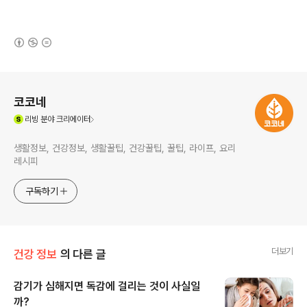
(새창열림)
로그 정보
코코네
(새창열림)
리빙
분야 크리에이터
생활정보, 건강정보, 생활꿀팁, 건강꿀팁, 꿀팁, 라이프, 요리
레시피
구독하기
더보기
건강 정보
의 다른 글
감기가 심해지면 독감에 걸리는 것이 사실일
까?