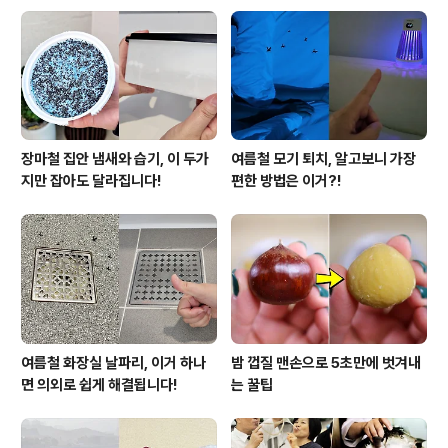
장마철 집안 냄새와 습기, 이 두가
여름철 모기 퇴치, 알고보니 가장
지만 잡아도 달라집니다!
편한 방법은 이거?!
여름철 화장실 날파리, 이거 하나
밤 껍질 맨손으로 5초만에 벗겨내
면 의외로 쉽게 해결됩니다!
는 꿀팁