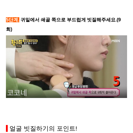
5단계.
귀밑에서 쇄골 쪽으로 부드럽게 빗질해주세요.(9
회)
얼굴 빗질하기의 포인트!