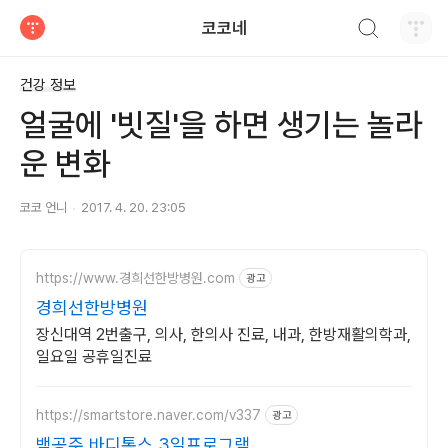
검색하기
코코네
티스토리
건강 정보
얼굴에 '빗질'을 하면 생기는 놀라
운 변화
코코 언니
2017. 4. 20. 23:05
https://www.경희선한방병원.com
광고
경희선한방병원
장신대역 2번출구, 의사, 한의사 진료, 내과, 한방재활의학과,
일요일 공휴일진료
https://smartstore.naver.com/v337
광고
백공주 바디톡스 3일프로그램