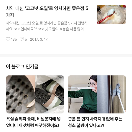
두면 장소와 시간에 구애받지 않고 할 수 있을 정도로 매우
치약 대신 '코코넛 오일'로 양치하면 좋은점 5
간단해요.아래의 간단한 5가지 방법으로 지긋지긋한 두통
을 날려보세요~ 1. 눈을 감고 눈썹 사이를 약 45초 동안 지
가지
글 내용
긋이 눌러준다머리가 아플때 눈썹 사이를 눌러주면 근육의
치약 대신 '코코넛 오일'로 양치하면 좋은점 5가지 안녕하
긴장을 풀어줘 혈액순환에 도움을 준다고 해요. 2. 눈썹 위
세요. 코코언니에요^^ 코코넛 오일의 효능은 다들 많이 들
의 가운데 부분을 눌러 준다눈썹 가운데를 누른 후 눈썹 위
어보셔서 알고 계실텐데요.치약 대신 '코코넛 오일'을 사용
를 누르면 혈액순환과 함께 불면증도 없애주고 기억력 향
136
6
2017. 3. 17.
해 양치하면 좋은 이유가 소개돼 누리꾼들의 이목이 집중
상에 도움을 주는 일석이조의 효과를 얻..
되었어요.온라인 미디어 위티피드는 만능 오일로 통하는
'코코넛 오일'이 치아건강에도 도움을 준다고 밝혔는데요.
특히 코코넛 오일을 사용해 양치를 하면 치아의 미백에도
도움이 된다는 소식에 누리꾼들은 반가움을 감추지 못하고
이 블로그 인기글
있다고 해요.아래 '코코넛 오일'을 사용해 양치하면 좋은 이
유 5가지를 소개할게요. 아래 소개되는 방법으로 이제 치
아도 '미녀'가 되볼까요?^^ 1. 치아 미백코코넛 오일과 베이
킹 소다를 1:1 비율로 섞고 그 다음 오렌지나 페퍼민트 등의
에센셜 오일을 몇 방울 넣..
욕실 슬리퍼 물때, 비닐봉지에 넣
좁은 틈 먼지 사각지대 없애 주는
었더니 새것처럼 깨끗해졌어요!
청소 꿀템이 있다고?!