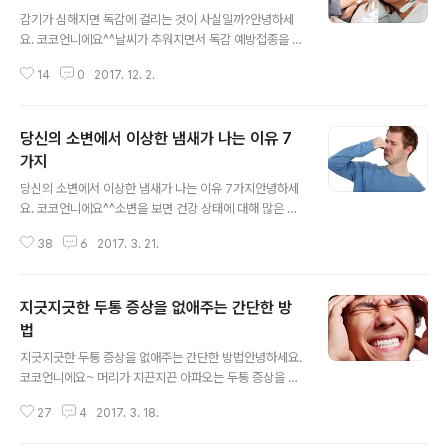
글 내용
감기가 심해지면 독감에 걸리는 것이 사실일까?안녕하세
요. 코코언니에요^^날씨가 추워지면서 독감 예방접종을 하
는 사람들이 많이 있어요. 흔히 독감 예방접종을 하면 감기
14
0
2017. 12. 2.
에 걸리지 않는다고 생각해요. 보통 감기가 심해지면 독감
이라고 생각하는 분들이 많으신데요.정말 감기가 심해지면
독감에 걸리는 것일까요? 오늘은 겨울철 불청객 감기와 독
당신의 소변에서 이상한 냄새가 나는 이유 7
감에 대해 알려드릴게요. 감기와 독감은 왜 걸릴까요?감기
와 독감은 의학적으로 다른 질병이기 때문에 그 원인에도
가지
글 내용
차이가 있어요. 먼저 감기의 원인은 리노바이러스, 코로나
당신의 소변에서 이상한 냄새가 나는 이유 7가지안녕하세
바이러스, 에코바이러스 등 약 200여종의 바이러스에 의
요. 코코언니에요^^소변을 보면 건강 상태에 대해 많은 걸
해 발생해요. 하지만 독감은 인플루엔자 바이러스 단 한가
알 수 있어요. 소변 색깔은 수분 섭취, 식습관, 나아가 진단
지에 의해 발생하는 질병이에요. 감기에 걸린 듯 하다가 증
38
6
2017. 3. 21.
되지 않은 질병에 대한 것도 알려주며, 소변의 냄새는 우리
상이 심해지면 독감이 온 거라고 생각하는데요. ..
몸 안에서 어떤 일이 벌어지고 있는지를 짐작하게 해주는
데요.뉴욕의 비뇨기과 의사이자 컬럼비아 의대 교수인 컬
지긋지긋한 두통 증상을 없애주는 간단한 방
럼비아닥터스 미드타운의 오자스 샤 박사는 우리의 소변에
서 이상한 냄새가 나는 이유들에 대해 설명했답니다. 우리
법
글 내용
의 소변에서 냄새가 많이 날 때, 그 이유는 다음 중 하나일
지긋지긋한 두통 증상을 없애주는 간단한 방법안녕하세요.
가능성이 큰데요. 별 것 아닌 것부터 위험한 것까지 다양하
코코언니에요~ 머리가 지끈지끈 아파오는 두통 증상을 없
니 꼭 확인해보세요~ 1. 수분 섭취가 부족하다.물을 충분히
애주는 간단한 방법이 공개돼 누리꾼들의 이목을 집중시키
마시지 않으면 소변에서 강한 암모니아 냄새가 납니다. 물
27
4
2017. 3. 18.
고 있어요.온라인 미디어 위티피드는 '두통 완화에 효과적
로 희석되지 않으면 노폐물 농..
인 지압법'을 소개했는데요. 소개된 지압법은 방법만 알아