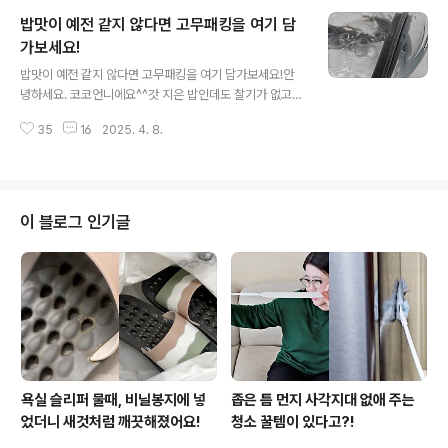
지의 만남에는 생각보다 꽤 실용적인 이유가 있답니다. 지
밥맛이 예전 같지 않다면 고무패킹을 여기 담
금 그 이유를 알려드릴게요. 나무주걱, 나무뒤집개, 나무젓
가락, 나무숟가락… 주방에서 자주 사용하는 도구들이죠?
가보세요!
글 내용
그런데 생각보다 관리는 소홀하기 쉽더라고요. 조금만 신
밥맛이 예전 같지 않다면 고무패킹을 여기 담가보세요!안
경 쓰면 훨씬 위생적이고 오래 쓸 수 있는 나무 조리도구 관
녕하세요. 코코언니에요^^갓 지은 밥인데도 찰기가 없고
리 꿀팁이 있어요. 이미 알고 계신 분들도 많겠지만 나
심지어 쾌쾌한 냄새까지 날 때가 있어요. 쌀이나 물 문제인
무 조리도구는 일반 주방세제로 닦는건 피하는게 좋아요.
35
16
2025. 4. 8.
가 싶기도 하고, 밥솥 문제인가 싶어서 일단 AS부터 신청
세제가 나무 사이사이에 스며들 수 ..
하기도 하는데요. AS를 부르기 전에 이거부터 해보세요!
생각보다 쉽고 간단하게 이 문제를 해결할 수 있어요.갓 지
은 밥은 밥만 먹어도 맛있다고요? 고슬고슬하고 윤기 흐르
는건 둘째치고 묘한 냄새까지 난다면 분명 문제가 있는데
이 블로그 인기글
요. 고무패킹이 원인인 경우가 많다고 해요. 밥솥 내
부 뚜껑에 보면 고무패킹이 끼워져 있어요. 이 고무패킹
은 소모품이라서 주기적으로 교체해야 하는데요. 교체주기
가 되지 않았음에도 제 역할을 못하면 김이 새서 밥맛이 떨
어지는 경우도 생기더라고요. 그럴땐..
욕실 슬리퍼 물때, 비닐봉지에 넣
좁은 틈 먼지 사각지대 없애 주는
었더니 새것처럼 깨끗해졌어요!
청소 꿀템이 있다고?!