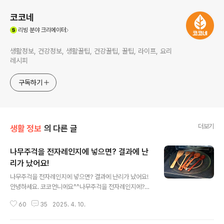
코코네
(새창열림)
리빙
분야 크리에이터
생활정보, 건강정보, 생활꿀팁, 건강꿀팁, 꿀팁, 라이프, 요리
레시피
구독하기
더보기
생활 정보
의 다른 글
나무주걱을 전자레인지에 넣으면? 결과에 난
리가 났어요!
글 내용
나무주걱을 전자레인지에 넣으면? 결과에 난리가 났어요!
안녕하세요. 코코언니에요^^나무주걱을 전자레인지에?
이 조합, 알고나면 자주 써먹게 될 거예요. 처음 들으면 깜
60
35
2025. 4. 10.
짝 놀랄 수도 있지만 이유를 알고 나면 누구든 따라하고 싶
은 꿀팁이에요. 사실 나무 조리도구와 전자레인지 이 두가