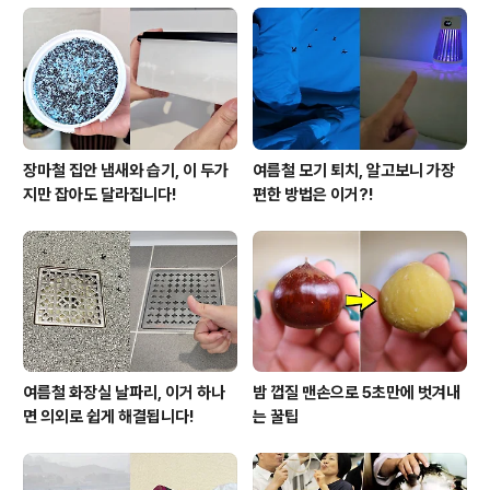
장마철 집안 냄새와 습기, 이 두가
여름철 모기 퇴치, 알고보니 가장
지만 잡아도 달라집니다!
편한 방법은 이거?!
여름철 화장실 날파리, 이거 하나
밤 껍질 맨손으로 5초만에 벗겨내
면 의외로 쉽게 해결됩니다!
는 꿀팁