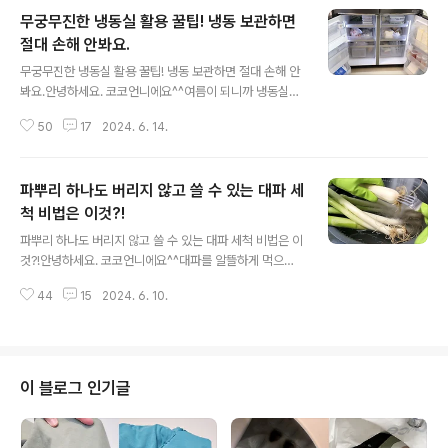
무궁무진한 냉동실 활용 꿀팁! 냉동 보관하면
절대 손해 안봐요.
글 내용
무궁무진한 냉동실 활용 꿀팁! 냉동 보관하면 절대 손해 안
봐요.안녕하세요. 코코언니에요^^여름이 되니까 냉동실
을 더 자주 사용하죠. 흔히 냉동실하면 떠오르는 것들은 얼
50
17
2024. 6. 14.
음, 아이스크림, 냉동생선, 냉동식품 등인데요. 냉동실
과 어울리지 않지만 냉동실에 넣으면 절대 손해 안보는 것
들이 있어요. 여러분들도 꼭 한번 해보세요~! 냉동실 속에
파뿌리 하나도 버리지 않고 쓸 수 있는 대파 세
수많은 식재료가 있지만 두부는 좀처럼 찾아보기가 힘들
죠. 두부를 냉동실에 보관해보세요! 두부의 단백질 함량
척 비법은 이것?!
글 내용
이 증가되고 보관기간도 훨씬 길어져요. 냉동두부를 꺼내
파뿌리 하나도 버리지 않고 쓸 수 있는 대파 세척 비법은 이
서 포장을 뜯지 않은 상태로 뜨거운 물에 담그면 자연스럽
것?!안녕하세요. 코코언니에요^^대파를 알뜰하게 먹으려
게 해동이 되고요. 얼린두부 특유의 쫄깃한 식감까지 맛
면 손질보다 세척이 중요하다는 사실을 아세요? 대파 줄기
볼 수 있어요. 건전지도 냉동실에 있으면 왠지 어색
44
15
2024. 6. 10.
부터 파뿌리까지 하나도 버리지 않고 쓸 수 있는 꼼꼼 세척
할 것 같는데요. 결과는 대반전! ..
비법을 알려드릴게요. 대파를 제대로 세척하지 않으면 생
각보다 많은 흙이나 이물질이 남는데요. 꼼꼼하게 세척하
기만 하면 정말 버릴게 1도 없답니다. 꼼꼼하게 세척하
는 것도 어려울거 없어요. 대파를 세척할 때 시들시들한
이 블로그 인기글
겉잎부터 떼어내는데요. 일단은 그대로 흐르는 물로 씻어
주세요. 줄기나 잎은 세척이 쉽지만 파뿌리에 끼어있
는 흙은 흐르는 물로 씻어도 잘 떨어지지 않죠. 그럴때 포