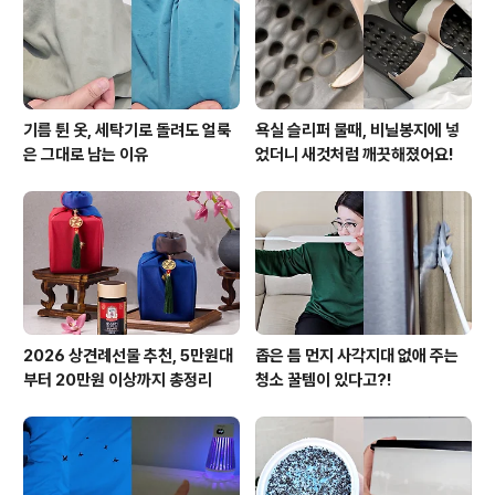
크를 써보세요~! 파뿌리를 포크로 살살 긁으면 흙이나 이
물질을 깔끔하게 제거할 수 있어요..
기름 튄 옷, 세탁기로 돌려도 얼룩
욕실 슬리퍼 물때, 비닐봉지에 넣
은 그대로 남는 이유
었더니 새것처럼 깨끗해졌어요!
2026 상견례선물 추천, 5만원대
좁은 틈 먼지 사각지대 없애 주는
부터 20만원 이상까지 총정리
청소 꿀템이 있다고?!