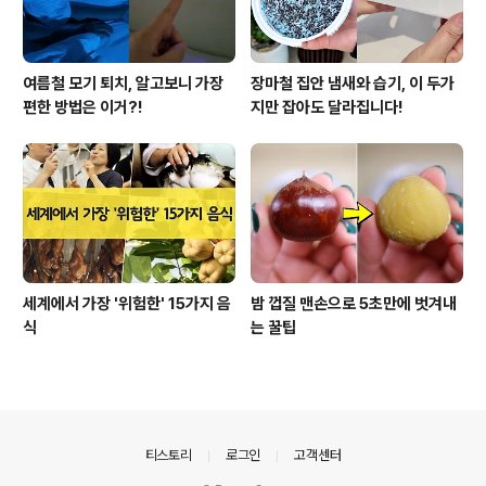
여름철 모기 퇴치, 알고보니 가장
장마철 집안 냄새와 습기, 이 두가
편한 방법은 이거?!
지만 잡아도 달라집니다!
세계에서 가장 '위험한' 15가지 음
밤 껍질 맨손으로 5초만에 벗겨내
식
는 꿀팁
의안내
티스토리
로그인
고객센터