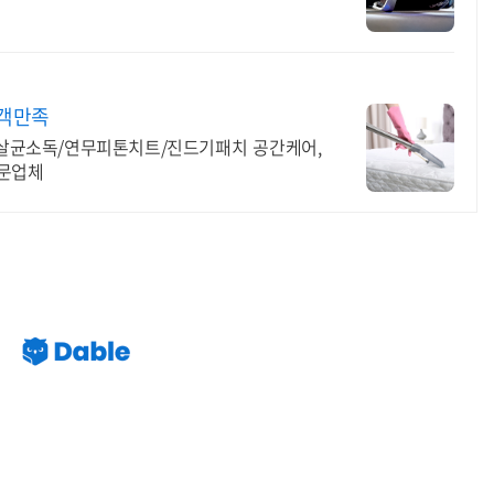
고객만족
살균소독/연무피톤치트/진드기패치 공간케어,
전문업체