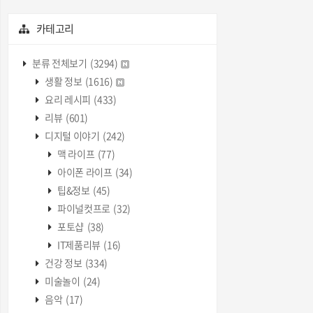
카테고리
분류 전체보기
(3294)
생활 정보
(1616)
요리 레시피
(433)
리뷰
(601)
디지털 이야기
(242)
맥 라이프
(77)
아이폰 라이프
(34)
팁&정보
(45)
파이널컷프로
(32)
포토샵
(38)
IT제품리뷰
(16)
건강 정보
(334)
미술놀이
(24)
음악
(17)