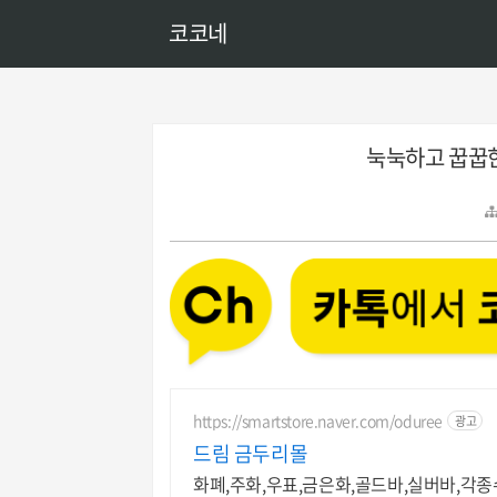
코코네
눅눅하고 꿉꿉한
https://smartstore.naver.com/oduree
광고
드림 금두리몰
화폐,주화,우표,금은화,골드바,실버바,각