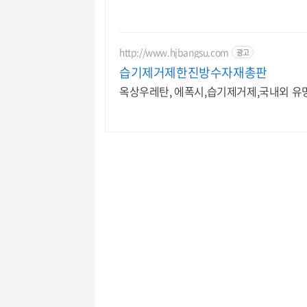
http://www.hjbangsu.com
광고
습기제거제한진방수자재총판
옥상우레탄, 에폭시,습기제거제,국내외 유