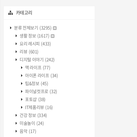
카테고리
분류 전체보기
(3295)
생활 정보
(1617)
요리 레시피
(433)
리뷰
(601)
디지털 이야기
(242)
맥 라이프
(77)
아이폰 라이프
(34)
팁&정보
(45)
파이널컷프로
(32)
포토샵
(38)
IT제품리뷰
(16)
건강 정보
(334)
미술놀이
(24)
음악
(17)