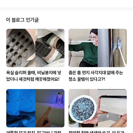
이렇게 해보세요. 얼음틀을 물로만 헹궈서 사용하면 냄새
도 살짝 배어 있고 물때처럼 찝찝한 부분이 있어요. 특히 물
기가 남은 상태로 냉동실에 넣는 일이 많다보니 곰팡이나
이 블로그 인기글
세균이 생기기 쉬운 환경에 노출이 되는데요. 영하라고 해
서 위생 문제가 완전히 사라지지 않아요. 그래서 저는 얼음
새로 얼리기 전에 한번씩 간단하게 소독해서 사용하고 있
어요. 방법도 번거롭지 않고 집에 있는 재료로 쉽게 할 수
있어서 부..
욕실 슬리퍼 물때, 비닐봉지에 넣
좁은 틈 먼지 사각지대 없애 주는
었더니 새것처럼 깨끗해졌어요!
청소 꿀템이 있다고?!