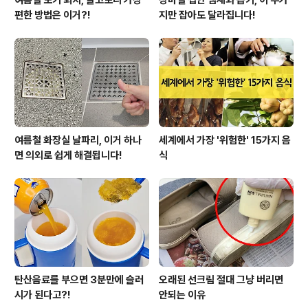
여름철 모기 퇴치, 알고보니 가장
장마철 집안 냄새와 습기, 이 두가
편한 방법은 이거?!
지만 잡아도 달라집니다!
여름철 화장실 날파리, 이거 하나
세계에서 가장 '위험한' 15가지 음
면 의외로 쉽게 해결됩니다!
식
탄산음료를 부으면 3분만에 슬러
오래된 선크림 절대 그냥 버리면
시가 된다고?!
안되는 이유