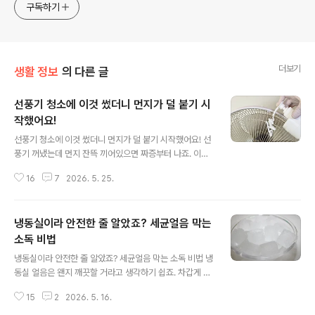
구독하기
더보기
생활 정보
의 다른 글
선풍기 청소에 이것 썼더니 먼지가 덜 붙기 시
작했어요!
글 내용
선풍기 청소에 이것 썼더니 먼지가 덜 붙기 시작했어요! 선
풍기 꺼냈는데 먼지 잔뜩 끼어있으면 짜증부터 나죠. 이맘
때면 선풍기 세척법을 궁금해하시는 분들이 많아요. 오늘
16
7
2026. 5. 25.
은 선풍기 처음 꺼냈을 때 한번 해두면 사용 내내 먼지 덜
붙게 도와주는 선풍기 청소 꿀팁을 준비했어요. 선풍기는
공기를 흡입해 바람을 내보내는 구조라 먼지가 정말 빠르
냉동실이라 안전한 줄 알았죠? 세균얼음 막는
게 쌓이는데요. 그냥 방치하면 먼지바람이 떠다닐 수 있어
서 사용 전에 제대로 관리해두는게 중요해요. 날개 커버만
소독 비법
글 내용
분리할 수 있으면 누구나 쉽게 할 수 있답니다~ 청소 전에
냉동실이라 안전한 줄 알았죠? 세균얼음 막는 소독 비법 냉
는 안전하게 전원 플러그부터 꼭 빼주세요! 본체 겉부분은
동실 얼음은 왠지 깨끗할 거라고 생각하기 쉽죠. 차갑게 얼
물티슈로만 닦아줘도 먼지가 금방 정리돼요. 손 많이 닿는
어 있으니까 세균 걱정도 덜할 것 같고요. 그래서인지 얼음
버튼 부분이나 목 부분까지 같이 닦아주면 훨씬 깔끔해 보
15
2
2026. 5. 16.
틀 관리 안하고 쓰는 경우가 많더라고요. 자칫 방심하면 세
여요. ..
균덩어리가 된다는 얼음틀, 본격적으로 사용하기 전에 꼭