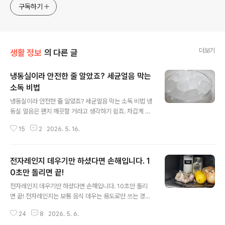
구독하기
더보기
생활 정보
의 다른 글
냉동실이라 안전한 줄 알았죠? 세균얼음 막는
소독 비법
글 내용
냉동실이라 안전한 줄 알았죠? 세균얼음 막는 소독 비법 냉
동실 얼음은 왠지 깨끗할 거라고 생각하기 쉽죠. 차갑게 얼
어 있으니까 세균 걱정도 덜할 것 같고요. 그래서인지 얼음
15
2
2026. 5. 16.
틀 관리 안하고 쓰는 경우가 많더라고요. 자칫 방심하면 세
균덩어리가 된다는 얼음틀, 본격적으로 사용하기 전에 꼭
이렇게 해보세요. 얼음틀을 물로만 헹궈서 사용하면 냄새
전자레인지 데우기만 하셨다면 손해입니다. 1
도 살짝 배어 있고 물때처럼 찝찝한 부분이 있어요. 특히 물
기가 남은 상태로 냉동실에 넣는 일이 많다보니 곰팡이나
0초만 돌리면 끝!
글 내용
세균이 생기기 쉬운 환경에 노출이 되는데요. 영하라고 해
전자레인지 데우기만 하셨다면 손해입니다. 10초만 돌리
서 위생 문제가 완전히 사라지지 않아요. 그래서 저는 얼음
면 끝! 전자레인지는 보통 음식 데우는 용도로만 쓰는 경우
새로 얼리기 전에 한번씩 간단하게 소독해서 사용하고 있
가 많은데요. 막상 조금만 활용해보면 주방에서 손이 가는
어요. 방법도 번거롭지 않고 집에 있는 재료로 쉽게 할 수
24
8
2026. 5. 6.
일을 꽤 많이 줄여준답니다. 짧게는 몇 초만 투자해도 재료
있어서 부..