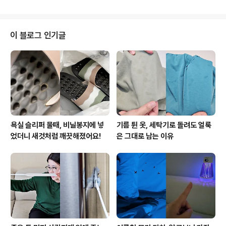
손질부터 간단한 정리까지 훨씬 수월해지는 방법들이 있어
요. 마늘 까는게 귀찮아서 미루게 되는 경우 많죠. 이럴때
전자레인지에 잠깐만 돌려주면 껍질이 헐거워지면서 손으
로 툭툭 문질러도 쉽게 떨어져요. 억지로 까느라 손에 냄새
이 블로그 인기글
배는 것도 줄어들고 손질 속도 자체가 훨씬 빨라져요. 레몬
을 바로 짜면 생각보다 즙이 잘 안나올 때가 있어요. 이럴때
잠깐만 열을 가해주면 과육이 부드러워지면서 힘을 많이
주지 않아도 즙이 훨씬 잘 나와요. 남은 껍질은 그냥 버리지
말고 ..
욕실 슬리퍼 물때, 비닐봉지에 넣
기름 튄 옷, 세탁기로 돌려도 얼룩
었더니 새것처럼 깨끗해졌어요!
은 그대로 남는 이유