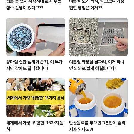
좁은 틈 먼지 사각지대 없애 주는
여름철 모기 퇴치, 알고보니 가장
청소 꿀템이 있다고?!
편한 방법은 이거?!
장마철 집안 냄새와 습기, 이 두가
여름철 화장실 날파리, 이거 하나
지만 잡아도 달라집니다!
면 의외로 쉽게 해결됩니다!
세계에서 가장 '위험한' 15가지 음
탄산음료를 부으면 3분만에 슬러
식
시가 된다고?!