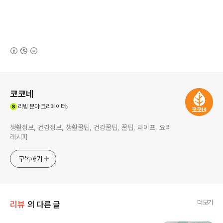
(새창열림)
로그 정보
코코네
(새창열림)
리빙
분야 크리에이터
생활정보, 건강정보, 생활꿀팁, 건강꿀팁, 꿀팁, 라이프, 요리
레시피
구독하기
더보기
리뷰
의 다른 글