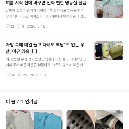
여름 시작 전에 바꾸면 진짜 편한 냉동실 꿀템
글 내용
날씨가 슬슬 더워지기 시작하니까 집에서도 얼음을 자주
찾게 되더라고요.아이스커피는 기본이고 탄산음료나 냉차
마실 때도 얼음 없으면 괜히 아쉬운 느낌이라 서랍장에 넣
12
3
2026. 5. 11.
어뒀던 얼음트레이 다시 꺼내는 분들 많으실 거예요. 그래
서 저도 작년에 구입해서 잘 사용중인 얼음트레이를 꺼내
봤어요. 이전에 오래 쓰던 제품은 냄새도 좀 배고 아무리 깨
가방 속에 매일 들고 다녀도 부담1도 없는 우
끗하게 세척해도 찝찝할 때가 있어요. 교체주기가 된 것 같
아 여러가지 제품을 검색하다가 이 제품을 써보게 됐어요.
산, 이유 있습니다!
글 내용
뚜껑까지 같이 있는 타입이라 위생적으로도 훨씬 안심이
비 오는 날 우산 챙기는건 당연한데 막상 들고 다니려면 크
되고요. 물 담아서 옮기다가 출렁거리면 물이 주르륵 흐르
기나 무게 때문에 은근 부담되죠. ㅋ특히 평소에 작은 가방
는데 뚜껑을 닫으니까 물 흐르는 불편함이 없더라고요. 또,
들고 다니는 분들이라면 우산 하나 넣는 순간 가방이 무거
뚜껑 테두리 홈에 딱 맞게 올리면 흔들림없이 적층해서 보
50
25
2026. 5. 4.
워지는 느낌이에요. 그래서 가볍고 작은 우산을 찾게 됐어
관도 수월해요. ..
요. 이 우산은 접었을 때 크기가 핸드폰 하나 정도, 손바닥
만한 크기예요. 그래서 가방에 넣어도 공간을 거의 차지하
지 않고 무게도 가벼운 편이라 출퇴근이나 외출할 때 그냥
넣어두고 다니기 딱 좋더라고요. 작은 가방 안에도 쏙~ 크
이 블로그 인기글
기는 작지만 가볍게 비 피하는 용도로는 전혀 부족함이 없
고요. 혼자 쓰기에 충분한 사이즈라 일상용으로는 불편함
없이 사용 가능해요. 또, 갑자기 비 올 때 꺼내 쓰기 좋고 햇
빛 강한 날에는 양산처럼 쓰기에도 괜찮아요. 99...