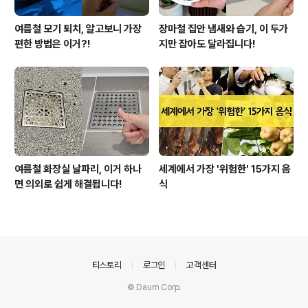
여름철 모기 퇴치, 알고보니 가장
장마철 집안 냄새와 습기, 이 두가
편한 방법은 이거?!
지만 잡아도 달라집니다!
여름철 화장실 날파리, 이거 하나
세계에서 가장 '위험한' 15가지 음
면 의외로 쉽게 해결됩니다!
식
의안내
티스토리
로그인
고객센터
© Daum Corp.