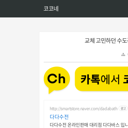
코코네
교체 고민하던 수도
http://smartstore.naver.com/dadabath
광고
다다수전
다다수전 온라인판매 대리점 다다바스 입니