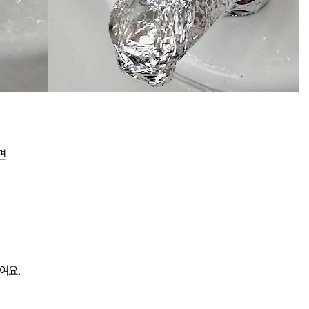
면
여요.