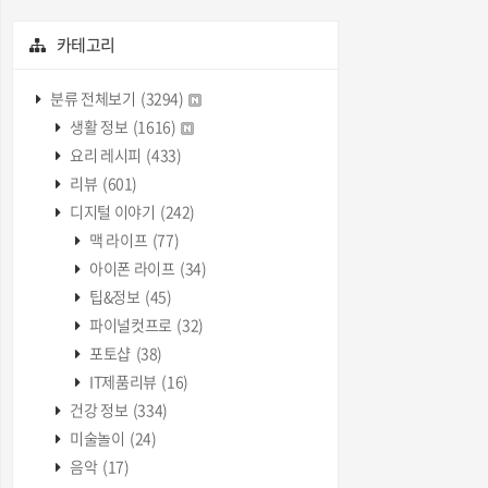
카테고리
분류 전체보기
(3294)
생활 정보
(1616)
요리 레시피
(433)
리뷰
(601)
디지털 이야기
(242)
맥 라이프
(77)
아이폰 라이프
(34)
팁&정보
(45)
파이널컷프로
(32)
포토샵
(38)
IT제품리뷰
(16)
건강 정보
(334)
미술놀이
(24)
음악
(17)