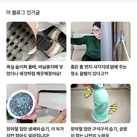
프로젝트를 컴파운드 클립을 사용하여 보다 심플하게 관리
와 편집을 할 수 있습니다.컴파운드된 미디어 파일에 효과
이 블로그 인기글
를 적용하거나 위치를 이동하는 작업도 다른 일반 클립에
서의 방식과 비슷합니다.쉽게 말해서 컴파운드 클립은 여
러 개의 클립들을 포함한 하나의 폴더가 한 개의 클립처럼
보이는 기능입니다. 이 컴파운드클립 기능은 같은 스타일
의 자막..
욕실 슬리퍼 물때, 비닐봉지에 넣
좁은 틈 먼지 사각지대 없애 주는
었더니 새것처럼 깨끗해졌어요!
청소 꿀템이 있다고?!
장마철 집안 냄새와 습기, 이 두가
장마철 집안 구석구석 습기, 곰팡
지만 잡아도 달라집니다!
이 잡는 나만의 노하우