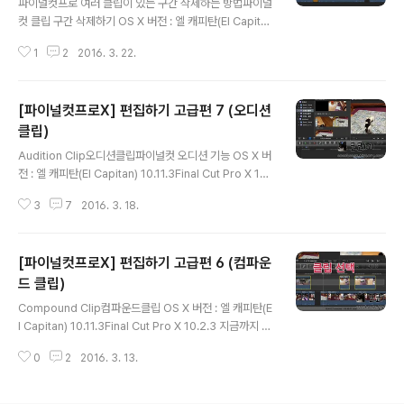
파이널컷프로 여러 클립이 있는 구간 삭제하는 방법파이널
컷 클립 구간 삭제하기 OS X 버전 : 엘 캐피탄(El Capita
n) 10.11.3Final Cut Pro X 10.2.3 이전 포스팅에서는 타
1
2
2016. 3. 22.
임라인에 있는 클립을 복사하는 방법에 대해 알아보았는데
요. 이번에는 여러 개의 클립이 모여 있는 구간을 삭제하는
방법에 대해 살펴보려고 합니다. 파이널컷에서 편집을 하
[파이널컷프로X] 편집하기 고급편 7 (오디션
다보면 단순히 클립 하나를 삭제하는 경우도 있지만 여러
개의 클립이 모여 있는 한 구간을 삭제해야 하는 경우도 있
클립)
글 내용
습니다. 여러 클립이 연결되어 있는 구간은 예전 포스팅에
Audition Clip오디션클립파이널컷 오디션 기능 OS X 버
서 언급했었던 블레이드(Blade) 툴을 사용하여 삭제하고
전 : 엘 캐피탄(El Capitan) 10.11.3Final Cut Pro X 10.
싶은 구간의 모든 클립을 삭제할 수 있습니다. 구간의 여러
2.3 파이널컷 편집 작업을 하면서, 편집을 하는 사람은 여
클립 한번에 삭제하기 (클립 구간 삭제) 오늘 다루는 포스
3
7
2016. 3. 18.
러 클립들을 내용에 맞게 바꿔가면서 배치를 하게 됩니다.
팅..
스토리에 맞는 클립을 알맞게 바꾸기하기 위해서는 어떤
클립을 사용하는것이 좋은지, 어떻게 교체해야 하는지 판
[파이널컷프로X] 편집하기 고급편 6 (컴파운
단을 해야합니다. 여러 클립을 편집하고, 다시 편집한 내용
을 수정하고 되돌리고, 또 다른 클립들을 편집하고 되돌리
드 클립)
글 내용
는 등의 과정이 수없이 되풀이되어 반복될수도 있습니다.
Compound Clip컴파운드클립 OS X 버전 : 엘 캐피탄(E
하지만 파이널컷프로X에서는 새로운 기능인 오디션 기능
l Capitan) 10.11.3Final Cut Pro X 10.2.3 지금까지 포
을 사용하여 많은 클립들을 오디션 창에 모아서 미리보기
스팅을 하면서 클립 또는 스토리라인을 그룹으로 만드는
를 할 수 있게 되었습니다. 오디션은 여러 다른 클립들의 그
0
2
2016. 3. 13.
것에 대해서는 한번도 언급을 안한것 같은데요.파이널컷프
룹을 ..
로X에서는 컴파운드 클립(Compound Clip)이라는 기능
을 통해 여러 개의 클립을 하나로 묶을 수 있습니다.복잡한