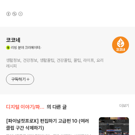
(새창열림)
로그 정보
코코네
(새창열림)
리빙
분야 크리에이터
생활정보, 건강정보, 생활꿀팁, 건강꿀팁, 꿀팁, 라이프, 요리
레시피
구독하기
더보기
디지털 이야기/파이널컷프로
의 다른 글
[파이널컷프로X] 편집하기 고급편 10 (여러
클립 구간 삭제하기)
글 내용