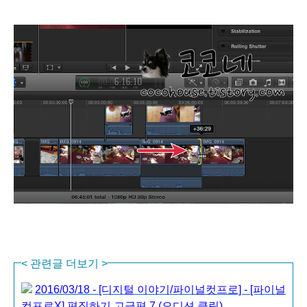
<
관련글 더보기
>
2016/03/18 - [디지털 이야기/파이널컷프로] - [파이널
컷프로X] 편집하기 고급편 7 (오디션 클립)