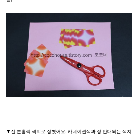
끝!
▼전 분홍색 색지로 정했어요. 카네이션색과 정 반대되는 색지