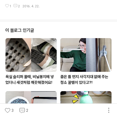
술놀이를 해 볼까요? 일단 이럴때는 만들기상자를 마구마
어떤 의미를 담아볼까 고민하다가 올해가 원숭이의해잖아
1
2
2016. 4. 22.
구 뒤져봅니다 ㅋㅋㅋ 이것저것 재료들을 보면서 고민고민
요. 원숭이 생일카드 한번 만들어..
하다가 알록달록 색종이뭉치들을 보고는 무릎을 탁! ㅋ 정
도는 아니고 그냥 아! 하고 떠올랐어요. 색종이를 이용한 미
술놀이~ 알록달록 예쁜 색깔을 이용해서 앵무새를 표현해
볼거예요. 준비됐으면 렛츠꼬우! ▼오늘의 주인공은 바로
이 블로그 인기글
이 색종이~ 색깔이 참 곱네요 ㅋㅋ 그리고 흰도화지와 그
리기도구가 필요해요. ▼먼저 앵무새를 그려주세요 ㅋㅋㅋ
ㅋㅋ 이게 앵무새인지는 잘 모르겠지만.... 인터넷으로 찾아
보고 따라 그렸는데 앵무새라기보단 그냥 조류.... 어떻게
보면 살찐 봉황같기도하고 ㅋ 역시 저는 그림쪽은..
욕실 슬리퍼 물때, 비닐봉지에 넣
좁은 틈 먼지 사각지대 없애 주는
었더니 새것처럼 깨끗해졌어요!
청소 꿀템이 있다고?!
3
2