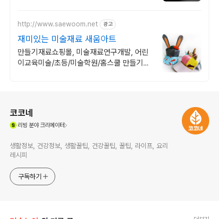
국구 최다 상품 매일 10만 개 이상의 신규 상
품 업로드
http://www.saewoom.net
광고
재미있는 미술재료 새움아트
만들기재료쇼핑몰, 미술재료연구개발, 어린
이교육미술/초등/미술학원/홈스쿨 만들기재
료
로그 정보
코코네
(새창열림)
리빙
분야 크리에이터
생활정보, 건강정보, 생활꿀팁, 건강꿀팁, 꿀팁, 라이프, 요리
레시피
구독하기