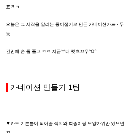
죠?! ㅋ
오늘은 그 시작을 알리는 종이접기로 만든 카네이션카드~ 두
둥!
간만에 손 좀 풀고 ㅋㅋ 지금부터 렛츠꼬우^O^
카네이션 만들기
1탄
▼카드 기본틀이 되어줄 색지와 학종이랑 모양가위만 있으면