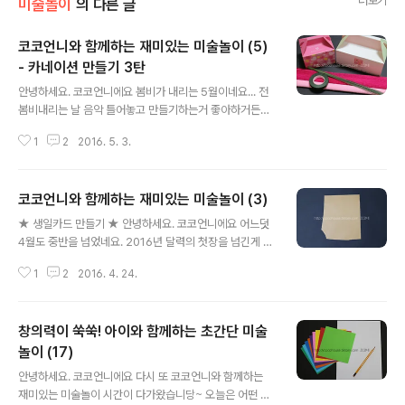
더보기
미술놀이
의 다른 글
코코언니와 함께하는 재미있는 미술놀이 (5)
- 카네이션 만들기 3탄
글 내용
안녕하세요. 코코언니에요 봄비가 내리는 5월이네요... 전
봄비내리는 날 음악 틀어놓고 만들기하는거 좋아하거든요.
시간도 잘가고 온전히 무언가에 집중할 수 있어요. 무언가
1
2
2016. 5. 3.
에 집중한다는건 잡생각도 사라지고 오히려 머리를 비울
수 있는 것 같아요. 그래서 전 오늘도 분위기있는 발라드음
악과 함께 만들기를 했어요. 카네이션 만들기 세번째 시리
코코언니와 함께하는 재미있는 미술놀이 (3)
즈~ 오늘은 카네이션 바구니를 만들어볼거예요. 한 순간도
글 내용
놓치지 마시고 코코언니와 함께하는 재미있는 미술놀이에
★ 생일카드 만들기 ★ 안녕하세요. 코코언니에요 어느덧
집중해주세요! 지금부터 시작합니당^^ 카네이션 만들기 3
4월도 중반을 넘었네요. 2016년 달력의 첫장을 넘긴게 엊
탄 ▼오늘은 주름지를 이용해서 카네이션을 만들어볼께요
그제 같은데 벌써 4장째라니.... 시간은 참 빠르고... 나이는
~ 전 빨강색과 분홍색 주름지를 준비했고 꽃만드는 철사와
1
2
2016. 4. 24.
먹고... ㅋ 얼마전 친구 생일이었어요. 20살에 만났는데 벌
테이프도 준비해주세요. 그리고 바구니로 쓰일 상자도 혹
써 몇번째 생일인지 ㅋㅋㅋㅋ 옛날엔 생일날 손편지도 많
시 몰라서 다른 크기로 2개 준비했어요. ▼빨강..
이 쓴 것 같은데 요즘엔 워낙 연필을 잡는것보단 핸드폰이
창의력이 쑥쑥! 아이와 함께하는 초간단 미술
나 키보드를 두드리는 일에 더 익숙해서인지 손글씨로 써
내려간 편지나 카드를 받는 일이 정말 드문것같아요... 가족
놀이 (17)
글 내용
이나 친구들 생일날 간단하게 카드라도 써서 마음을 전해
안녕하세요. 코코언니에요 다시 또 코코언니와 함께하는
보면 좋을 것 같아요^^ 그런 의미에서 오늘은 생일카드를
재미있는 미술놀이 시간이 다가왔습니당~ 오늘은 어떤 미
만들어볼까해요~ 어른스러운거 말고 아이스러운걸로 ㅋㅋ