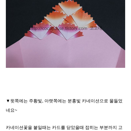
▼윗쪽에는 주황빛, 아랫쪽에는 분홍빛 카네이션으로 물들었
네요~
카네이션꽃을 붙일때는 카드를 닫았을때 접히는 부분까지 고