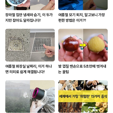
장마철 집안 냄새와 습기, 이 두가
여름철 모기 퇴치, 알고보니 가장
지만 잡아도 달라집니다!
편한 방법은 이거?!
여름철 화장실 날파리, 이거 하나
밤 껍질 맨손으로 5초만에 벗겨내
면 의외로 쉽게 해결됩니다!
는 꿀팁