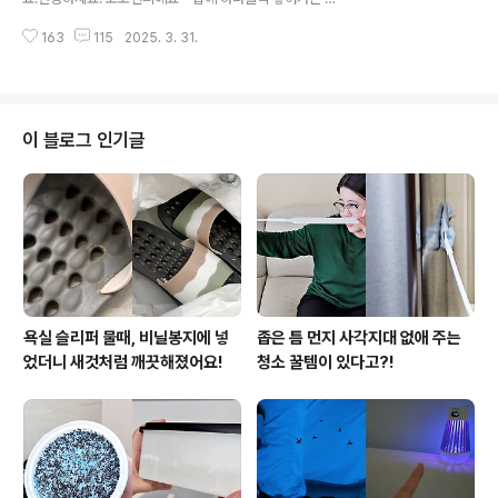
러운 유리창이 깨끗해지고 물기가 마르고 난 뒤 물얼룩도
뽁이, 버릴까 말까 고민되시죠? 택배 포장 때문에 모아두
남지 않는답니다. 그 비법은 바로 이거예요. 쌀뜨물과 소
163
115
2025. 3. 31.
긴 하지만 부피도 많이 차지하고 또 그냥 버리자니 아까
주. 불순물이 없는 쌀뜨물을 소주랑..
운 생각이 드는데요. 뽁뽁이를 버릴 이유가 1도 없어요. 이
렇게 쓰면 감탄 그 자체! 주방의 고민거리가 해결됩니다. 뽁
뽁이를 집안 곳곳에서 활용하는 재미가 있어요. 선반에 깔
아두면 미끄럼방지 효과를 내고요. 심심할 땐 스트레스 해
이 블로그 인기글
소용 장난감이 되기도 해요 ㅎㅎ 하지만 진짜는 바로 여
기. 뽁뽁이를 주방 싱크대에서 쓰는 방법이 있어요. 청소
용 일회용수세미로 활용하는 거예요. 설거지용 수세미 교
체주기가 되면 싱크대나 배수구 청소용으로 쓰는데요. 배
수구 구석구석 닦아낸 수세미를..
욕실 슬리퍼 물때, 비닐봉지에 넣
좁은 틈 먼지 사각지대 없애 주는
었더니 새것처럼 깨끗해졌어요!
청소 꿀템이 있다고?!