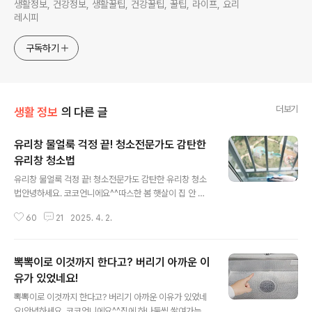
생활정보, 건강정보, 생활꿀팁, 건강꿀팁, 꿀팁, 라이프, 요리
레시피
구독하기
더보기
생활 정보
의 다른 글
유리창 물얼룩 걱정 끝! 청소전문가도 감탄한
유리창 청소법
글 내용
유리창 물얼룩 걱정 끝! 청소전문가도 감탄한 유리창 청소
법안녕하세요. 코코언니에요^^따스한 봄 햇살이 집 안 깊
숙이 스며드는 요즘 유리창 청소를 시작하는 분들이 많
60
21
2025. 4. 2.
은 것 같아요. 그런데 막상 닦고 나면 어딘가 남아있는 물
자국 때문에 닦고 또 닦고… 반복해서 닦아야 하는게 불편
한데요.물자국 걱정없이 유리창을 반짝반짝하게 만드는 효
뽁뽁이로 이것까지 한다고? 버리기 아까운 이
과 100% 청소 비법을 소개해 드리려고 해요.유리창을 닦
는게 어렵진 않은데 물기가 마르고 난 뒤 물얼룩이 남아서
유가 있었네요!
글 내용
물얼룩을 지우는 청소를 다시 해야 하는 번거로움이 있어
뽁뽁이로 이것까지 한다고? 버리기 아까운 이유가 있었네
요. 이걸 한방에 해결하는 유리창 청소 비법! 쓱 닦으면 더
요!안녕하세요. 코코언니에요^^집에 하나둘씩 쌓여가는 뽁