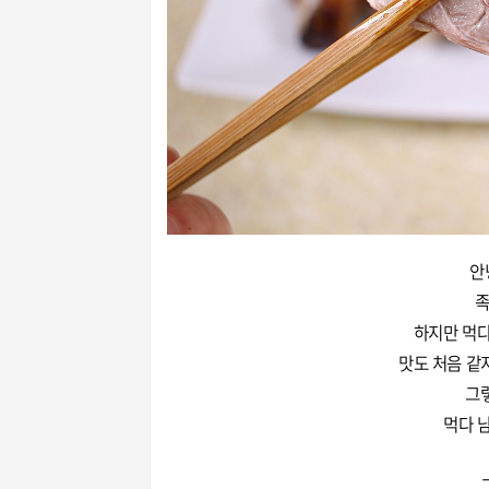
안
족
하지만 먹다
맛도 처음 같
그
먹다 