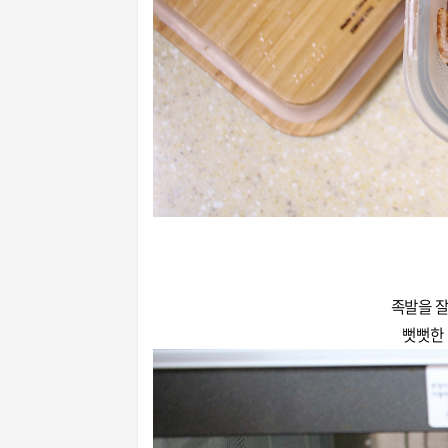
족발을 잘
뻣뻣한 