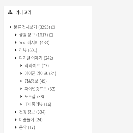
카테고리
분류 전체보기
(3295)
생활 정보
(1617)
요리 레시피
(433)
리뷰
(601)
디지털 이야기
(242)
맥 라이프
(77)
아이폰 라이프
(34)
팁&정보
(45)
파이널컷프로
(32)
포토샵
(38)
IT제품리뷰
(16)
건강 정보
(334)
미술놀이
(24)
음악
(17)