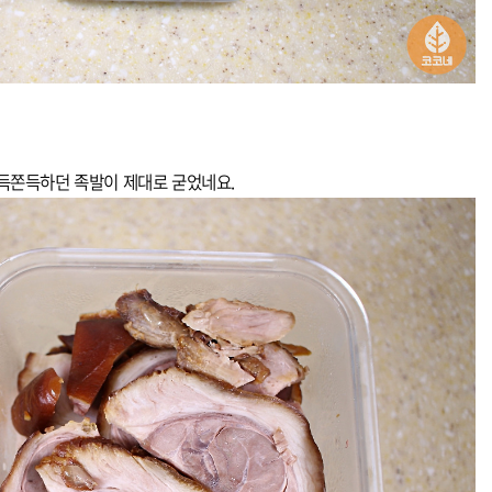
쫀득쫀득하던 족발이 제대로 굳었네요.