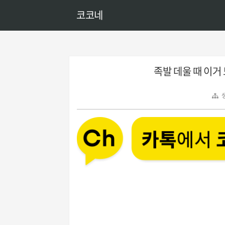
코코네
족발 데울 때 이거