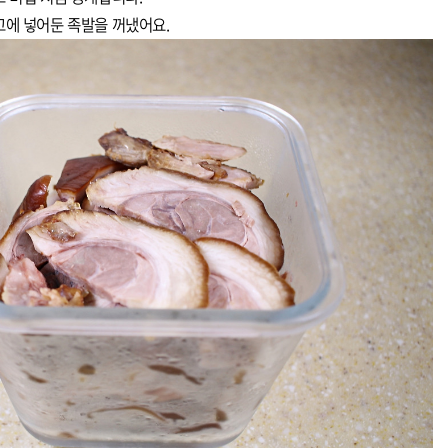
에 넣어둔 족발을 꺼냈어요.