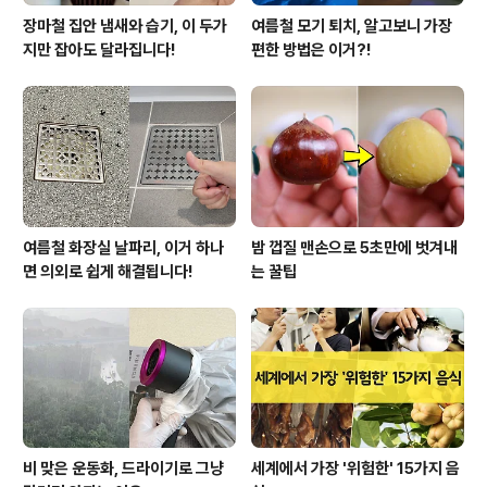
장마철 집안 냄새와 습기, 이 두가
여름철 모기 퇴치, 알고보니 가장
지만 잡아도 달라집니다!
편한 방법은 이거?!
여름철 화장실 날파리, 이거 하나
밤 껍질 맨손으로 5초만에 벗겨내
면 의외로 쉽게 해결됩니다!
는 꿀팁
비 맞은 운동화, 드라이기로 그냥
세계에서 가장 '위험한' 15가지 음