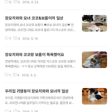
0
0
2016. 4. 23.
히 사람만 졸졸 따라다니면서 미모를 뽐내고있고요 보름이
는 뭐.... 먹고 싸고 놀고 ㅋㅋㅋㅋㅋㅋ 원초적인 본능에 충
실한 삶을 살고있죠. 물론 애교는 끝장나지만요^^ 쉬는날
장모치와와 모녀 코코&보름이의 일상
거실에 이불깔고 누워있으면 두녀석 다 하루종일 사람옆에
글 내용
서 떠나질 않아요. ▼제 옆에서 꼭 붙어 자고 있는 코코에
장모치와와 모녀 코코와 보름이 ♥코보 모녀의 일상♥ 안
요. 사람처럼 이불을 덮고자요 ㅎㅎ 곤히 자고 있는 모습이
녕하세요. 코코언니에요 코코네 블로그의 마스코트 코코와
어찌나 이 모습에 반해서 마구마구 심쿵 ▼사진찍는 소리
코코의 딸래미 보름이_♡여전히 가족들의 사랑 듬뿍 받으
에 깨서 저를 흘겨보는 '나애리'스러운 코코 ㅋㅋㅋ 단잠을
7
4
2016. 5. 19.
면서 간식 먹방 찍으면서 사고치면서 아주 자~알 살고있어
깨웠다는 원망의 눈초리에 잠시 핸드폰을 내려놓고 다시
요~ 간만에 우리집 귀염둥이들 미모 자랑 좀 할게요^^ 오
저도 자는척을.... 강아지 눈치보는 ..
늘 퇴근해서 코코랑 보름이랑 제 방 침대에 올려놓고 화보
장모치와와 코코랑 보름이 목욕했어요
촬영했거든요 ㅋㅋㅋ 제가 침대커버를 하얀색으로 바꾸고
글 내용
나서 되도록이면 침대에는 올라오지 못하게 하고 있어요-_
안녕하세요. 코코언니에요 저희집 마스코트 코코랑 보름이
- 물론 남편이 저 모르게 침대에 올려놓는거 알아요. 현행
목욕했어요~ ㅋㅋ 항상 산책하면 더러워진 발을 깨끗하게
범이 아니라서 그만..... 침대커버에 빠진 멍멍이털을 보며
씻는데 이번엔 시원하게 목욕도 하고 발바닥에 난 털도 정
짐작할뿐이죠 ㅠㅠ 하지만! 오늘은 제가 무슨 바람이 불었
1
4
2016. 3. 3.
리하고! 머리부터 발끝까지 뽀송뽀송해지니 사랑스러움이
는지 거실에서 멀쩡히 잘 놀던 코코랑 보름이를 불렀어요
줄줄 흐르네요... 심쿵주의 목욕사진 보여드릴께요~ ▼ 먼
ㅋ 코코녀석은 장난감 가지고 노느라 신이났더라..
저 우리집 막내 보름이에요. 물에 홀딱 젖어 쪼매난 생쥐가
우리집 귀염둥이 장모치와와 모녀의 일상
되었어요. 보름이가 고개를 돌리고 있는건 그 쪽이 화장실
글 내용
인데 코코는 아직 목욕중이고 보름이가 먼저 끝내고 나와
우리집 귀염둥이장모치와와 가족치와와강아지 안녕하세
서 그런지 엄마를 찾아요... ▼ 자꾸만 도망가려고 해서 제
요. 코코언니에욤 일주일이 시작되는 월요일. 즐겁게 보내
가 억지로 눌러 앉혔어요..... 보름아 미안... 그랬더니 저렇
셨어요?! 오늘도 어김없이 저희집은 코코랑 보름이때문에
게 쳐다보네요. "나한테 왜 이래......?" ㅋㅋ ▼ 드라이기 풀
4
6
2016. 2. 29.