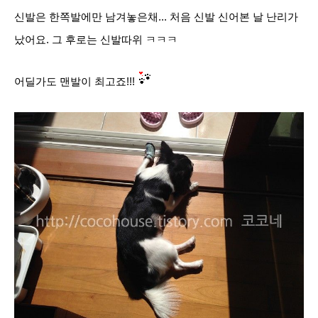
신발은 한쪽발에만 남겨놓은채... 처음
신발 신어본 날
난리가
났어요. 그 후로는 신발따위 ㅋㅋㅋ
어딜가도 맨발이 최고죠!!!