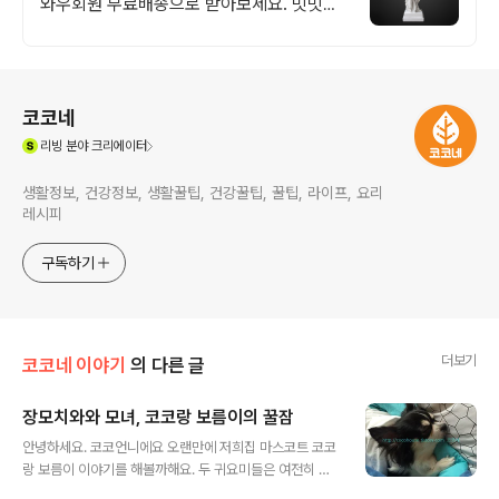
와우회원 무료배송으로 받아보세요. 밋밋한
공간에 포인트를 주고 싶다면, 쿠팡에서 디자
인 오브제를 만나보세요!
로그 정보
코코네
(새창열림)
리빙
분야 크리에이터
생활정보, 건강정보, 생활꿀팁, 건강꿀팁, 꿀팁, 라이프, 요리
레시피
구독하기
더보기
코코네 이야기
의 다른 글
장모치와와 모녀, 코코랑 보름이의 꿀잠
글 내용
안녕하세요. 코코언니에요 오랜만에 저희집 마스코트 코코
랑 보름이 이야기를 해볼까해요. 두 귀요미들은 여전히 가
족들의 사랑 듬뿍 받으며 잘 지내고 있어요 ♪ 코코는 여전