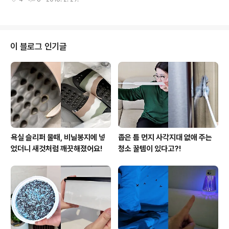
아주아주 맑음이에요^^ 가족들 옆에선 한없이 사랑스러운
가동~ 강아지들은 목욕시키면 감기에 걸리기 쉽기 때문에
붙임성을 보여주는 코코와 하루가 다르게 애교쟁이 막내로
충분히 말려줘야해요..
성장중인 보름이가 있어 웃게되네요~ ▼ 우리 보름이 태어
난지 얼마되지 않았을 때 모습이에요. 아직 눈도 잘 뜨지 못
했을때지만 양쪽눈에 선명한 쌍꺼풀 보이세요??? 우리 보
이 블로그 인기글
름이 돈 굳었네 ㅋㅋㅋㅋㅋㅋㅋ 자연미인이 될 듯한 떡잎
부터 다른 비주얼이에요! ▼ 따스한 햇살이 들어오는 오후
에 코코랑 보름이랑 단란한 한 때를 보내고 있어요. 코코는
쉴새없이 보름이를 핥아줘요. 그 모습이 정말 대견한거있
죠? ㅠㅠ 이 사진 속 보름이 약간 밀가루인형같지 ..
욕실 슬리퍼 물때, 비닐봉지에 넣
좁은 틈 먼지 사각지대 없애 주는
었더니 새것처럼 깨끗해졌어요!
청소 꿀템이 있다고?!