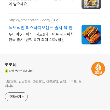
에 받으세요.
https://groceryseoul.com/
광고
독보적인 피스타치오샌드 출시 꽉 찬
내용물로 포만감 최고
두바이ST 피스타치오&카다이프 샌드위치
단독 출시! 런칭 특가 최대 43% 할인
로그 정보
코코네
(새창열림)
리빙
분야 크리에이터
생활정보, 건강정보, 생활꿀팁, 건강꿀팁, 꿀팁, 라이프, 요리
레시피
구독하기