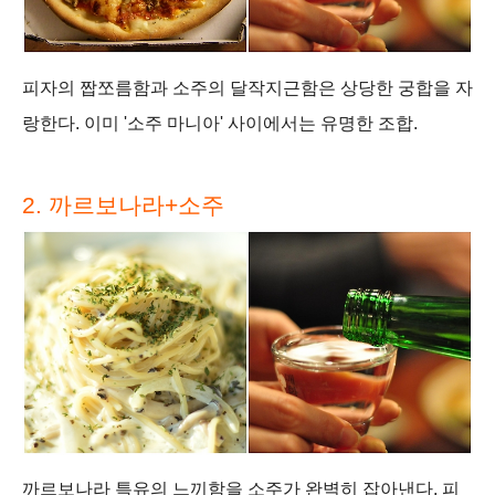
피자의 짭쪼름함과 소주의 달작지근함은 상당한 궁합을 자
랑한다. 이미 '소주 마니아' 사이에서는 유명한 조합.
2. 까르보나라+소주
까르보나라 특유의 느끼함을 소주가 완벽히 잡아낸다. 피