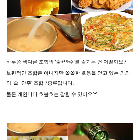
하루쯤 색다른 조합의 '술+안주'를 즐기는 건 어떨까요?
보편적인 조합은 아니지만 쏠쏠한 호응을 얻고 있는 의외
의 '술+안주' 조합 7종류입니다.
물론 개인마다
호불호는 갈릴 수 있어요^^