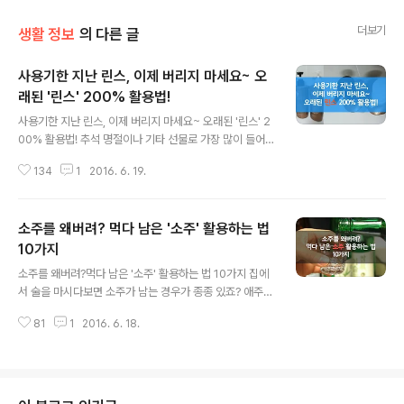
더보기
생활 정보
의 다른 글
사용기한 지난 린스, 이제 버리지 마세요~ 오
래된 '린스' 200% 활용법!
글 내용
사용기한 지난 린스, 이제 버리지 마세요~ 오래된 '린스' 2
00% 활용법! 추석 명절이나 기타 선물로 가장 많이 들어
오는 것 중의 하나가 샴푸, 린스가 아닐까 싶어요.샴푸야 쓰
134
1
2016. 6. 19.
다보면 다 쓰게 되지만 린스의 경우 남성분들은 린스를 안
쓰시는분들도 많고 꼭 남게 되더라구요.쌓이고 쌓이다 보
면 사용기한도 지나게 되고 쓰자니 찝찝하고 버리자니 아
소주를 왜버려? 먹다 남은 '소주' 활용하는 법
깝고 고민이 많이 되는데요.쓰다 남은 오래된 린스 재활용
방법입니다. 확인하시고 이제는 오래된 린스 버리지 마세
10가지
글 내용
요~ ■ 청소용 - 놀라운 청소 효과 린스의 세정력은 좋고
소주를 왜버려?먹다 남은 '소주' 활용하는 법 10가지 집에
청소효과도 높아요. 화장실, 싱크대를 닦을 때나 환기구, 베
서 술을 마시다보면 소주가 남는 경우가 종종 있죠? 애주가
란다, 복도 같은 곳에 물청소할 때 아주 유용하게 사용할 수
분들이 계신집에서는 남은 소주가 담겨있는 소주병들이 항
있어요.사용방법은 린스를 소량의 뜨거운 물에 잘 탄 후, 찬
81
1
2016. 6. 18.
상 많이 보이는데요.다시 먹자니 애주가분들 입맛에 맛이
물과 섞어 뿌리면서 청소..
없고 버리자니 아깝고... 남은 소주 마지막 한 방울까지 활
용할 수 있는 방법입니다. 확인해보세요. 1. 프라이팬 찌든
때 제거하기 소주를 키친타월에 적셔 프라이팬을 닦아주면
눌러 붙은 기름때를 말끔하게 제거할 수 있어요. 프라이팬