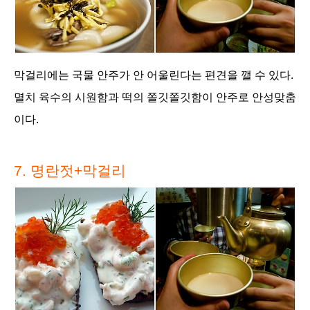
막걸리에는 국물 안주가 안 어울린다는 편견을 깰 수 있다.
멸치 육수의 시원함과 떡의 쫄깃쫄깃함이 안주로 안성맞춤
이다.
7. 명란젓+막걸리