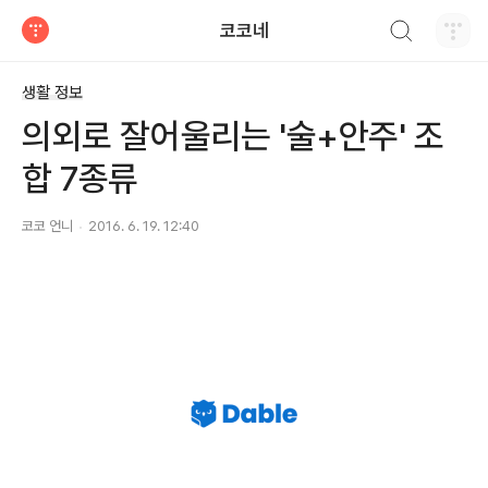
검색하기
코코네
티스토리
생활 정보
의외로 잘어울리는 '술+안주' 조
합 7종류
코코 언니
2016. 6. 19. 12:40