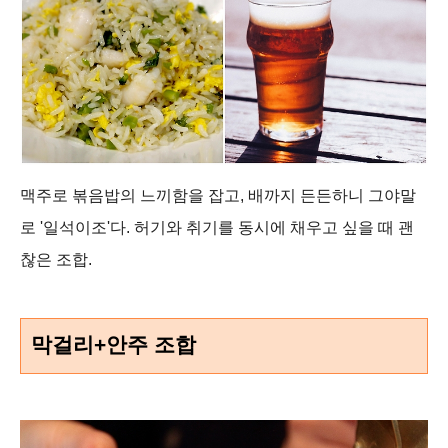
맥주로 볶음밥의 느끼함을 잡고, 배까지 든든하니 그야말
로 '일석이조'다. 허기와 취기를 동시에 채우고 싶을 때 괜
찮은 조합.
막걸리+안주 조합