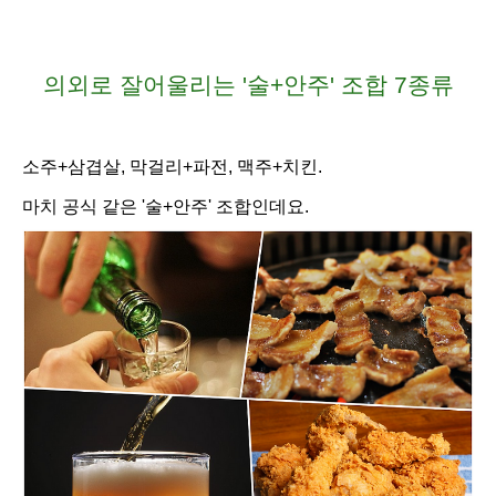
의외로 잘어울리는 '술+안주' 조합 7종류
소주+삼겹살, 막걸리+
파전, 맥주+
치킨.
마치 공식 같은 '술+안주' 조합인데요.