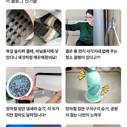
이 블로그 인기글
의 열기가 가시기 전에 닦아주면 됩니다. 2. 주방 찌든 때
닦기 음식이 튀어 생긴 얼룩과 기름때는 쉽게 지워지지 않
는데요.이때 소주를 활용하면 좀 더 간편하게 청소할 수 있
어요. 소주를 뿌리고 나서 3분 정도 기다린 후 수세미로 닦
아주면 됩니다. 3. 바..
욕실 슬리퍼 물때, 비닐봉지에 넣
좁은 틈 먼지 사각지대 없애 주는
었더니 새것처럼 깨끗해졌어요!
청소 꿀템이 있다고?!
장마철 집안 냄새와 습기, 이 두가
장마철 집안 구석구석 습기, 곰팡
지만 잡아도 달라집니다!
이 잡는 나만의 노하우