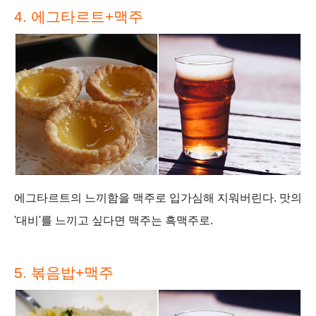
4. 에그타르트+맥주
에그타르트의 느끼함을 맥주로 입가심해 지워버린다. 맛의
'대비'를 느끼고 싶다면 맥주는 흑맥주로.
5. 볶음밥+맥주