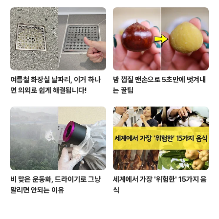
여름철 화장실 날파리, 이거 하나
밤 껍질 맨손으로 5초만에 벗겨내
면 의외로 쉽게 해결됩니다!
는 꿀팁
비 맞은 운동화, 드라이기로 그냥
세계에서 가장 '위험한' 15가지 음
말리면 안되는 이유
식