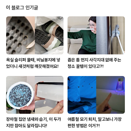
냉동실 한쪽에 모아두었던 식빵 몇조각을 꺼냈어요. 항상
이 블로그 인기글
애매하게 남아서 처치곤란이었는데 오늘은 제대로 쓸모를
찾을 차례예요. 식빵을 굽기 위한 도구를 준비해요. 가스레
인지를 사용하신다면 불에 직접 구워도 되고, 인덕션이라
면 토스터기가 가장 편해요. 토스터기에 식빵을 넣고 가장
강한 단..
욕실 슬리퍼 물때, 비닐봉지에 넣
좁은 틈 먼지 사각지대 없애 주는
었더니 새것처럼 깨끗해졌어요!
청소 꿀템이 있다고?!
장마철 집안 냄새와 습기, 이 두가
여름철 모기 퇴치, 알고보니 가장
지만 잡아도 달라집니다!
편한 방법은 이거?!