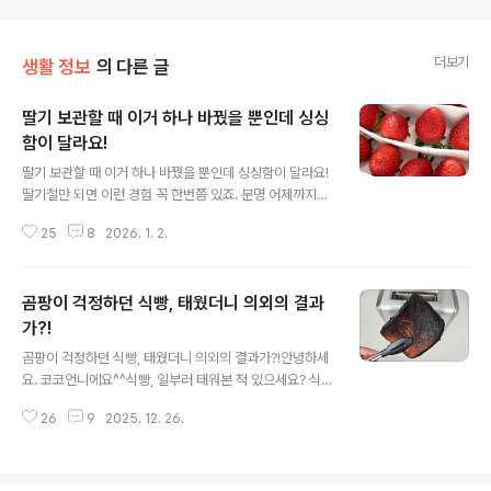
더보기
생활 정보
의 다른 글
딸기 보관할 때 이거 하나 바꿨을 뿐인데 싱싱
함이 달라요!
글 내용
딸기 보관할 때 이거 하나 바꿨을 뿐인데 싱싱함이 달라요!
딸기철만 되면 이런 경험 꼭 한번쯤 있죠. 분명 어제까지만
해도 탱글탱글하던 딸기가 하루 이틀만 지나면 금세 물러
25
8
2026. 1. 2.
버려요… 냉장고에 뒀는데도 말이죠. 그래서 오늘은 딸기를
보관하는 방법을 소개해드릴까 해요. 집에 흔히 있는 재료
하나만 잘 활용해도 딸기 무름을 확실히 줄일 수 있답니다!
곰팡이 걱정하던 식빵, 태웠더니 의외의 결과
딸기는 수분이 많고 껍질이 약해서 보관방법에 따라 신선
도가 크게 달라져요. 그렇다고 보관이 어려운건 아니에요.
가?!
글 내용
특별하거나 복잡한거 하나도 없으니까요. 꼭 따라해보세
곰팡이 걱정하던 식빵, 태웠더니 의외의 결과가?!안녕하세
요. 딸기 보관법의 핵심은 충격 금지! 접촉 금지! 딸기끼리
요. 코코언니에요^^식빵, 일부러 태워본 적 있으세요? 식빵
닿은 상태로 보관하는 것도 싱싱함을 떨어트리는 지름길이
을 먹다 보면 어정쩡하게 몇장이 남는 경우가 있죠. 특히 양
에요. 그래서 제가 선택한 아이템은 키친타월! 가장 먼저 딸
26
9
2025. 12. 26.
쪽 끝부분은 딱딱해서 손이 잘 안 가고, 냉동실에 넣어주자
기 상태를 ..
니 시간이 지나면서 냄새가 배어 결국 버리게 되는 경우도
많은데요. 이런 식빵이 있다면 한번 제대로 태워보세요. 왜
굳이 태워야 하냐고요? 지금부터 그 이유를 알려드릴게요.