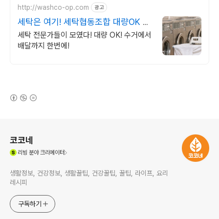
http://washco-op.com
광고
세탁은 여기! 세탁협동조합 대량OK 수
거에서 배달까지
세탁 전문가들이 모였다! 대량 OK! 수거에서
배달까지 한번에!
(새창열림)
로그 정보
코코네
(새창열림)
리빙
분야 크리에이터
생활정보, 건강정보, 생활꿀팁, 건강꿀팁, 꿀팁, 라이프, 요리
레시피
구독하기