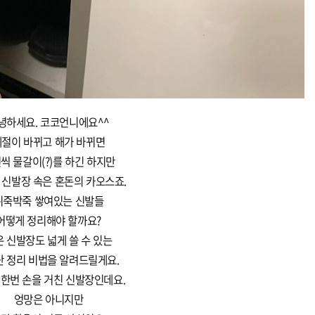
녕하세요. 코코언니에요^^
계절이 바뀌고 해가 바뀌면
씩 물갈이(?)를 하긴 하지만
 신발장 속은 혼돈의 카오스죠.
뒤죽박죽 쌓여있는 신발들
어떻게 정리해야 할까요?
 신발장도 넓게 쓸 수 있는
 정리 비법을 알려드릴게요.
 한번 손을 거친 신발장인데요.
엉망은 아니지만