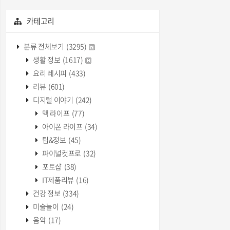
카테고리
분류 전체보기
(3295)
생활 정보
(1617)
요리 레시피
(433)
리뷰
(601)
디지털 이야기
(242)
맥 라이프
(77)
아이폰 라이프
(34)
팁&정보
(45)
파이널컷프로
(32)
포토샵
(38)
IT제품리뷰
(16)
건강 정보
(334)
미술놀이
(24)
음악
(17)