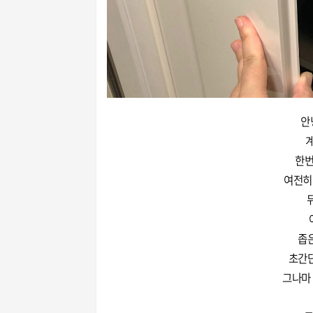
안
한번
여전히
좁은
초간단
그나마