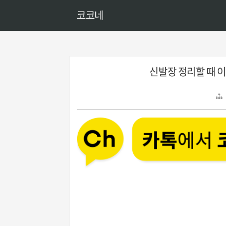
코코네
신발장 정리할 때 