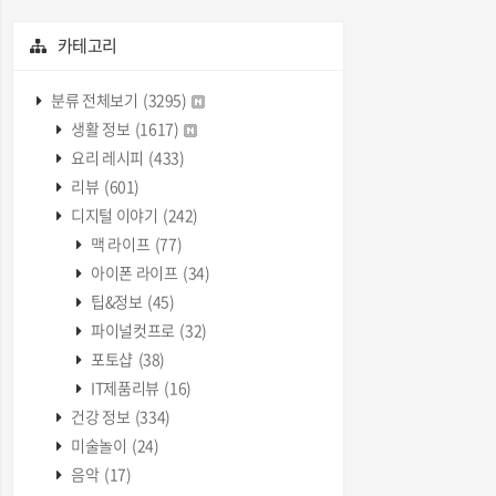
카테고리
분류 전체보기
(3295)
생활 정보
(1617)
요리 레시피
(433)
리뷰
(601)
디지털 이야기
(242)
맥 라이프
(77)
아이폰 라이프
(34)
팁&정보
(45)
파이널컷프로
(32)
포토샵
(38)
IT제품리뷰
(16)
건강 정보
(334)
미술놀이
(24)
음악
(17)