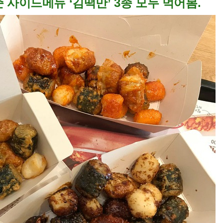
 사이드메뉴 ‘김떡만
’ 3종
모두 먹어봄.