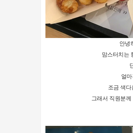
안녕하
맘스터치는 
얼마
조금 색다
그래서 직원분께 