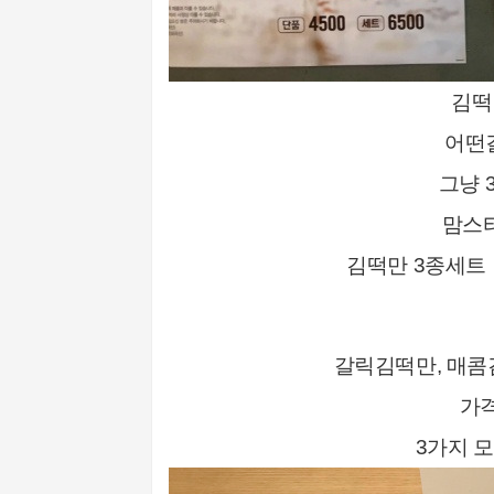
김떡
어떤걸
그냥 
맘스
김떡만 3종세트
갈릭김떡만, 매콤
가격
3가지 모