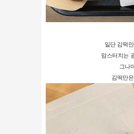
일단 김떡만
맘스터치는 광
그나마
김떡만은