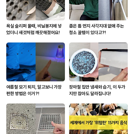
아! 보리차티백을 전..
욕실 슬리퍼 물때, 비닐봉지에 넣
좁은 틈 먼지 사각지대 없애 주는
었더니 새것처럼 깨끗해졌어요!
청소 꿀템이 있다고?!
여름철 모기 퇴치, 알고보니 가장
장마철 집안 냄새와 습기, 이 두가
편한 방법은 이거?!
지만 잡아도 달라집니다!