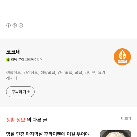
(새창열림)
로그 정보
코코네
(새창열림)
리빙
분야 크리에이터
생활정보, 건강정보, 생활꿀팁, 건강꿀팁, 꿀팁, 라이프, 요리
레시피
구독하기
더보기
생활 정보
의 다른 글
명절 연휴 마지막날 후라이팬에 이걸 부어야