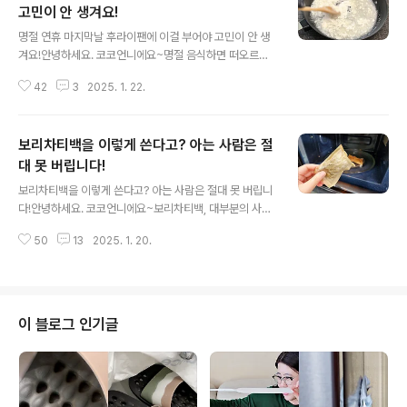
고민이 안 생겨요!
글 내용
명절 연휴 마지막날 후라이팬에 이걸 부어야 고민이 안 생
겨요!안녕하세요. 코코언니에요~명절 음식하면 떠오르는
전, 부침개, 튀김 등등 후라이팬에 지지고 볶고 튀기고 데우
42
3
2025. 1. 22.
고 하다보면 자연스럽게 기름때가 쌓여요. 명절 설거
지 좀 해본 분들은 아시겠지만 후라이팬에 눌어붙은 기름
때를 닦다 보면 세제만으론 부족함을 느끼죠. 깨끗하게 설
보리차티백을 이렇게 쓴다고? 아는 사람은 절
거지를 해도 끈적임이 남아 고민인데요. 명절 지내고 후라
이팬에 이걸 해보세요. 눌어붙은 기름때가 감쪽같이 사라
대 못 버립니다!
글 내용
질 거예요^^ 기름때가 쌓이고 또 쌓이면 주방세제로 닦아
보리차티백을 이렇게 쓴다고? 아는 사람은 절대 못 버립니
도 끈적임이 남죠. 후라이팬 가장자리는 유독 끈적임이
다!안녕하세요. 코코언니에요~보리차티백, 대부분의 사람
많이 남는 것 같아요. 이 기름때는 어지간한 수세미로는
들은 차를 우려내고 난 후 바로 버리곤 하죠. 하지만 보리차
답도 없고 거친 수세미로 닦으면 기름때와 함께 코팅도 같
50
13
2025. 1. 20.
티백은 단순히 차를 마시는 용도를 넘어 집안 곳곳에서 유
이 날아가는데요. 눌어붙은 기름때를..
용하게 활용할 수 있는 존재랍니다. 보리차티백 하나로 생
활을 더욱 편리하고 풍요롭게 만드는 삶의질 수직상승 꿀
팁이 여기 있어요^^ 보리차 우리고 남은 티백을 꺼내는 그
순간 그냥 버리실건 아니죠?! 일부러 보리차를 우릴 필요
이 블로그 인기글
도 없고요. 가끔씩 보리차를 마실 때 나오는 티백 한개
만 있어도 요긴하게 쓸 수 있어요. 보리차를 우리고 남은
티백을 잘 말려주세요. 자연적으로 말리기 어렵다면 전자
레인지로 1분 돌려서 물기만 날려도 금세 바싹 말라요.