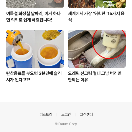
여름철 화장실 날파리, 이거 하나
세계에서 가장 '위험한' 15가지 음
면 의외로 쉽게 해결됩니다!
식
탄산음료를 부으면 3분만에 슬러
오래된 선크림 절대 그냥 버리면
시가 된다고?!
안되는 이유
의안내
티스토리
로그인
고객센터
© Daum Corp.