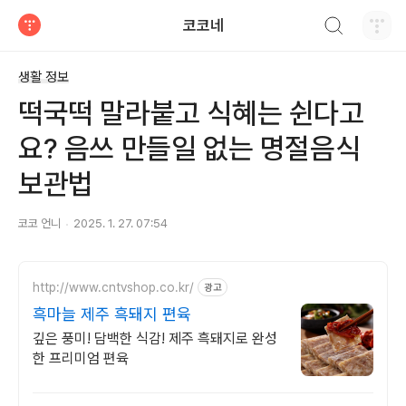
검색하기
코코네
티스토리
생활 정보
떡국떡 말라붙고 식혜는 쉰다고
요? 음쓰 만들일 없는 명절음식
보관법
코코 언니
2025. 1. 27. 07:54
http://www.cntvshop.co.kr/
광고
흑마늘 제주 흑돼지 편육
깊은 풍미! 담백한 식감! 제주 흑돼지로 완성
한 프리미엄 편육