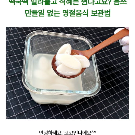
떡국떡 말라붙고 식혜는 쉰다고요? 음쓰
만들일 없는 명절음식 보관법
안녕하세요. 코코언니에요^^