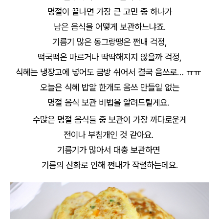
명절이 끝나면 가장 큰 고민 중 하나가
남은 음식을 어떻게 보관하느냐죠.
기름기 많은 동그랑땡은 쩐내 걱정,
떡국떡은 마르거나 딱딱해지지 않을까 걱정,
식혜는 냉장고에 넣어도 금방 쉬어서 결국 음쓰로… ㅠㅠ
오늘은 식혜 밥알 한개도 음쓰 만들일 없는
명절 음식 보관 비법을 알려드릴게요.
수많은 명절 음식들 중 보관이 가장 까다로운게
전이나 부침개인 것 같아요.
기름기가 많아서 대충 보관하면
기름의 산화로 인해 쩐내가 작렬하는데요.