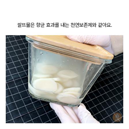
쌀뜨물은 향균 효과를 내는 천연보존제와 같아요.