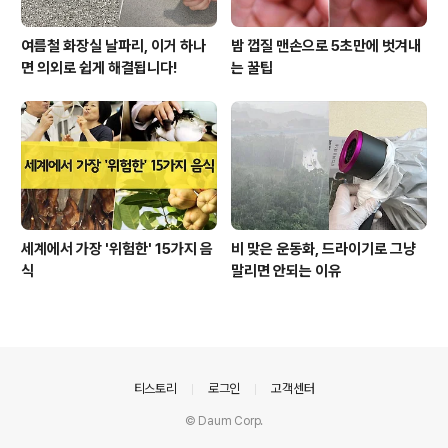
여름철 화장실 날파리, 이거 하나
밤 껍질 맨손으로 5초만에 벗겨내
면 의외로 쉽게 해결됩니다!
는 꿀팁
세계에서 가장 '위험한' 15가지 음
비 맞은 운동화, 드라이기로 그냥
식
말리면 안되는 이유
의안내
티스토리
로그인
고객센터
© Daum Corp.