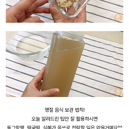
명절 음식 보관 법칙!
오늘 알려드린 팁만 잘 활용하시면
동그랑땡, 떡국떡, 식혜가 음쓰로 전락할 일은 없을거예요^^