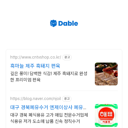
http://www.cntvshop.co.kr/
광고
흑마늘 제주 흑돼지 편육
깊은 풍미! 담백한 식감! 제주 흑돼지로 완성
한 프리미엄 편육
https://blog.naver.com/njoil
광고
대구 경북폐유수거 엔제이상사 폐유초
고가매입/원가식용유판매
대구 경북 폐식용유 고가 매입 전문수거업체
식용유 저가 도소매 납품 신속 정직수거