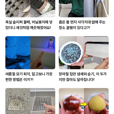
아! 보리차티백을 전..
욕실 슬리퍼 물때, 비닐봉지에 넣
좁은 틈 먼지 사각지대 없애 주는
었더니 새것처럼 깨끗해졌어요!
청소 꿀템이 있다고?!
여름철 모기 퇴치, 알고보니 가장
장마철 집안 냄새와 습기, 이 두가
편한 방법은 이거?!
지만 잡아도 달라집니다!