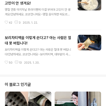
고민이 안 생겨요!
글 내용
명절 연휴 마지막날 후라이팬에 이걸 부어야 고민이 안 생
겨요!안녕하세요. 코코언니에요~명절 음식하면 떠오르는
전, 부침개, 튀김 등등 후라이팬에 지지고 볶고 튀기고 데우
42
3
2025. 1. 22.
고 하다보면 자연스럽게 기름때가 쌓여요. 명절 설거
지 좀 해본 분들은 아시겠지만 후라이팬에 눌어붙은 기름
때를 닦다 보면 세제만으론 부족함을 느끼죠. 깨끗하게 설
보리차티백을 이렇게 쓴다고? 아는 사람은 절
거지를 해도 끈적임이 남아 고민인데요. 명절 지내고 후라
이팬에 이걸 해보세요. 눌어붙은 기름때가 감쪽같이 사라
대 못 버립니다!
글 내용
질 거예요^^ 기름때가 쌓이고 또 쌓이면 주방세제로 닦아
보리차티백을 이렇게 쓴다고? 아는 사람은 절대 못 버립니
도 끈적임이 남죠. 후라이팬 가장자리는 유독 끈적임이
다!안녕하세요. 코코언니에요~보리차티백, 대부분의 사람
많이 남는 것 같아요. 이 기름때는 어지간한 수세미로는
들은 차를 우려내고 난 후 바로 버리곤 하죠. 하지만 보리차
답도 없고 거친 수세미로 닦으면 기름때와 함께 코팅도 같
50
13
2025. 1. 20.
티백은 단순히 차를 마시는 용도를 넘어 집안 곳곳에서 유
이 날아가는데요. 눌어붙은 기름때를..
용하게 활용할 수 있는 존재랍니다. 보리차티백 하나로 생
활을 더욱 편리하고 풍요롭게 만드는 삶의질 수직상승 꿀
팁이 여기 있어요^^ 보리차 우리고 남은 티백을 꺼내는 그
순간 그냥 버리실건 아니죠?! 일부러 보리차를 우릴 필요
이 블로그 인기글
도 없고요. 가끔씩 보리차를 마실 때 나오는 티백 한개
만 있어도 요긴하게 쓸 수 있어요. 보리차를 우리고 남은
티백을 잘 말려주세요. 자연적으로 말리기 어렵다면 전자
레인지로 1분 돌려서 물기만 날려도 금세 바싹 말라요.