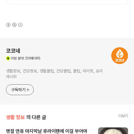
(새창열림)
로그 정보
코코네
(새창열림)
리빙
분야 크리에이터
생활정보, 건강정보, 생활꿀팁, 건강꿀팁, 꿀팁, 라이프, 요리
레시피
구독하기
더보기
생활 정보
의 다른 글
명절 연휴 마지막날 후라이팬에 이걸 부어야