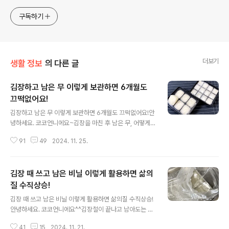
구독하기
더보기
생활 정보
의 다른 글
김장하고 남은 무 이렇게 보관하면 6개월도
끄떡없어요!
글 내용
김장하고 남은 무 이렇게 보관하면 6개월도 끄떡없어요!안
녕하세요. 코코언니에요~김장을 마친 후 남은 무, 어떻게
보관하시나요? 무는 김장철 뿐 아니라 다양한 요리에 활용
91
49
2024. 11. 25.
되지만 잘못 보관하면 쉽게 물러지거나 썩어서 버리게 되
는데요. 남은 무를 오랫동안 신선하게 보관하는 비법을 알
려드릴게요. 무, 이렇게만 하면 내년 봄까지 맛있게 드
김장 때 쓰고 남은 비닐 이렇게 활용하면 삶의
실 수 있답니다^^ 김장하고 남은 무는 나물이나 국에 넣
고 요리해서 바로 먹지 않으면 오래 보관하기가 어려워요.
질 수직상승!
글 내용
무를 잘못 보관하면 단맛도 빠지고 아삭한 식감이 금세 물
김장 때 쓰고 남은 비닐 이렇게 활용하면 삶의질 수직상승!
러 버리는데요. 무를 가장 오래, 맛있게 먹는 방법이 있어
안녕하세요. 코코언니에요^^김장철이 끝나고 남아도는 김
요. 먼저 무청을 잘라내고 껍질을 벗겨내요. 흐르는 물
장용 비닐들. 내년 김장을 위해 창고에 넣어두거나 분리수
로 깨끗하게 씻어서 준비해주시고요. 무를 적당한 크기로
41
15
2024. 11. 21.