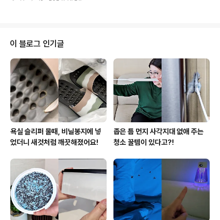
거용 비닐로 쓰고 버려지기도 하는데요. 남은 김장비닐
썰어주세요. 식..
을 똑똑하게 재활용하는 방법을 알려드릴게요. 삶의 질 수
직상승 시키는 김장비닐 활용법 지금 바로 시작합니다~!
김장 때 사용하는 식품용비닐은 일반 비닐보다 두껍고 질
겨서 마음만 먹으면 여러번 재활용도 가능하답니다. 크기
이 블로그 인기글
에 맞는 물건을 넣어서 보관용 커버로 사용해도 좋고요.
이불 보관할 때 자주 사용하는 압축팩 대신 김장비닐을 사
용해도 딱 좋더라고요. 그리고 저의 최애 김장비닐 활용
법! 주방후드필터 세척할 때 써보세요. 기름때 가득 낀 주
방후드필터를 뜨거운 물로 헹군..
욕실 슬리퍼 물때, 비닐봉지에 넣
좁은 틈 먼지 사각지대 없애 주는
었더니 새것처럼 깨끗해졌어요!
청소 꿀템이 있다고?!