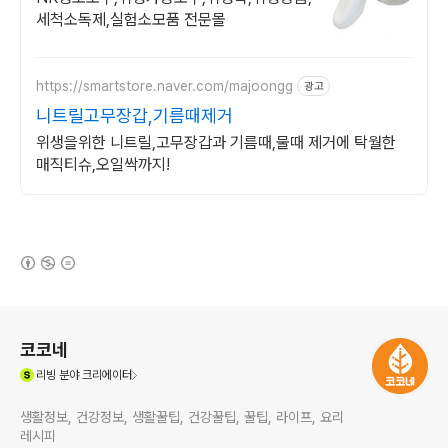
세척소독제,실험소모품 전문몰
https://smartstore.naver.com/majoongg
광고
니트릴고무장갑,기름때제거
위생을위한 니트릴,고무장갑과 기름때,물때 제거에 탁월한
매직티슈,오일싹까지!
(새창열림)
로그 정보
코코네
(새창열림)
리빙
분야 크리에이터
생활정보, 건강정보, 생활꿀팁, 건강꿀팁, 꿀팁, 라이프, 요리
레시피