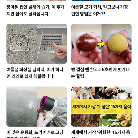
장마철 집안 냄새와 습기, 이 두가
여름철 모기 퇴치, 알고보니 가장
지만 잡아도 달라집니다!
편한 방법은 이거?!
여름철 화장실 날파리, 이거 하나
밤 껍질 맨손으로 5초만에 벗겨내
면 의외로 쉽게 해결됩니다!
는 꿀팁
비 맞은 운동화, 드라이기로 그냥
세계에서 가장 '위험한' 15가지 음