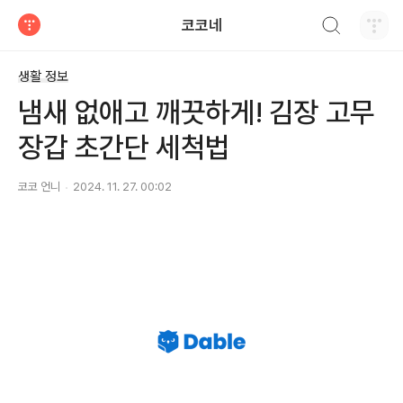
검색하기
코코네
티스토리
생활 정보
냄새 없애고 깨끗하게! 김장 고무
장갑 초간단 세척법
코코 언니
2024. 11. 27. 00:02