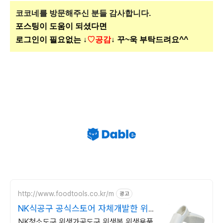
코코네를 방문해주신
분들 감사합니다.
포스팅이 도움이 되셨다면
로그인이 필요없는 ↓
♡공감
↓ 꾸~욱 부탁드려요^^
http://www.foodtools.co.kr/m
광고
NK식공구 공식스토어 자체개발한 위
생용품
NK청소도구,위생가공도구,위생복,위생용품,