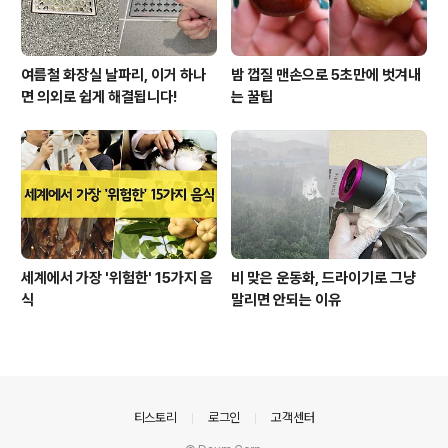
여름철 화장실 날파리, 이거 하나
밤 껍질 맨손으로 5초만에 벗겨내
면 의외로 쉽게 해결됩니다!
는 꿀팁
세계에서 가장 '위험한' 15가지 음
비 맞은 운동화, 드라이기로 그냥
식
말리면 안되는 이유
의안내
티스토리
로그인
고객센터