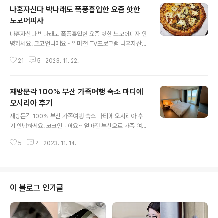
나혼자산다 박나래도 폭풍흡입한 요즘 핫한
노모어피자
글 내용
나혼자산다 박나래도 폭풍흡입한 요즘 핫한 노모어피자 안
녕하세요. 코코언니에요~ 얼마전 TV프로그램 나혼자산다
를 보다가 박나래님이 피자를 폭풍흡입하는 장면을 보고
21
5
2023. 11. 22.
저 피자 한번 먹어보고 싶다 생각했는데요. 그 피자를 드디
어 먹어봤어요! 노모어피자 내돈내산 리뷰를 시작할게요^^
노모어피자는 토핑 맛집으로 요즘 핫하게 떠오른 피자 체
재방문각 100% 부산 가족여행 숙소 마티에
인이고요. 박나래님이 너무 맛있게 드셔서 박나래피자로도
불려요. 저는 반반피자 라지사이즈. 바질 마스카포네 뇨끼
오시리아 후기
글 내용
피자랑 콰트로 치즈 피자를 선택했고요. 엣지를 통치즈크
재방문각 100% 부산 가족여행 숙소 마티에 오시리아 후
러스트로 업그레이드 했어요. 바질 마스카포네 뇨끼 피자
기 안녕하세요. 코코언니에요~ 얼마전 부산으로 가족 여행
는 노모어피자의 시그니처 메뉴로 저도 맛이 정말 궁금했
을 다녀왔어요. 저는 여행을 계획할 때 숙소를 신중하게 고
어요. 피자 토핑이 워낙 다양하다지만 뇨끼는 처음이었거
5
2
2023. 11. 14.
르는데요. 이번 여행에서 정말 만족스러웠던 마티에 오시
든요. 우선 토핑이 정말 풍성해요. 피자 한조각을 드는데..
리아 후기를 들려드릴게요^^ 부산 하면 대부분 해운대를
떠올리는데요. 조금 한적하고 여유있게 여행할 수 있는 곳
을 찾다가 기장에 위치한 한화리조트의 마티에 오시리아를
선택했어요. 저희 가족은 마티에 오시리아 스위트룸에 묵
이 블로그 인기글
었고요. 오션뷰는 아니었어요. 오픈한지 얼마 안되서 그런
지 문을 열고 들어간 첫 느낌이 굉장히 깔끔했어요. 소파는
1인과 3인으로 구성되어 있고요. TV를 벽걸이로 설치하고