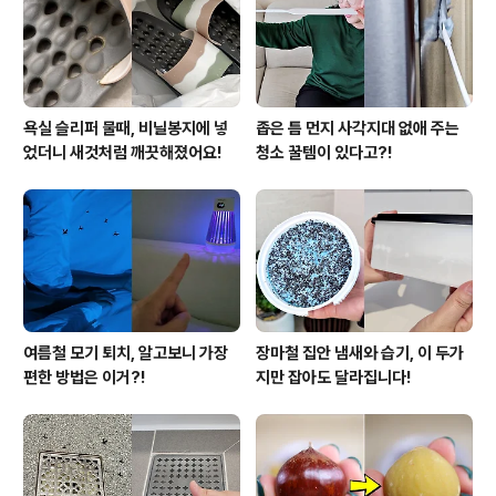
그 아래 선반이 빌트인으로 되어있어서 소지품을 올려놓기
좋더라고요~ TV옆 장에는 컵과 잔, 전기..
욕실 슬리퍼 물때, 비닐봉지에 넣
좁은 틈 먼지 사각지대 없애 주는
었더니 새것처럼 깨끗해졌어요!
청소 꿀템이 있다고?!
여름철 모기 퇴치, 알고보니 가장
장마철 집안 냄새와 습기, 이 두가
편한 방법은 이거?!
지만 잡아도 달라집니다!