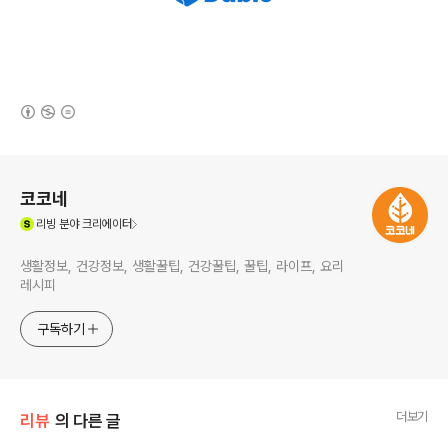
(새창열림)
로그 정보
코코네
(새창열림)
리빙
분야 크리에이터
생활정보, 건강정보, 생활꿀팁, 건강꿀팁, 꿀팁, 라이프, 요리
레시피
구독하기
더보기
리뷰
의 다른 글