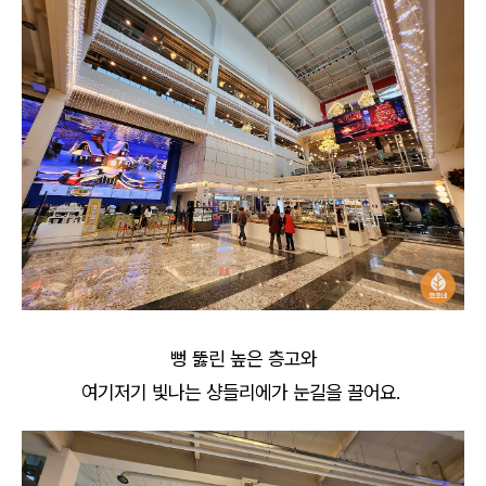
뻥 뚫린 높은 층고와
여기저기 빛나는 샹들리에가 눈길을 끌어요.