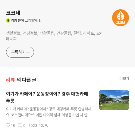
코코네
(새창열림)
리빙
분야 크리에이터
생활정보, 건강정보, 생활꿀팁, 건강꿀팁, 꿀팁, 라이프, 요리
레시피
구독하기
더보기
리뷰
의 다른 글
여기가 카페야? 운동장이야? 경주 대형카페
푸릇
글 내용
여기가 카페야? 운동장이야? 경주 대형카페 푸릇 안녕하세
요. 코코언니에요^^ 어린 아이와 함께 여행을 가면 차 한잔
마시는 것도 쉽지가 않죠. 특히 요즘엔 노키즈존이 많아서
18
0
2023. 10. 9.
요리조리 눈치를 봐야할 때도 많은데요. 아이들과 부담없
이 카페를 즐길 수 있는 경주 대형카페 ‘푸릇’을 소개해드릴