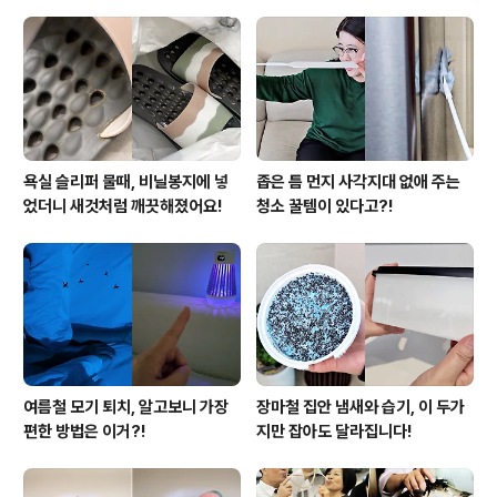
욕실 슬리퍼 물때, 비닐봉지에 넣
좁은 틈 먼지 사각지대 없애 주는
었더니 새것처럼 깨끗해졌어요!
청소 꿀템이 있다고?!
여름철 모기 퇴치, 알고보니 가장
장마철 집안 냄새와 습기, 이 두가
편한 방법은 이거?!
지만 잡아도 달라집니다!