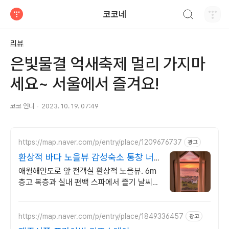
검색하기
코코네
티스토리
리뷰
은빛물결 억새축제 멀리 가지마
세요~ 서울에서 즐겨요!
코코 언니
2023. 10. 19. 07:49
https://map.naver.com/p/entry/place/1209676737
광고
환상적 바다 노을뷰 감성숙소 통창 너
머 애월 파노라마바다
애월해안도로 앞 전객실 환상적 노을뷰. 6m
층고 복층과 실내 편백 스파에서 즐기 날씨
상관없는 프라이빗 편백자쿠지 스파. 탁트인
오션뷰 통창 아래서 누리는 로맨틱
https://map.naver.com/p/entry/place/1849336457
광고