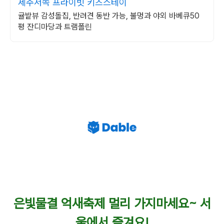
제주서쪽 프라이빗 키즈스테이
귤밭뷰 감성돌집, 반려견 동반 가능, 불멍과 야외 바베큐50
평 잔디마당과 트램폴린
은빛물결 억새축제 멀리 가지마세요~ 서
울에서 즐겨요!