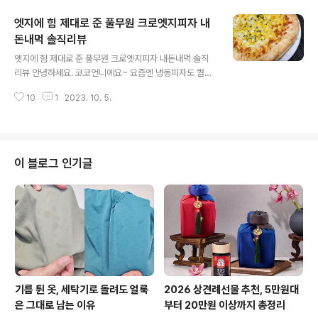
게요. 얼마전 경주로 여행을 다녀왔는데요. 아이와 함께 가
엣지에 힘 제대로 준 풀무원 크로엣지피자 내
기 좋은 카페를 찾다가 ‘푸릇’이라는 카페를 가게됐어요. 일
단 규모가 장난이 아니에요. 카페 건물 자체가 큰건 많이 봤
돈내먹 솔직리뷰
글 내용
지만 여기는 부지 자체가 엄청 넓어서 앞마당이 완전 운동
엣지에 힘 제대로 준 풀무원 크로엣지피자 내돈내먹 솔직
장이에요 ㅎㅎㅎ 어림잡아도 2000평쯤 되는 것 같아요!!
리뷰 안녕하세요. 코코언니에요~ 요즘엔 냉동피자도 퀄리
음료 종류도 다양하고 조각케이크나 빵류 등 디저트도 종
티가 참 좋아진 것 같아요. 맛도 다양하고 간편하게 데워서
류가 다양해요. 브런치, 파스타, 스테이크도 있더라고요. 이
10
1
2023. 10. 5.
먹기 좋아서 한판쯤 쟁여두게 되더라고요^^ 내돈주고 사먹
곳은 노키즈존이에요. 이..
은 풀무원 크로엣지피자 가감없이 소개해 드릴게요. 이름
은 크로엣지피자. 이 피자의 포인트는 토핑이 아니라 도우!
그중에서도 엣지 부분에 힘을 준 크로와상피자고요. 토마
토&페퍼로니 / 스위트콘&치즈 두가지맛이에요. 가격은 정
이 블로그 인기글
가 기준으로 한판에 9,980원인데요. 오프라인 마켓이나
온라인에 할인을 많이 하더라고요. 저는 노브랜드에서 5
0% 할인된 가격으로 구입했어요. 토마토&페퍼로니피자.
피자 사이즈는 크지 않아요. 5.6리터 에어프라이어 바스켓
에 한판 통째로 넣어서 꽉 차는 사이즈에요. ..
기름 튄 옷, 세탁기로 돌려도 얼룩
2026 상견례선물 추천, 5만원대
은 그대로 남는 이유
부터 20만원 이상까지 총정리