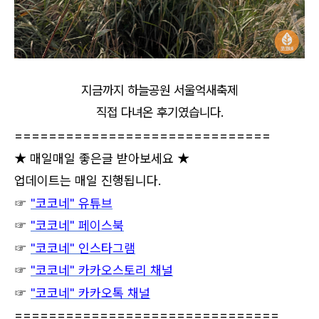
지금까지 하늘공원 서울억새축제
직접 다녀온 후기였습니다.
==============================
★ 매일매일 좋은글 받아보세요 ★
업데이트는 매일 진행됩니다.
☞
"코코네" 유튜브
☞
"코코네" 페이스북
☞
"코코네" 인스타그램
☞
"코코네" 카카오스토리 채널
☞
"코코네" 카카오톡 채널
===============================