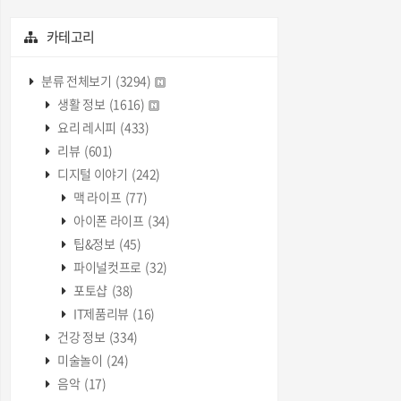
카테고리
분류 전체보기
(3294)
생활 정보
(1616)
요리 레시피
(433)
리뷰
(601)
디지털 이야기
(242)
맥 라이프
(77)
아이폰 라이프
(34)
팁&정보
(45)
파이널컷프로
(32)
포토샵
(38)
IT제품리뷰
(16)
건강 정보
(334)
미술놀이
(24)
음악
(17)