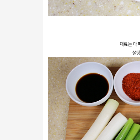
재료는 대파
설탕