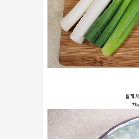
잘게 채
찬물