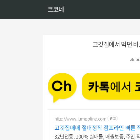
코코네
고깃집에서 먹던 바로
요
http://www.jumpoline.com
광고
고깃집매매 절대정직 점포라인 빠른 
32년전통, 100% 실매물, 매출보증, 주인