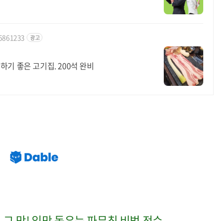
35861233
광고
기 좋은 고기집. 200석 완비
그 맛! 입맛 돋우는 파무침 비법 전수