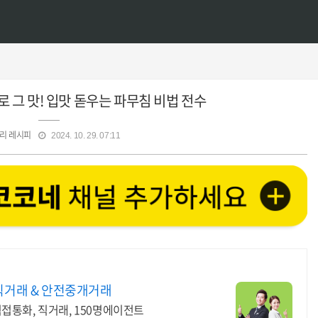
 그 맛! 입맛 돋우는 파무침 비법 전수
리 레시피
2024. 10. 29. 07:11
직거래 & 안전중개거래
 직접통화, 직거래, 150명에이전트