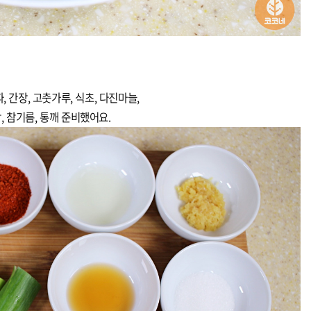
, 간장, 고춧가루, 식초, 다진마늘,
, 참기름, 통깨 준비했어요.