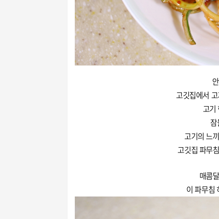
안
고깃집에서 고
고기
잠
고기의 느끼
고깃집 파무침
매콤달
이 파무침