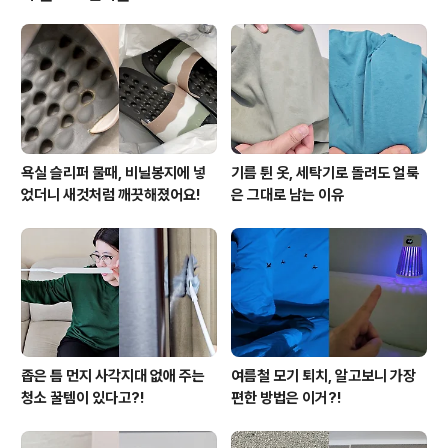
질 수 있게 10분정도 그냥 두시고요. 흐르는 물로 헹궈서
건조시키면 물비린내 제로! 살균, 소독까지 끝낼 수 있어요
^^ 두부가 너무 쉽게 부서져서 요리하기가 겁난다고요? 두
부를 요리하기 전에 전자레인지로 3분만 돌리면 고민이 싹
해결돼요. 두부를 3분정도 돌리면 살짝 ..
욕실 슬리퍼 물때, 비닐봉지에 넣
기름 튄 옷, 세탁기로 돌려도 얼룩
었더니 새것처럼 깨끗해졌어요!
은 그대로 남는 이유
좁은 틈 먼지 사각지대 없애 주는
여름철 모기 퇴치, 알고보니 가장
청소 꿀템이 있다고?!
편한 방법은 이거?!