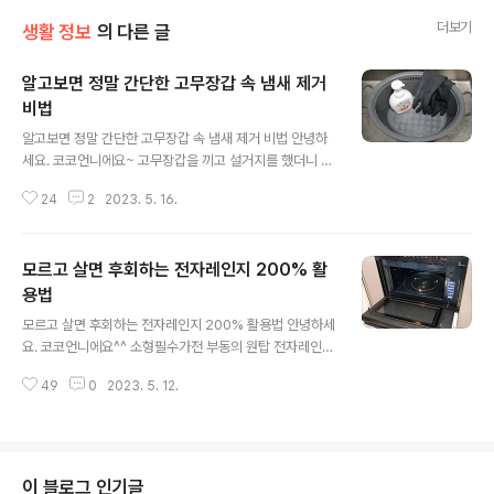
더보기
생활 정보
의 다른 글
알고보면 정말 간단한 고무장갑 속 냄새 제거
비법
글 내용
알고보면 정말 간단한 고무장갑 속 냄새 제거 비법 안녕하
세요. 코코언니에요~ 고무장갑을 끼고 설거지를 했더니 손
바닥에 송글송글 땀이 맺히더라고요. 그만큼 날씨가 더워
24
2
2023. 5. 16.
졌다는 증거겠죠. 이맘때면 꼭 알아둬야 할 고무장갑 세척,
소독, 냄새제거! 제가 한방에 해결해드릴게요^^ 날씨가 더
워지면 고무장갑을 사용할 때 땀도 많이 차고 불쾌한 냄새
모르고 살면 후회하는 전자레인지 200% 활
가 배기도 하죠. 고무장갑 속에서 풍기는 냄새는 일반적인
물세척으로는 쉽게 빠지지 않는데요. 세척하고 소독하고
용법
글 내용
냄새제거까지 힘들게 할 필요없어요. 손세정제 하나로 끝!
모르고 살면 후회하는 전자레인지 200% 활용법 안녕하세
우선 고무장갑을 흐르는 물로 한두번 헹궈주시고요. 찬물
요. 코코언니에요^^ 소형필수가전 부동의 원탑 전자레인
을 반쯤 채워주세요. 여기에 손세정제를 뿌려요! 많이 뿌릴
지! 주로 음식을 데우거나 해동시킬 때 간편하게 사용하는
필요도 없고요. 한번 쭉 펌핑해서 나오는 양이면 충분해요.
49
0
2023. 5. 12.
데요. 전자레인지를 제대로 써보겠다는 마음만 있다면 이
고무장갑을 집게로 집어서 밖으로 새지..
런것까지 가능하다고 해요~ 세제로 닦아도 물비린내 진동
하는 물컵. 특히 날씨가 더워질수록 심해지는데요. 깨끗하
게 세척한 물컵에 물을 80%정도 채우고 식초 한큰술을 부
어주세요. 전자레인지로 1분 돌린 다음 비린내가 완전히 빠
이 블로그 인기글