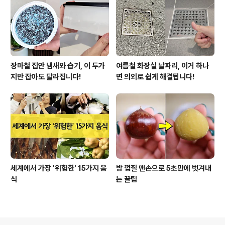
장마철 집안 냄새와 습기, 이 두가
여름철 화장실 날파리, 이거 하나
지만 잡아도 달라집니다!
면 의외로 쉽게 해결됩니다!
세계에서 가장 '위험한' 15가지 음
밤 껍질 맨손으로 5초만에 벗겨내
식
는 꿀팁