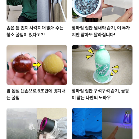
형이 생길 수 있기 때문에 찬물을 사용하셔야 해..
좁은 틈 먼지 사각지대 없애 주는
장마철 집안 냄새와 습기, 이 두가
청소 꿀템이 있다고?!
지만 잡아도 달라집니다!
밤 껍질 맨손으로 5초만에 벗겨내
장마철 집안 구석구석 습기, 곰팡
는 꿀팁
이 잡는 나만의 노하우