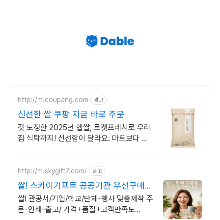
http://m.coupang.com
광고
신선한 쌀 쿠팡 지금 바로 주문
갓 도정한 2025년 햅쌀, 로켓프레시로 우리
집 식탁까지! 신선함이 달라요. 마트보다 신
선한 햅쌀을 집에서! 빠르고 간편하게 주문하
고 밥맛을 즐겨요.
http://m.skygift7.com/
광고
쌀! 스카이기프트 공공기관 우선구매
대상기업
쌀! 관공서/기업/학교/단체-행사 맞춤제작 주
문-인쇄-출고/ 가격+품질+고객만족도