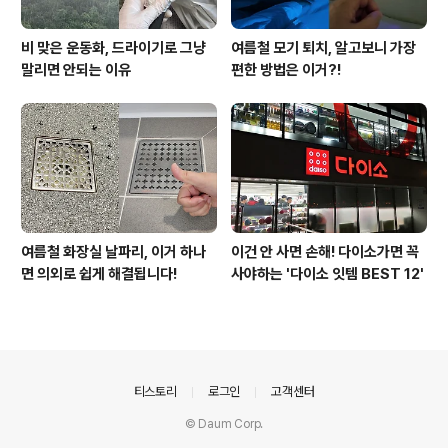
비 맞은 운동화, 드라이기로 그냥
여름철 모기 퇴치, 알고보니 가장
말리면 안되는 이유
편한 방법은 이거?!
여름철 화장실 날파리, 이거 하나
이건 안 사면 손해! 다이소가면 꼭
면 의외로 쉽게 해결됩니다!
사야하는 '다이소 잇템 BEST 12'
의안내
티스토리
로그인
고객센터
© Daum Corp.