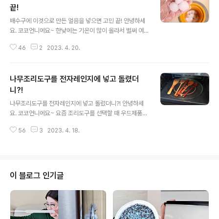
끝!
글 내용
배수구에 이것으로 만든 얼음을 넣으면 고민 끝! 안녕하세
요. 코코언니에요~ 한낮에는 기온이 많이 올라서 벌써 여
름이 시작된 기분이에요. 날씨가 더워지면 해마다 똑같은
46
2
2023. 4. 20.
고민이 찾아오는데요. 매년 반복되지만 쉽게 해결되지 않
는 그 고민, 제가 해결해 드릴게요^^ 기온이 올라가면 배수
구마다 악취 비상이 걸리죠. 물론 아직 더위가 찾아온건 아
나무조리도구를 전자레인지에 넣고 돌렸더
니지만 미리미리 대비하면 좋잖아요~ 올 여름 배수구 악취
고민을 해결해줄 구연산이 요기 있네요^^ 구연산을 그냥
니?!
글 내용
사용해도 되지만 효과를 좀 더 오래 지속시키기 위해서 구
나무조리도구를 전자레인지에 넣고 돌렸더니?! 안녕하세
연산 얼음을 만들어볼게요. 500ml페트병에 물을 80%정
요. 코코언니에요~ 요즘 조리도구를 선택할 때 우드제품을
도 채우고 구연산을 2큰술 넣어주세요. 구연산이 이렇게
선호하시는 분들이 많은 것 같아요. 저를 비롯해서 말이죠^
가라앉았는데요. 뚜껑을 닫고 흔들어서 구연산을 녹여주시
56
3
2023. 4. 18.
^ 나무조리도구는 자주 사용하는 만큼 세심한 관리가 필요
면 돼요. 구연산이 잘 녹으면 얼음틀에 부..
한데요. 의외로 쉽게 놓치는 나무조리도구 관리 비법을 알
려드릴게요. 뒤집개, 볶음용스푼, 숟가락, 젓가락 등 종류가
정말 많은데요. 여러분들은 나무조리도구 어떻게 관리하세
요? 주방세제로 세척하면 안된다는건 이미 많이 알고 계신
이 블로그 인기글
대요. 주방세제 없이 어떻게 세척해야할지 난감해하는 분
들이 많더라고요. 그럴땐 녹차티백을 천연세제로 활용해보
세요~ 커다란 용기에 찬물을 넉넉하게 붓고 녹차티백을 2
~3개 넣어서 우려주세요. 뜨거운물을 사용하면 나무에 변