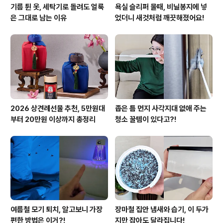
기름 튄 옷, 세탁기로 돌려도 얼룩
욕실 슬리퍼 물때, 비닐봉지에 넣
은 그대로 남는 이유
었더니 새것처럼 깨끗해졌어요!
2026 상견례선물 추천, 5만원대
좁은 틈 먼지 사각지대 없애 주는
부터 20만원 이상까지 총정리
청소 꿀템이 있다고?!
여름철 모기 퇴치, 알고보니 가장
장마철 집안 냄새와 습기, 이 두가
편한 방법은 이거?!
지만 잡아도 달라집니다!