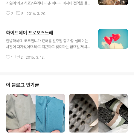
기앓이'라고 하죠?!우리나라 뿐 아니라 아시아 전역을 들었
다놨다 한다고 해도 과언이 아닌 것 같아요. 저도.... 태양의
2
8
2016. 3. 20.
후예보는 재미로 일주일을 보내고 있어요^^;한번도 안 본
사람은 있어도 한번만 본 사람은 없다는 ㅋㅋ송중기님는
어쩜 그리도 여심저격인지... 군복입은 남자에게 이렇게 설
화이트데이 프로포즈노래
렐 수 있다는 걸 알았네요 ㅋ전에 성균관스캔들할때도 좋
글 내용
았는데 군대 다녀와서 뭔가 더 다부지고 남성다운 매력도
안녕하세요. 코코언니가 왔어욤 일주일 중 가장 설레이는
업그레이드!어떤 사람들은 드라마가 너무 비현실적이고 저
시간이 다가왔어요.바로 퇴근하고 맞이하는 금요일 저녁♬
런 군인은 없다며 ㅋㅋㅋ사실 여자들도 그정도는 알아요
우연히 달력을 보니 다음주 월요일이 화이트데이에요결혼
ㅎㅎ군대에 대해 잘 모르는 여자들이라도 헬기를 택시처럼
1
2
2016. 3. 12.
하고나니 이런 데이들은 그냥저냥 에브리데이와 같아요 ㅎ
타지 않는다는 것 정도는 알죠! 단지 드라마속에서 비춰지
ㅎ매일매일이 기념일이 아니라 그냥 보통날과 같은... 저만
는 모습에 마음 속 가지고 있던 로망들이..
그런거 아니죠???사탕이나 초콜렛을 주고받으며 콩닥콩닥
하는건 뭐.... 워낙 뗀석기시절 이야기라 기억이.....이젠 항
상 옆에서 당연히 함께하는 사람이 되었네요...하지만...꼭
이 블로그 인기글
이게 나쁜것만은 아니에요. 서로 조급해하지않고 선물
로 꾸미지 않아도 되는 뭐 그런거죠 ㅋㅋㅋ(연애세포를 상
실한 유부녀의 푸념정도로 이해해주세요 ㅠㅠ)그럼 화이트
데이맞이 프로포즈노래추천 들어갑니당~전에 발렌타인데
이 프로포즈노래로 '너를 처음 만난 그때'를 포스팅..