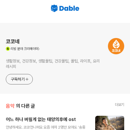
로그 정보
코코네
(새창열림)
리빙
분야 크리에이터
생활정보, 건강정보, 생활꿀팁, 건강꿀팁, 꿀팁, 라이프, 요리
레시피
구독하기
더보기
음악
의 다른 글
어느 하나 버릴게 없는 태양의후예 ost
글 내용
안녕하세요. 코코언니에요 요즘 여자 2명만 모여도 '송중