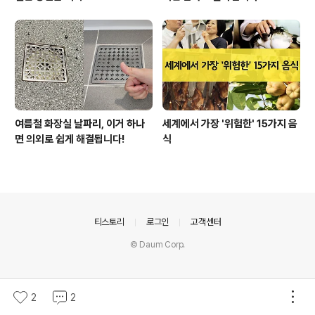
여름철 화장실 날파리, 이거 하나
세계에서 가장 '위험한' 15가지 음
면 의외로 쉽게 해결됩니다!
식
의안내
티스토리
로그인
고객센터
© Daum Corp.
2
2