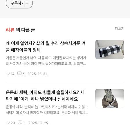
구독하기
더보기
리뷰
의 다른 글
왜 이제 알았지? 삶의 질 수직 상승시켜준 겨
울 애착이불의 정체
글 내용
겨울은 겨울인가 봐요. 차를 타도 예열될 때까지는 냉기가
확 느껴져서 몸에 힘이 잔뜩 들어가더라고요.또, 외출했을
때도 찬공기가 온몸에 스며들어 몸을 움츠리게 만드는데
14
6
2025. 12. 31.
요. 이럴때 간단하게 활용할 수 있는 담요 하나만 있어도 체
감 온도가 크게 달라지겠죠?! 최근에 저의 애착이불로 자리
잡은 담요 하나 소개시켜 드릴게요. 너무 크지 않아서 쓰기
운동화 세탁, 아직도 힘들게 솔질하세요? 세
편하고 외출할 때 챙겨도 부담이 없어요. 부드럽고 포근한
소재로 보온력이 좋고, 까슬거리지 않아서 무릎 위에 덮고
탁기에 '이거' 하나 넣었더니 신세계네요
글 내용
있는 느낌도 참 좋아요. 차안에서나 사무실, 집은 물론 외출
운동화 세탁, 솔직히 늘 고민되시죠? 손세탁 하자니 귀찮고
해서도 다양한 장소에서 보온성을 높여주는 아이템이에요.
세탁기에 넣자니 망가질까 걱정되고요. 운동화 세탁 업체
제가 이 제품을 선택한 가장 큰 이유는 똑딱이로 고정이 가
는 가격이 부담되는게 사실이에요. 그러던 중 운동화 세탁
능하다는 점이에요. 어깨에 걸친 뒤 똑딱이를 채우..
23
11
2025. 12. 29.
고민을 해결할 수 있는 꽤 괜찮은 제품을 발견했어요! 바로