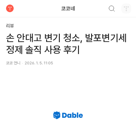
검색하기
코코네
티스토리
리뷰
손 안대고 변기 청소, 발포변기세
정제 솔직 사용 후기
코코 언니
2026. 1. 5. 11:05