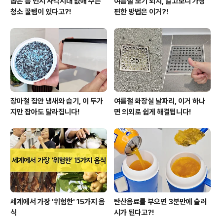
좁은 틈 먼지 사각지대 없애 주는
여름철 모기 퇴치, 알고보니 가장
청소 꿀템이 있다고?!
편한 방법은 이거?!
장마철 집안 냄새와 습기, 이 두가
여름철 화장실 날파리, 이거 하나
지만 잡아도 달라집니다!
면 의외로 쉽게 해결됩니다!
세계에서 가장 '위험한' 15가지 음
탄산음료를 부으면 3분만에 슬러
식
시가 된다고?!