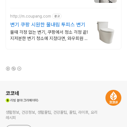
http://m.coupang.com
광고
변기 쿠팡 시원한 물내림 투피스 변기
물때 걱정 없는 변기, 쿠팡에서 청소 걱정 끝!
지저분한 변기 청소에 지쳤다면, 와우회원 무
료반품으로 치마형 양변기를 만나보세요.
(새창열림)
로그 정보
코코네
(새창열림)
리빙
분야 크리에이터
생활정보, 건강정보, 생활꿀팁, 건강꿀팁, 꿀팁, 라이프, 요리
레시피