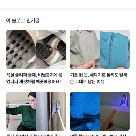
국민필터 운동화 세탁망이에요. 리뷰가 워낙 많아서 궁금
하기도 했고요. 반신반의하는 마음으로 사봤는데 써보니
정말 괜찮더라고요. 세탁망 안쪽 공간이 충분해서 큼직한
사이즈의 신발도 여유있게 들어가고요. 내부를 꽉 채운 미
이 블로그 인기글
세모가 솔질 없이도 솔질한 것처럼 때를 지워줘요. 또, 쿠션
감으로 충격을 완화시켜서 운동화 형태가 망가지지 않는점
도 체크 포인트고요. 2중 지퍼 등 마감도 깔끔해서 금세 닳
거나 헤지는 걱정은 안해도 될 것 같아요. 리뷰 제품 상세한
정보는 ..
욕실 슬리퍼 물때, 비닐봉지에 넣
기름 튄 옷, 세탁기로 돌려도 얼룩
었더니 새것처럼 깨끗해졌어요!
은 그대로 남는 이유