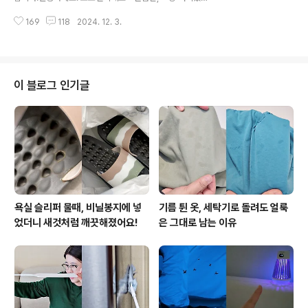
은 전원차단! 코드를 뽑고 5분정도 지나서 전류전기가 빠
요? 생각보다 많은 분들이 별다른 고민 없이 버리곤 하는데
지면 안전하게 청소를 시작해요. 첫째도 안전, 둘째도 안
169
118
2024. 12. 3.
요. 귤껍질 활용법은 두말하면 입이 아픈 정도랍니다. 무
전, 안전이 가장 중요하니까요..
심코 버리는 귤껍질도 다시보자! 귤껍질로 삶의질 수직상
승 시키는 팁을 알려드릴게요. 겨울의 맛 중 빼놓을 수 없
는게 손이 노랗게 될 때까지 먹는 새콤달콤한 귤이죠. 귤
을 맛있게 먹고 나서 한가득 쌓인 귤껍질도 겨울철 요긴하
이 블로그 인기글
게 써먹는 맛이 있어요! 귤껍질을 집안 곳곳에 두는 것 만
으로도 향긋한 귤향기와 함께 가습효과를 볼 수 있어요. 귤
껍질에 가득한 수분이 건조함을 덜어주고 향긋한 귤향기
는 돈주고 산 방향제 부럽지 않아요. 귤껍질을 다시백에
넣어서 신발장이나 냉장고에 ..
욕실 슬리퍼 물때, 비닐봉지에 넣
기름 튄 옷, 세탁기로 돌려도 얼룩
었더니 새것처럼 깨끗해졌어요!
은 그대로 남는 이유