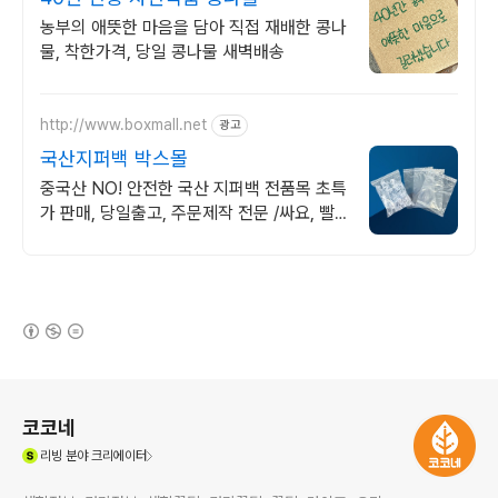
농부의 애뜻한 마음을 담아 직접 재배한 콩나
물, 착한가격, 당일 콩나물 새벽배송
http://www.boxmall.net
광고
국산지퍼백 박스몰
중국산 NO! 안전한 국산 지퍼백 전품목 초특
가 판매, 당일출고, 주문제작 전문 /싸요, 빨
라요, 좋아요, 원해요, 포장재 전문 쇼핑몰
(새창열림)
로그 정보
코코네
(새창열림)
리빙
분야 크리에이터