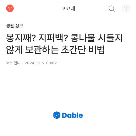
검색하기
코코네
티스토리
생활 정보
봉지째? 지퍼백? 콩나물 시들지
않게 보관하는 초간단 비법
코코 언니
2024. 12. 9. 00:02