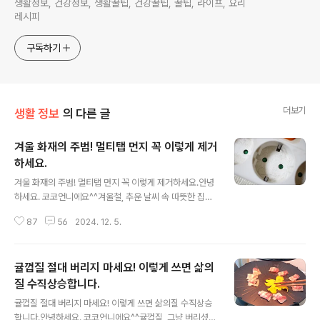
생활정보, 건강정보, 생활꿀팁, 건강꿀팁, 꿀팁, 라이프, 요리
레시피
구독하기
더보기
생활 정보
의 다른 글
겨울 화재의 주범! 멀티탭 먼지 꼭 이렇게 제거
하세요.
글 내용
겨울 화재의 주범! 멀티탭 먼지 꼭 이렇게 제거하세요.안녕
하세요. 코코언니에요^^겨울철, 추운 날씨 속 따뜻한 집안
을 유지하기 위해 전열 기기 사용이 늘어나면서 멀티탭
87
56
2024. 12. 5.
의 중요성이 더욱 커집니다. 하지만 대부분의 사람들이 간
과하는 것이 바로 이 멀티탭 관리인데요. 간단한 관리만으
로도 화재 위험을 예방하고, 효율적인 전기 사용 환경을 만
귤껍질 절대 버리지 마세요! 이렇게 쓰면 삶의
들어보세요^^ 멀티탭을 자세히 들여다보면 은근히 많은 먼
지와 이물질이 쌓여있어요. 건조한 겨울철에는 작은 먼지
질 수직상승합니다.
글 내용
도 스파크를 일으켜 화재로 이어질 가능성이 크기 때문에
귤껍질 절대 버리지 마세요! 이렇게 쓰면 삶의질 수직상승
꼭! 깨끗하게 관리가 필요하답니다. 멀티탭 청소의 시작
합니다.안녕하세요. 코코언니에요^^귤껍질, 그냥 버리셨나