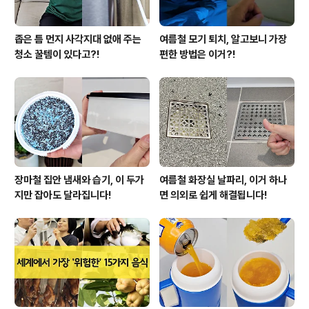
좁은 틈 먼지 사각지대 없애 주는
여름철 모기 퇴치, 알고보니 가장
청소 꿀템이 있다고?!
편한 방법은 이거?!
장마철 집안 냄새와 습기, 이 두가
여름철 화장실 날파리, 이거 하나
지만 잡아도 달라집니다!
면 의외로 쉽게 해결됩니다!