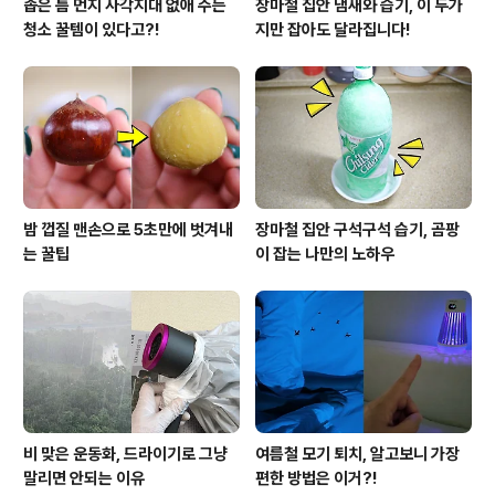
좁은 틈 먼지 사각지대 없애 주는
장마철 집안 냄새와 습기, 이 두가
청소 꿀템이 있다고?!
지만 잡아도 달라집니다!
밤 껍질 맨손으로 5초만에 벗겨내
장마철 집안 구석구석 습기, 곰팡
는 꿀팁
이 잡는 나만의 노하우
비 맞은 운동화, 드라이기로 그냥
여름철 모기 퇴치, 알고보니 가장
말리면 안되는 이유
편한 방법은 이거?!