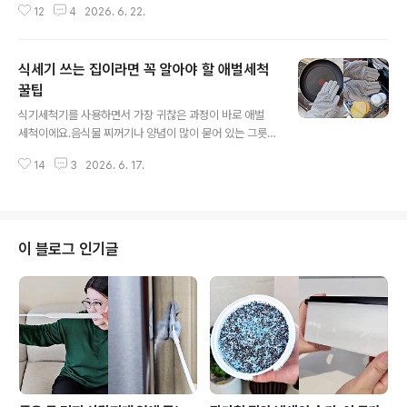
12
4
2026. 6. 22.
니 이만한게 없네요. 그래서 여러분들께 소개해드리려고
해요. BLDC 모터로 작지만 강력한 바람! 요즘 나오는 손선
풍기는 다 이정도는 하죠? ㅎㅎ 5단계로 바람 세기가 조절
식세기 쓰는 집이라면 꼭 알아야 할 애벌세척
이 가능한데 부드럽고 약한 바람부터 생각보다 더 강력한
바람까지 원하는대로 조절이 가능해요. 무엇보다 마음에
꿀팁
글 내용
들었던건 눈을 시리게 하고 꽂히는 바람이 아니라 시원하
식기세척기를 사용하면서 가장 귀찮은 과정이 바로 애벌
지만 좀 더 부드러운 느낌이라서 부담이 적었어요. 세워서
세척이에요.음식물 찌꺼기나 양념이 많이 묻어 있는 그릇
탁상용으로 써도 되고 195g 초경량으로 목에 걸어서 사용
은 그냥 넣기 부담스럽잖아요. 그렇다고 수세미를 사용하
해도 좋고요. 하단에 고리가 달려있어서 가방에 고정시키
14
3
2026. 6. 17.
면 수세미가 금방 더러워져 관리가 번거롭고요. 그래서 사
기도 편해요. ..
용하게 된 제품이 바로 이거! 실리콘 고무장갑이에요. 처음
에는 단순히 설거지용 장갑이라고 생각했는데 직접 사용해
보니 생각보다 활용도가 훨씬 높더라고요. 탄성도 굿~! 고
무장갑과 수세미가 합쳐진 형태로 장갑 표면에 촘촘한 실
이 블로그 인기글
리콘 돌기가 있어서 그릇에 묻은 음식물이나 양념을 문질
러 제거하기 편해요. 식세기에 넣기 전 애벌 세척할 때 세제
를 사용하지 않아도 웬만한 음식물 찌꺼기는 깔끔하게 정
리돼요. 특히 고추장 양념이나 기름기가 묻은 접시도 물로
헹구면서 문질러주면 생각..