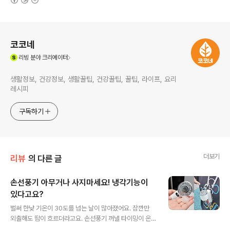
로그 정보
코코네
(새창열림)
리빙
분야 크리에이터
생활정보, 건강정보, 생활꿀팁, 건강꿀팁, 꿀팁, 라이프, 요리
레시피
구독하기
더보기
리뷰
의 다른 글
손선풍기 아무거나 사지마세요! 냉각기능이
있다고요?
글 내용
벌써 한낮 기온이 30도를 넘는 날이 많아졌어요. 잠깐만
외출해도 땀이 흐르더라고요. 손선풍기 꺼낼 타이밍이 온
거 맞죠?! 작년에 구입해서 엄~청 잘 썼는데 올해도 꺼내보