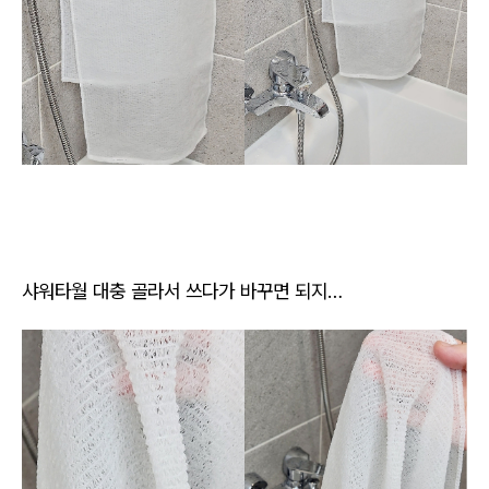
샤워타월 대충 골라서 쓰다가 바꾸면 되지…