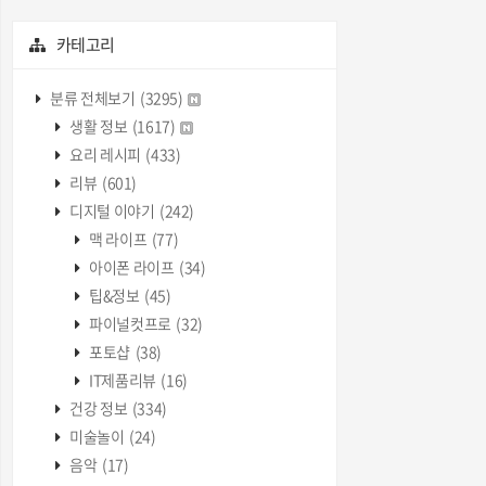
카테고리
분류 전체보기
(3295)
생활 정보
(1617)
요리 레시피
(433)
리뷰
(601)
디지털 이야기
(242)
맥 라이프
(77)
아이폰 라이프
(34)
팁&정보
(45)
파이널컷프로
(32)
포토샵
(38)
IT제품리뷰
(16)
건강 정보
(334)
미술놀이
(24)
음악
(17)