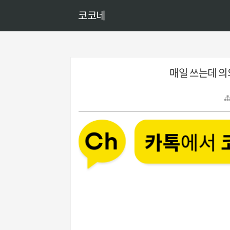
코코네
매일 쓰는데 의