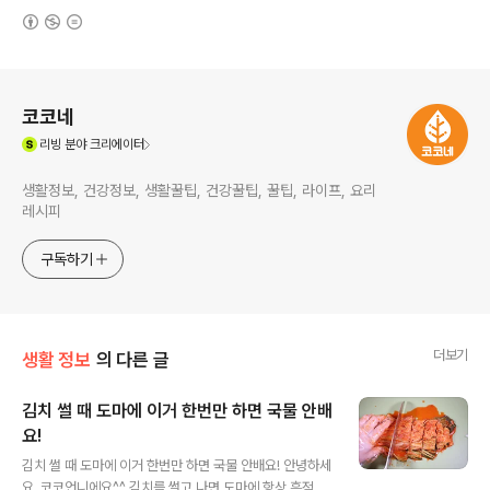
(새창열림)
로그 정보
코코네
(새창열림)
리빙
분야 크리에이터
생활정보, 건강정보, 생활꿀팁, 건강꿀팁, 꿀팁, 라이프, 요리
레시피
구독하기
더보기
생활 정보
의 다른 글
김치 썰 때 도마에 이거 한번만 하면 국물 안배
요!
글 내용
김치 썰 때 도마에 이거 한번만 하면 국물 안배요! 안녕하세
요. 코코언니에요^^ 김치를 썰고 나면 도마에 항상 흔적이