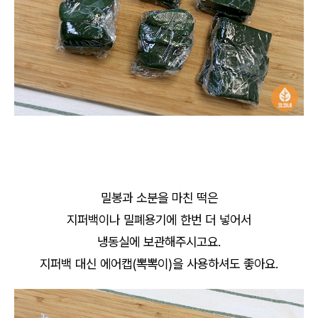
밀봉과 소분을 마친 떡은
지퍼백이나 밀폐용기에 한번 더 넣어서
냉동실에 보관해주시고요.
지퍼백 대신 에어캡(뽁뽁이)을 사용하셔도 좋아요.