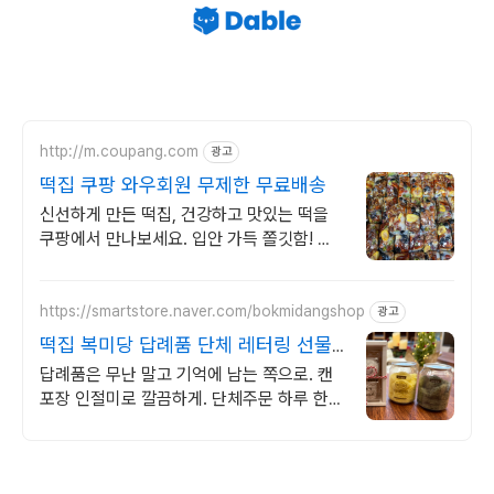
http://m.coupang.com
광고
떡집 쿠팡 와우회원 무제한 무료배송
신선하게 만든 떡집, 건강하고 맛있는 떡을
쿠팡에서 만나보세요. 입안 가득 쫄깃함! 떡
로켓배송으로 신선하게 즐겨보세요.
https://smartstore.naver.com/bokmidangshop
광고
떡집 복미당 답례품 단체 레터링 선물
용 대량주문 가능
답례품은 무난 말고 기억에 남는 쪽으로. 캔
포장 인절미로 깔끔하게. 단체주문 하루 한
입, 건강한 떡 간식! 지금 바로 구매하세요!
기념일 선물? 맞춤 레터링