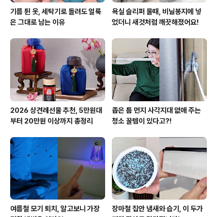
기름 튄 옷, 세탁기로 돌려도 얼룩
욕실 슬리퍼 물때, 비닐봉지에 넣
은 그대로 남는 이유
었더니 새것처럼 깨끗해졌어요!
2026 상견례선물 추천, 5만원대
좁은 틈 먼지 사각지대 없애 주는
부터 20만원 이상까지 총정리
청소 꿀템이 있다고?!
여름철 모기 퇴치, 알고보니 가장
장마철 집안 냄새와 습기, 이 두가