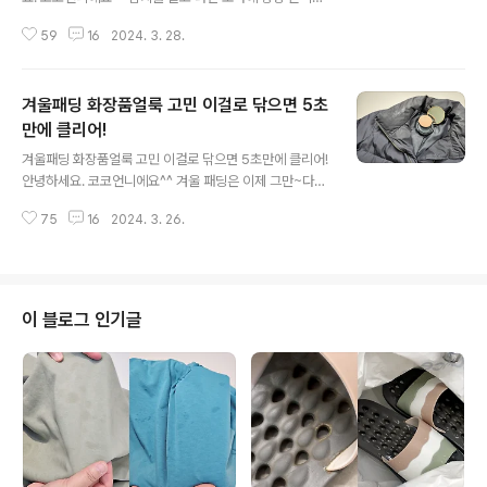
남아요. 바로 빨간 김치 국물이에요. 김치를 써는 그 짧은
59
16
2024. 3. 28.
시간에도 도마에 깊게 배서 잘 지워지지 않는데요. 김치국
물 자국 걱정 없이 도마 사용하는 꿀팁을 알려드릴게요. 김
치 한포기만 썰어도 도마에 빨간 김치국물 얼룩이 져요. 나
겨울패딩 화장품얼룩 고민 이걸로 닦으면 5초
무도마는 특히 더 그렇다고요? 나무도마, 플라스틱도마, 실
리콘도마 등 재질에 상관없이 김치국물 앞에서 무너지는건
만에 클리어!
글 내용
다 같은데요. 일반적으로 김치를 썰 때 이 순서대로 하죠.
겨울패딩 화장품얼룩 고민 이걸로 닦으면 5초만에 클리어!
김치를 썬 다음 도마를 물로 헹군다! 물로 헹굴 때 수세미로
안녕하세요. 코코언니에요^^ 겨울 패딩은 이제 그만~다음
닦아서 최대한 얼룩을 제거하려고 하는데요. 주방세제 묻
겨울을 기약하며 깨끗하게 세탁해서 보관해야 하는데요.
혀서 수세미로 닦아도 그대로에요. 칼질로 인해 미세하게
75
16
2024. 3. 26.
패딩을 세탁하기 전에 꼭 알아둬야 할 화장품얼룩 제거 꿀
패인 곳은 김치국물이 더..
팁을 알려드릴게요. 패딩의 양쪽 목부분은 화장품 얼룩이
정말 잘 묻어요. 화장을 진하게 하지 않아도 영락없이 흔적
을 남기더라고요. 화장품 얼룩은 유분기 때문에 일반 세제
로 잘 지워지지 않는 경우가 있어서 세탁하기 전에 이 부분
이 블로그 인기글
만 애벌세탁을 하기도 하는데요. 애벌세탁까지도 필요없고
요. 세탁 전, 그리도 세탁 후라도 얼마든지 지울 수 있답니
다! 어떻게? 클렌징티슈로! 화장을 지우는 클렌징티슈에요.
다이소에서 단돈 1000원에 구입했고요. 이거 하나만 있으
면 5초만에 클리어 문제없어요^^ ..