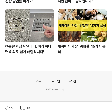
편한 방법은 이거?!
지만 잡아도 달라집니다!
여름철 화장실 날파리, 이거 하나
세계에서 가장 '위험한' 15가지 음
면 의외로 쉽게 해결됩니다!
식
의안내
티스토리
로그인
고객센터
© Daum Corp.
51
18