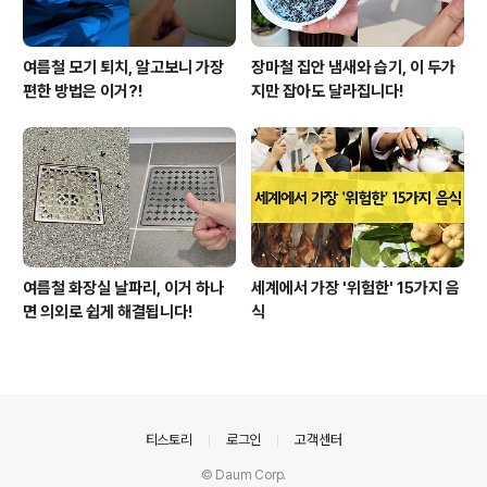
여름철 모기 퇴치, 알고보니 가장
장마철 집안 냄새와 습기, 이 두가
편한 방법은 이거?!
지만 잡아도 달라집니다!
여름철 화장실 날파리, 이거 하나
세계에서 가장 '위험한' 15가지 음
면 의외로 쉽게 해결됩니다!
식
의안내
티스토리
로그인
고객센터
© Daum Corp.