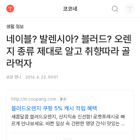
검색하기
코코네
티스토리
생활 정보
네이블? 발렌시아? 블러드? 오렌
지 종류 제대로 알고 취향따라 골
라먹자
코코 언니
2016. 6. 22. 00:01
http://m.coupang.com
광고
블러드오렌지 쿠팡 5% 캐시 적립 혜택
새콤달콤 블러드오렌지, 산지직송 신선함! 로켓프레시로 빠
르게 만나보세요. 바쁜 일상 속 간편한 영양 간식! 맛있는 과
일, 쿠팡 로켓배송으로 받아보세요.