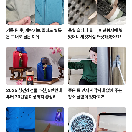
랫동안 잊어버린 때가 있지 ..
기름 튄 옷, 세탁기로 돌려도 얼룩
욕실 슬리퍼 물때, 비닐봉지에 넣
은 그대로 남는 이유
었더니 새것처럼 깨끗해졌어요!
2026 상견례선물 추천, 5만원대
좁은 틈 먼지 사각지대 없애 주는
부터 20만원 이상까지 총정리
청소 꿀템이 있다고?!