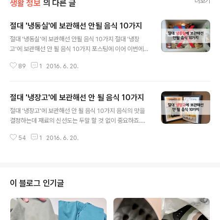
더보기
생활 정보
의 다른 글
절대 '냉동실'에 보관해선 안될 음식 10가지
글 내용
절대 '냉동실'에 보관해선 안될 음식 10가지 절대 '냉장
고'에 보관해선 안 될 음식 10가지 포스팅에 이어 이번에는
'냉동실'이에요. 어쩌면 사람들은 냉장실보다 냉동실에 식
89
1
2016. 6. 20.
품을 넣고 더 안심할지 모르는데요. 얼린 식품은 전자레인
지에서 해동 후 언제든지 먹을 수 있다고 생각하기 때문일
거에요. 그러나 냉동과 해동과정은 일부 음식의 식감과 영
절대 '냉장고'에 보관해선 안 될 음식 10가지
양에 많은 손상을 초래합니다.어떤 식품은 냉동 보관하는
글 내용
게 맞으나 해동과정이 적절치 못해 영양소가 파괴되기도
절대 '냉장고'에 보관해선 안 될 음식 10가지 음식의 맛을
하는데요. 냉동실 사용의 중요한 점은 다음과 같다고 해요.
결정하는데 재료의 신선도는 두말 할 것 없이 중요하죠.문
첫째, '냉동실에 넣은 음식은 무조건 9개월을 넘겨선 안 된
제는 매일 신선한 재료를 사서 요리할 수 없다는 건데요. 그
다.' 둘째, '음식은 완전히 식힌 후 냉동실에 넣는다.' 셋째,
54
1
2016. 6. 20.
래서 신선한 재료를 잘 보관하는 게 중요하답니다. 보통 재
'냉동실 청소는 정기적으로 한다.' 이제부터 냉동실에 보관
료를 사면 오래 두고 먹을 것은 냉동실에 넣고 과일과 채소
해선 안 될 대표적인 음..
는 냉장실에 보관하는데요. 이 방법이 재료를 신선하게 보
존하는 최선이라 생각하며 우리는 이렇게 냉장고를 맹신하
고 있습니다. 실상 모든 식품이 고유의 풍미를 지니고 있지
이 블로그 인기글
만, 시간이 가면 그 맛을 잃고 상할 수밖에 없는데요. 냉장
고 안 음식도 마찬가지입니다. 안심하고 믿었던 냉장고 안
에서 곰팡이 낀 고추장이나 잼 같은 것을 발견한 적은 없었
나요? 제때 먹어 치우지 못한 음식을 냉장고에 넣었다가 오