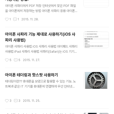
챙기는 것은 여간 번거로운 일이 아닙니다. 집안 어른들의
글 내용
제사나 생신 등 중요하게 챙겨야 할 날짜들을 양력이 아닌
아이폰 사파리에서 PDF 저장 인터넷에서 찾은 PDF 파일
음력으로 따지고 챙겨야한다면 아주 요긴하게 사용할 수
을 아이폰에서 저장하는 방법 아이폰 사파리 응용 아이폰
있는 기능입니다. 제 아이폰 iOS 버전은 8.4.1 입니다. 아
사파리 활용 아이폰에서 PDF 저장하기 아이폰의 사파리는
작성시간
1
1
2015. 11. 28.
이폰 캘린더에 음력 추가하기 iOS 캘린더 앱은 중국력(음
구글 외에 야후(Yahoo), 빙(Bing), DuckDuckgo 검색
력) 표시를 지원합니다. 예전에는 음력..
엔진을 사용할 수 있지만 변경하지 않은 이상 기본적으로
구글 검색 엔진을 사용합니다. 이때문에 검색 정확도 뿐만
아이폰 사파리 기능 제대로 사용하기(iOS 사
아니라 구글의 부가기능 사용도 가능한데요. 이를 이용해
파리 사용법)
서 특정 사이트에서 제공되는 PDF 파일 검색과 이를 다운
글 내용
로드 할 수 있는 기능은 파일의 다운로드 · 업로드를 지원하
아이폰 사파리 사용법 iOS 사파리 사용법 아이패드 사파리
지 않는 사파리의 단점을 보완해줍니다. 이 웹 검색을 통해
사용법 iPad 사파리 사용법 사파리(Safari)는 iOS 기기에
찾은 PDF 문서 파일은 드롭박스(DropBox) 등 클라우드
서 웹을 검색하고, 읽기 목록을 사용해 나중에 읽을 웹 페이
작성시간
5
5
2015. 11. 27.
서비스를 통해 저장을 하거나 아이북스(iBooks) 등 뷰어
지를 저장하고, 홈 화면에 페이지 아이콘을 추가하여 언제
프로그램을..
든지 열어 볼 수가 있습니다. 아이클라우드를 활용하여 다
른 iOS 기기에서 열었던 웹 페이지를 열 수가 있고, 책갈
아이폰 테더링과 핫스팟 사용하기
피, 방문 기록 및 읽기 목록은 항상 최신 사용 상태로 공유
글 내용
테더링이란?? 휴대폰을 모뎀으로 활용할 수 있는 기능. 노
가 되는 특징을 가지고 있습니다. 사파리 살펴보기 빠른 웹
트북과 같은 IT 기기를 휴대폰에 연결하여 무선 인터넷을
페이지 검색이 가능한 iOS용 웹 브라우저 사파리의 기본
사용할 수 있다. 휴대폰의 부가기능으로서 휴대폰 자체가
사용법에 대해서 살펴보겠습니다. 자주 방문하는 웹 사이
무선 모뎀(modem, 변복조장치) 역할을 하는 기능을 테더
트의 주소를 입력하고, 필요시 빠르게 접속할 수 있도록 책
작성시간
3
3
2015. 11. 25.
링(tethering)이라 한다. ‘테더(tether)’란 ‘밧줄’이라는
갈피에 저장하는 방법과 수시로 사용하고 드나드는 웹 페
뜻이며, ‘테더링’은 ‘연결 밧줄’ 정도로 해석할 수 있다. US
이지를 홈 화면에 ..
B 또는 블루투스(Bluetooth) 장치, Wi-Fi(무선랜) 등을