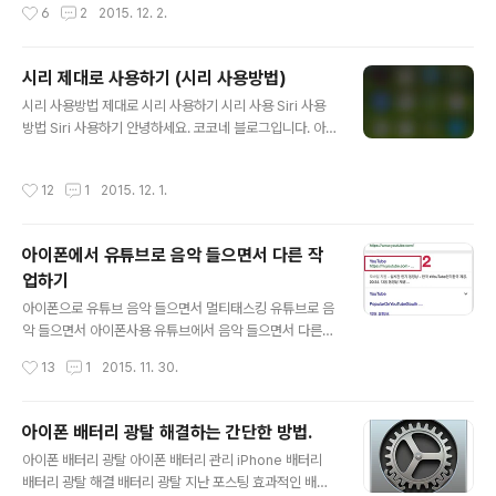
작성시간
6
2
2015. 12. 2.
모양' 아이콘..
라면 의외로 간단히 해결할 수가 있는데 그 Tip을 소개해
보겠습니다. 아이폰 속도 향상 팁 ■ 실행 중인 앱 모두 종
료하기 아이폰을 사용하면서 한가지 앱만 사용하시는 분들
시리 제대로 사용하기 (시리 사용방법)
은 아마 없으실 겁니다. 여러 앱을 백그라운드에서 실행하
글 내용
면서 때로는 메일을 수신하고, 음악을 들으면서 페이스북
시리 사용방법 제대로 시리 사용하기 시리 사용 Siri 사용
이나 트위터 친구들과 소식을 주고 받는 일이 가능합니다.
방법 Siri 사용하기 안녕하세요. 코코네 블로그입니다. 아
하지만 백그라운드에서 많은 앱이 실행될 경우 아이폰이
이폰을 사용하시는 유저분들은 시리에 대해서 다들 알고
느려지는 대표적인 이유가 됩니다. 홈 버튼을 빠르게 두 번
계실것입니다. iOS 5 버전 부터 지원되기 시작한 음성 비
작성시간
12
1
2015. 12. 1.
누르고 멀티태스킹 화면으로 전환합니다..
서 컨셉의 '시리(Siri)'는 iOS 8에 와서 좀 더 똑똑해지고
쉽게 접근할 수 있도록 기능을 추가하고 개선했습니다. 충
전 중에서 'Siri야' 만 말하면 알아서 시리가 작동을 하는 기
아이폰에서 유튜브로 음악 들으면서 다른 작
능을 통해 홈 버튼을 누르지 않고서도 시리와 대화를 할 수
업하기
있게 되었습니다. 'Siri야' 를 인식하여 이 기능을 사용하기
글 내용
위해서는 많은 전력 소모가 생기기 때문에 충전 중이어야
아이폰으로 유튜브 음악 들으면서 멀티태스킹 유튜브로 음
한다는 전제 조건이 붙습니다. 똑똑한 비서의 역할 뿐만 아
악 들으면서 아이폰사용 유튜브에서 음악 들으면서 다른
니라 심심할때는 잠깐씩 웃을일을 만들어 주는 대화상대의
앱 사용 아이폰 잠금 상태에서 유튜브 음악 듣기 이번 포스
작성시간
13
1
2015. 11. 30.
역..
팅을 하다보니까 예전에 음악을 녹음해서 들었던 추억이
다시금 생각이 납니다. ㅎㅎ 테이프부터 MD디스크 등 좋
아하던 음악을 공들여서 녹음하여 보물처럼 고이고이 보관
아이폰 배터리 광탈 해결하는 간단한 방법.
했던 적이 엊그제 같은데, 시대가 변하고 음악를 듣는 방법
글 내용
아이폰 배터리 광탈 아이폰 배터리 관리 iPhone 배터리
도 변화하고 있습니다. 레코드 판에서 카세트 테이프, CD
배터리 광탈 해결 배터리 광탈 지난 포스팅 효과적인 배터
에서 MP3,이제는 음악도 인터넷 스트리밍으로 감상하는