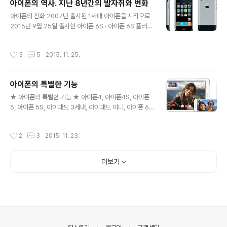
아이폰의 역사. 지난 8년간의 발자취와 변화
통해 휴대폰에 노트북·넷북·태블릿PC·데스크톱PC·전자책
글 내용
단말기·PDA 등 IT 기기들을 연결함으로써 그 기기들에서
아이폰의 진화 2007년 출시된 1세대 아이폰을 시작으로
무선인터넷을 사용할 수 있는 기능이다. 국내에서 무선인
2015년 9월 25일 출시한 아이폰 6S · 아이폰 6S 플러스
터넷을 사용하려면 3G(3세대 이동통신기술), 와이브로
까지 크게봐서 9번의 진화는 아이폰 전과 후로 나눠질만큼
(WiBro; 초고속 무선 휴대 인터넷서비스), 무선접..
수많은 아이폰 사용자들을 만들어내면서 많은 변화를 가져
작성시간
3
5
2015. 11. 25.
왔습니다.초기 버전의 아이폰은 2007년 애플의 공식행사
에서 당시 애플의 CEO였던 스티브 잡스가 직접 공개를 하
였습니다. 당시로서는 mp3 플레이어 업계에서 독보적인
아이폰의 특별한 기능
인기를 구가하던 아이팟(iPod)에 전화기능, 인터넷 접속까
글 내용
지 3가지 기능을 하나에 담은 아이폰이 첫 선을 보였습니
★ 아이폰의 특별한 기능 ★ 아이폰4, 아이폰4S, 아이폰
다. 이번 포스팅에서는 이 아이폰의 역사와 변화에 대해 살
5, 아이폰 5S, 아이패드 3세대, 아이패드 미니, 아이폰 6,
펴보겠습니다. 아이폰 2GSay Hello to iPhone.프로세
아이폰 6플러스까지 여지껏 제가 사용했었고, 사용하고 있
서 삼성 S5L8900 SoC. ARM11 412 MHz CPU, Pow
는 제품들입니다. 언제나 그렇듯이 아이폰을 비롯한 애플
작성시간
2
3
2015. 11. 23.
e..
기기들을 구입할때마다 항상 느끼는 것이지만 그 심플함과
단순함은 구매자들을 황홀하게도 또는 당황하게도 만드는
데요. 다른 스마트폰들과는 달리 주저리 주저리 긴 제품 설
더보기
명서가 따로 없기 때문입니다. 애플 자사 제품의 직관성에
대한 굳은 믿음과 고집. 그리고 사용자들이 긴 설명 없이도
기기를 쉽게 다룰 수 있게 만들었다는 자부심때문이겠지
요. 실제로 저희 부모님께서도 적지 않은 나이시지만 두분
다 아이폰을 사용하고 계십니다. 처음 사용하실때는 내심
걱정도 했었지만 하루 정도 사용하시..
의안내