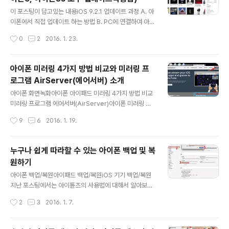
에 출시된 제품입니다. 그당시 출시된 타사의 스마트폰들
글 내용
은 벌써 고물취급이 되어 찾아보기도 힘들정도가 되었는데
이 포스팅이 담고있는 내용iOS 9.2.1 업데이트 과정 A. 아
요. 그래도 아이폰 4s는 작고 앙증맞은 크기와 애플 특유의
이폰에서 직접 업데이트 하는 방법 B. PC에 연결하여 아이
쫀득거리는 사용감으로 인해 지하철을 타게되면 의외로 사
튠즈를 실행하여 업데이트 하는 방법 Windows에서 아이
작성시간
0
2
2016. 1. 23.
용하시는 분들이 많더라구요.아이폰 4s에 대해 간단히 살
폰 업데이트 ■ 윈도우에서 아이튠즈를 통한 업데이트 1.
펴보자..
아이튠즈에서 자동 동기화를 방지하기 위한 설정 2. 업데
이트 전, 아이폰 백업하기 3. 백업 데이터 확인하기 4. 아이
아이폰 미러링 4가지 방법 비교와 미러링 프
폰 백업 파일 위치 알아보기 아이폰 업데이트하기 (Windo
로그램 AirServer(에어서버) 소개
ws) 맥(Mac)에서 아이폰 업데이트 ■ 맥에서 아이튠즈를
글 내용
통한 업데이트 1. 아이튠즈에서 자동으로 동기화 기능을 해
아이폰 화면녹화아이폰 아이패드 미러링 4가지 방법 비교
제합니다. 2. 업데이트전, iPhone 백업하기 3. 백업된 데
미러링 프로그램 에어서버(AirServer)아이폰 미러링 에
이터를 확인하고, 백업 파일 위치 알아보기 아이폰 업데이
어서버아이폰 무선 미러링아이패드 무선 미러링아이패드
작성시간
9
6
2016. 1. 19.
트하기 (Mac) 오늘 업데이트 한 기기는아이폰 5s iOS..
미러링 지난 포스팅에서는 애플기기에서 미러링을 하는방
법들에 대해 다뤄보았는데요. 포스팅 제일 하단의 관련글
을 보시면 미러링과 녹화 방법, 에어플레이 기능의 소개, 프
누구나 쉽게 따라할 수 있는 아이폰 백업 및 복
로그램과 어플없이 간단히 미러링할 수 있는 라이트닝 디
원하기
지털 AV 어댑터 등에 대해 소개했습니다. 오늘은 미러링을
글 내용
할 수 있는 프로그램인 에어서버에 대해 알아보겠습니다.
아이폰 백업/복원아이패드 백업/복원iOS 기기 백업/복원
이 포스팅이 담고 있는 내용 에어 서버 설치하기 에어 서버
지난 포스팅에서는 아이튠즈의 사용법에 대해서 알아보았
사용하기 ■ 윈도우에서 에어서버 사용■ iOS 에어서버 앱
습니다. 이번 포스팅에서는 아이튠즈를 사용하여 아이폰을
작성시간
2
3
2016. 1. 7.
설치하기 ■ 맥(Mac)에서 에어서버 사용 애플 티비와 에
백업/복원 하는 방법에 대해서 살펴보겠습니다. 아이튠즈(i
어서버의 비교 미러링 4가지 방법들의 ..
Tunes)는 지난 포스팅에서도 언급하였지만, 단순한 음악
재생 플레이어가 아니라 미디어 파일들을 통합하여 관리할