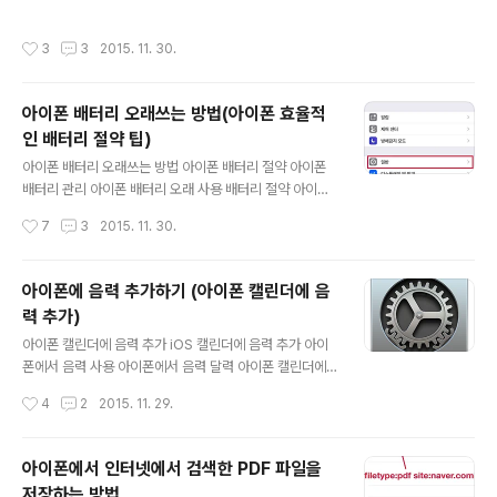
리 사용법. (올바른 스마트폰 배터리 이용, 관리법, 수명 늘
시대가 왔습니다. 이용료를 지불하지 않고도 음악을 들을
리기), 아이폰 배터리 오래쓰는 방법(아이폰 효율적인 배터
수 있는 유튜브가 그 대표적인데요. 유튜브는 동영상 사이
작성시간
3
3
2015. 11. 30.
리 절약 팁) 에 이어 아이폰 배터리 관리법에 관한 포스팅입
트임에도 불구하고 광고 효과가 탁월하여 프로모션 동영상
니다. 아이폰을 사용하시면서 아이폰 사용자시라면 누구나
을 공개하는 아티스트가 계속 늘어나고 있어, 음질 또..
다 한번쯤은 배터리 관리에 대해서 고민해보고 생각해 보
아이폰 배터리 오래쓰는 방법(아이폰 효율적
셨을 것입니다. 아이폰이 iOS 8 버전이상으로 판올림되면
인 배터리 절약 팁)
서 배터리 관리가 참 쉬워지고 편해졌습니다. 배터리 사용
글 내용
량을 간단히 확인할 수 있고, 각 앱 별로 그 사용량도 비교
아이폰 배터리 오래쓰는 방법 아이폰 배터리 절약 아이폰
해 볼수 있게 되었습니다. 내 아이폰 배터리 광탈의 원인이
배터리 관리 아이폰 배터리 오래 사용 배터리 절약 아이폰
되는 앱은 무엇인지 한번 체크해보겠습니다. 제 아이폰 iO
의 감성적인 디자인과 인터페이스에 매료되어 수년간 아이
작성시간
7
3
2015. 11. 30.
S 버전은 8.4.1 입..
폰만 고집해서 사용해오고 있지만, 사용하다 보면 일체형
배터리 방식때문에 불편한것은 못내 아쉽긴 합니다. 외출
시나 장거리 이동 경우에는 보조 배터리라도 챙겨야 안심
아이폰에 음력 추가하기 (아이폰 캘린더에 음
이 되고 편안하게 사용을 할 수 있는데요. 보조 배터리를 미
력 추가)
처 준비하지 못했거나 평상시 아이폰 배터리 절약을 위한
글 내용
팁을 소개해 볼까 합니다. 아이폰 효율적인 배터리 절약 팁
아이폰 캘린더에 음력 추가 iOS 캘린더에 음력 추가 아이
■ 시리(Siri) 끄기 iOS 6 버전부터 활용되기 시작한 음성
폰에서 음력 사용 아이폰에서 음력 달력 아이폰 캘린더에
인식 어플 '시리'는 음성 개인 비서 컨셉으로 제공된 아이폰
서 음력 아이폰에서 음력 날짜 추가 집안 어르신들 제사나
작성시간
4
2
2015. 11. 29.
기본 어플입니다. 자주 사용하시는분들도 계실 것이고 어
생신은 양력보다는 음력으로 따지는 경우가 많은데요. 저
쩌다 한번 심심풀이로 가끔 사..
희집 경우에도 부모님들과 집안 어르신들은 대부분 생신과
제사날이 음력으로 되어 있습니다. 그때마다 달력에 음력
아이폰에서 인터넷에서 검색한 PDF 파일을
으로 표시를 해두고 일일이 달력으로 양력날짜를 계산해
저장하는 방법.