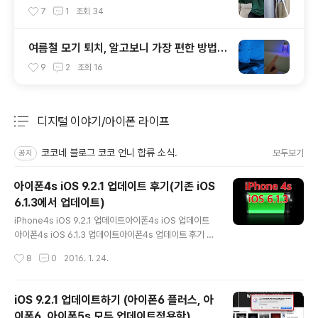
있다고?!
7
1
조회
34
여름철 모기 퇴치, 알고보니 가장 편한 방법은
이거?!
9
2
조회
16
디지털 이야기/아이폰 라이프
분류 전체보기
주요 글 목록
코코네 블로그 코코 언니 합류 소식.
모두보기
공지
아이폰4s iOS 9.2.1 업데이트 후기(기존 iOS
6.1.3에서 업데이트)
글 내용
iPhone4s iOS 9.2.1 업데이트아이폰4s iOS 업데이트
아이폰4s iOS 6.1.3 업데이트아이폰4s 업데이트 후기 이
전 포스팅에서 아이폰5s, 아이폰6, 아이폰6 플러스까지 i
작성시간
8
0
2016. 1. 24.
OS 9.2.1 버전으로 업데이트 한것에 대해 다뤄보았는데
요.이번 포스팅은 벼르고 벼르던 아이폰4s를 iOS 9.2.1 버
전으로 업데이트 하는것을 적어볼까 합니다. 아이폰4s iO
iOS 9.2.1 업데이트하기 (아이폰6 플러스, 아
S 9.2.1 업데이트 후기 아이폰 4s는 아시다시피 2011년
이폰6, 아이폰5s 모두 업데이트적용함)