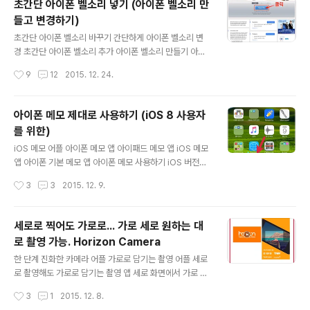
초간단 아이폰 벨소리 넣기 (아이폰 벨소리 만
수 있는 토털 미디어 관리 프로그램이며, 기기의 고장, 분실
들고 변경하기)
등 만약에 일어날 수 있는 불상사에 대비하여 사진, 연락처,
글 내용
앱 등 아이폰에 저장된 데이터를 PC에 백업하는 데에도 사
초간단 아이폰 벨소리 바꾸기 간단하게 아이폰 벨소리 변
용되는 애플의 기기를 사용하시는 분들이라면 없어서는 안
경 초간단 아이폰 벨소리 추가 아이폰 벨소리 만들기 아이
될 중요한 프로그램입니다. 아이폰의 데이터는 애플 클라
폰에서는 연락처마다 벨소리를 다르게 설정할 수 있고, 알
작성시간
9
12
2015. 12. 24.
우드 서비스인 '아이클라우드' 로도 백업이 가능하지만, 무
림, 음성 메시지, 문자 메시지 등에 사용자가 원하는 알림
료로 이용할 수 있는 용량이 5G..
음을 설정할 수 있습니다. 이번 포스팅에서는 이 벨소리 넣
는 방법에 대해 포스팅해보겠습니다. 간단하게 아이폰 벨
아이폰 메모 제대로 사용하기 (iOS 8 사용자
소리 넣기 1. 아이폰 벨소리 만들기 벨소리를 넣기 위해서
를 위한)
는 일단 벨소리로 변경될 음원 파일이 필요합니다. 그리고
글 내용
변경된 벨소리 파일의 확장자는 'M4R' 이며, 벨소리 변환
iOS 메모 어플 아이폰 메모 앱 아이패드 메모 앱 iOS 메모
웹 사이트에서 간단하게 편집하여 제작이 가능합니다. Onl
앱 아이폰 기본 메모 앱 아이폰 메모 사용하기 iOS 버전이
ine MP3 Cutter - Cut Songs, Make Ringtones ◀
9로 판올림 되면서 메모앱이 많이 바뀌었습니다. iOS 9가
작성시간
3
3
2015. 12. 9.
아이폰 벨소리 변경 사이트 위의 벨소리 변환 사이트(mp3
나온 마당에 iOS 8에서의 메모 앱 사용법이 무슨 의미가
cut...
있겠냐는 분도 계시겠지만 제목에서 언급한 것처럼 이번
포스팅은 저처럼 iOS 8 버전을 사용하시는 분들을 위한 포
세로로 찍어도 가로로... 가로 세로 원하는 대
스팅입니다. 저는 현재 아이폰 6 플러스를 사용중입니다. i
로 촬영 가능. Horizon Camera
OS 9가 나온지도 꽤 많은 시간이 지났지만 아이폰 6s, 아
글 내용
이폰 6s 플러스같은 신형이 아니라 저와같이 구형 아이폰
한 단계 진화한 카메라 어플 가로로 담기는 촬영 어플 세로
을 쓰시는 분들은 아직도 iOS 8버전을 쓰시는 분들이 많으
로 촬영해도 가로로 담기는 촬영 앱 세로 화면에서 가로 촬
실 걸로 압니다. 제가 아직까지 iOS 9버전으로 업그레이드
영 앱 방향을 마음대로 동영상앱 추천 Horizon Camera
작성시간
3
1
2015. 12. 8.
하지 않고 iOS 8을 쓰고 있는 이유는 이전 포스팅인 아이..
출처 - 앱스토어 Horizon Camera 앱으로 촬영을 하게