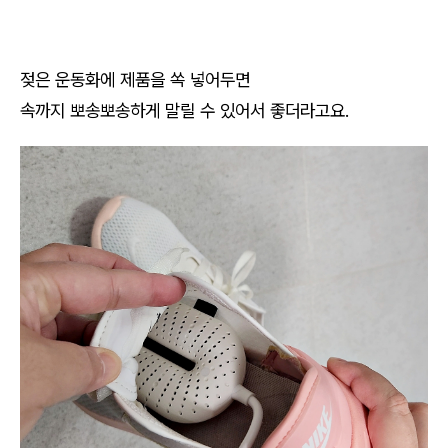
젖은 운동화에 제품을 쏙 넣어두면
속까지 뽀송뽀송하게 말릴 수 있어서 좋더라고요.