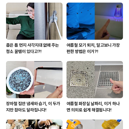
좁은 틈 먼지 사각지대 없애 주는
여름철 모기 퇴치, 알고보니 가장
청소 꿀템이 있다고?!
편한 방법은 이거?!
장마철 집안 냄새와 습기, 이 두가
여름철 화장실 날파리, 이거 하나
지만 잡아도 달라집니다!
면 의외로 쉽게 해결됩니다!