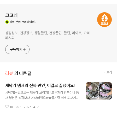
로그 정보
코코네
(새창열림)
리빙
분야 크리에이터
생활정보, 건강정보, 생활꿀팁, 건강꿀팁, 꿀팁, 라이프, 요리
레시피
구독하기
더보기
리뷰
의 다른 글
세탁기 냄새의 진짜 원인, 이걸로 끝냈어요!
글 내용
세탁기는 겉으로는 깨끗해 보이지만 고무패킹 안쪽이나 틈
새 부분은 생각보다 더 더러워요ㅠㅠ물기랑 세제 찌꺼기가
남다 보니 까만 얼룩이나 찝찝한 때가 생기기 쉬워서 고무
10
1
2026. 4. 7.
패킹 전용 청소젤을 써보게 됐어요. 직접 써보면서 느낀 장
점을 말씀드리자면 첫째. 젤 타입이라 사용이 편해요. 일반