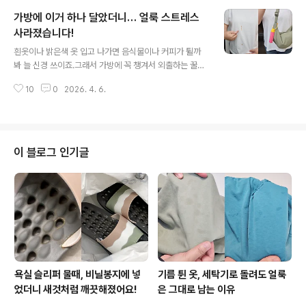
액체형 세제는 발라도 줄줄 흘러내리는데 이건 점성이 적
가방에 이거 하나 달았더니… 얼룩 스트레스
당히 있어서 바르는 동안 흘러내림이 확실히 덜해요. 그래
서 오염 부위에 오래 밀착되고, 청소 효과도 올라가는 느낌
사라졌습니다!
글 내용
이에요. 둘째는 손이 안 닿는 틈새까지 커버 가능하다는 거
흰옷이나 밝은색 옷 입고 나가면 음식물이나 커피가 튈까
예요. 세탁기 청소할 때 은근 짜증나는게 손이 안 들어가는
봐 늘 신경 쓰이죠.그래서 가방에 꼭 챙겨서 외출하는 꿀템
비좁은 틈새거든요. 손 안 닿는 그 좁은 틈새 때 때문에 스
이 있어요. 바로 휴대용 얼룩제거스틱이에요. 직접 사용해
트레스받으셨죠? 솔직히 이건 '장비빨'이 답이더라고요. 라
10
0
2026. 4. 6.
본 리얼 후기를 전해드릴게요^^ 가방에 달고 다니면 깜찍
이프엔 패킹..
한 키링 효과도 내는 동시에 외출해서도 잃어버릴 걱정이
없어요. 또, 파우치에도 쏙 들어가니까 휴대가 정말 편해요.
이런 제품은 사실 집에서 쓰는 얼룩제거제처럼 완벽하게
얼룩을 지운다기 보다는 밖에서 급하게 묻은 얼룩을 응급
이 블로그 인기글
처치하듯 정리하는 용도잖아요. 그점에서 보면 꽤 괜찮은
제품이에요. 이게 얼룩제거제라고? 가방에 달면 그냥 패션
키링인 줄 알아요. 안전인증 제니로이드 투 헤드 디자인 휴
대용 강력 얼룩제거 펜, 드렁크레드, 1개 - 기타세탁용품현
재 별점 4.7..
욕실 슬리퍼 물때, 비닐봉지에 넣
기름 튄 옷, 세탁기로 돌려도 얼룩
었더니 새것처럼 깨끗해졌어요!
은 그대로 남는 이유