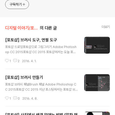
구독하기
더보기
디지털 이야기/포토샵
의 다른 글
[포토샵] 브러시 도구, 연필 도구
글 내용
포토샵 드로잉포토샵으로 그림그리기 Adobe Photosh
op CC 2015포토샵 CC 2015 포토샵에서는 오늘 포스
팅할 브러시 도구와 연필 도구를 사용해서 사용자가 원하
1
2
2016. 4. 1.
는 그림을 자유롭게 그릴 수 있습니다.태블릿이 있다면 더
욱 효과적으로 그림을 그릴 수 있는 기능입니다. 압력으로
실제 펜처럼 드로잉을 할 수 있습니다. 브러시 도구 / 연필
[포토샵] 브러시 만들기
도구 브러시 도구 도구 패널에서 브러시 도구를 사용하면
글 내용
다양한 브러시를 선택하거나 커스터마이징하여 이미지에
포토샵 브러시 패널Brush 패널 Adobe Photoshop C
드로잉 또는 붓 터치를 할 수 있습니다. ▼ 브러시 옵션 막
C 2015포토샵 CC 2015 지난 포스팅에서는 포토샵 브러
대를 살펴보도록 하겠습니다. ▼ 1. 브러시 설정옵션 막대
시 도구 / 연필 도구에 대해서 다루었습니다. 오늘의 포스팅
에서 현재 선택되어있는 브러시 오른쪽 목록 버튼을 누르
1
0
2016. 4. 8.
에서는 포토샵의 브러시 도구를 사용함에 있어서 사용자가
면 표시됩니다. 브러시 모양과 크기 등을 선택할 수 있으며,
원하는 브러시를 만드는 기능에 대해 알아보겠습니다. 사
다양한 브러시 목록이 나타납니..
용자가 원하는 브러시 만드는 방법 브러시 패널을 사용하
[포토샵] 사진에서 배경 없애는 방법 (알파 채