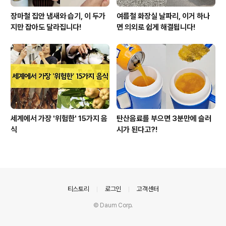
장마철 집안 냄새와 습기, 이 두가
여름철 화장실 날파리, 이거 하나
지만 잡아도 달라집니다!
면 의외로 쉽게 해결됩니다!
세계에서 가장 '위험한' 15가지 음
탄산음료를 부으면 3분만에 슬러
식
시가 된다고?!
의안내
티스토리
로그인
고객센터
© Daum Corp.