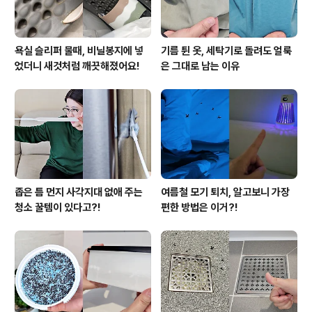
욕실 슬리퍼 물때, 비닐봉지에 넣
기름 튄 옷, 세탁기로 돌려도 얼룩
었더니 새것처럼 깨끗해졌어요!
은 그대로 남는 이유
좁은 틈 먼지 사각지대 없애 주는
여름철 모기 퇴치, 알고보니 가장
청소 꿀템이 있다고?!
편한 방법은 이거?!