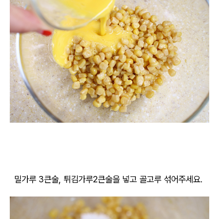
밀가루 3큰술, 튀김가루2큰술을 넣고 골고루 섞어주세요.