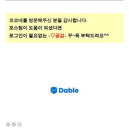
코코네를 방문해주신
분들 감사합니다.
포스팅이 도움이 되셨다면
로그인이 필요없는 ↓
♡공감
↓ 꾸~욱 부탁드려요^^
(새창열림)