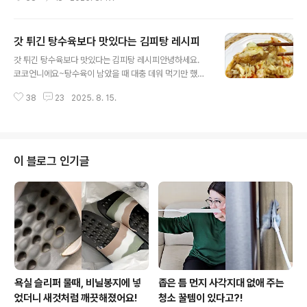
고 목 막히는 맛 때문에 결국 다시 넣어두거나 버리게 되는
데요. 백설기가 있다면 꼭 이렇게 드셔보세요. 너무 맛있어
서 백설기 사러 갈지도 몰라요 ^^ 백설기가 설기피자로! 이
갓 튀긴 탕수육보다 맛있다는 김피탕 레시피
건 단순히 살려내는 정도가 아니라 더할 나위 없이 맛있는
글 내용
변신이랍니다. 재료는 백설기, 양파, 햄, 토마토소스, 치즈
갓 튀긴 탕수육보다 맛있다는 김피탕 레시피안녕하세요.
준비했어요. 집에 남아있는 버섯, 피망, 파프리카, 캔옥수수
코코언니에요~탕수육이 남았을 때 대충 데워 먹기만 했다
등을 추가하면 풍미가 훨씬 살아나고 비주얼도 끝내줘요
면 오늘 이 레시피에 꼭 주목해주세요. 갓 튀긴 탕수육 못지
ㅎㅎ 냉동실에서 꺼낸 백설기는 완전히 해동할 필요가 없
38
23
2025. 8. 15.
않게 아니 그보다 더 매력적인 맛으로 변신 가능하거든요.
어요. 칼이 들어갈 정도로만 살짝 녹여주면 돼요. 이렇게 해
처음보다 더 맛있는 남은 탕수육 활용 레시피 김피탕 맛있
야 썰기도 ..
게 만들어봐요^^ 김치+피자+탕수육 이 조합은 정말 미쳤
어요! 한입만 먹어보면 분명 반할거예요. 남은 탕수육&소
스. 지금은 차갑게 식고 딱딱하게 굳었지만 잠시후 엄청 맛
이 블로그 인기글
있어질 예정입니다~ 자투리 채소도 꺼냈어요. 양파랑 파프
리카, 당근, 오이 다 좋아요. 김피탕 최고의 킥은 김치예요.
잘 익은 김치를 너무 잘게 썰지 말고 소스 양의 절반 정도만
준비해주세요. 너무 많이 넣으면 김치맛이 강해서 고기랑
소스맛..
욕실 슬리퍼 물때, 비닐봉지에 넣
좁은 틈 먼지 사각지대 없애 주는
었더니 새것처럼 깨끗해졌어요!
청소 꿀템이 있다고?!