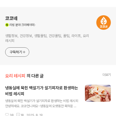
로그 정보
코코네
(새창열림)
리빙
분야 크리에이터
생활정보, 건강정보, 생활꿀팁, 건강꿀팁, 꿀팁, 라이프, 요리
레시피
구독하기
더보기
요리 레시피
의 다른 글
냉동실에 묵힌 백설기가 설기피자로 환생하는
비법 레시피
글 내용
냉동실에 묵힌 백설기가 설기피자로 환생하는 비법 레시피
안녕하세요. 코코언니에요~냉동실에 오랫동안 묵혀둔 백
설기 꺼내 먹으려면 늘 고민이 되죠. 한입 베어 물면 퍽퍽하
38
18
2025. 8. 19.