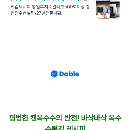
1:1교육
튀김레시피 창업후지속관리/2500회이상 창
업전수컨설팅/27년전문셰프
평범한 캔옥수수의 반전! 바삭바삭 옥수
수튀김 레시피