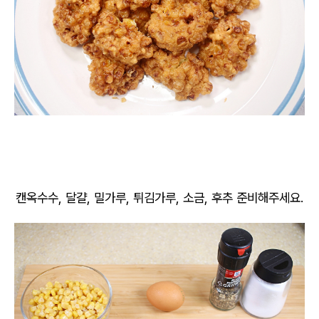
캔옥수수, 달걀, 밀가루, 튀김가루, 소금, 후추 준비해주세요.