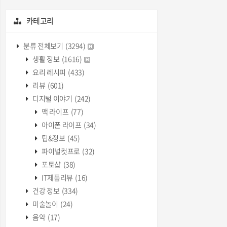
카테고리
분류 전체보기
(3294)
생활 정보
(1616)
요리 레시피
(433)
리뷰
(601)
디지털 이야기
(242)
맥 라이프
(77)
아이폰 라이프
(34)
팁&정보
(45)
파이널컷프로
(32)
포토샵
(38)
IT제품리뷰
(16)
건강 정보
(334)
미술놀이
(24)
음악
(17)