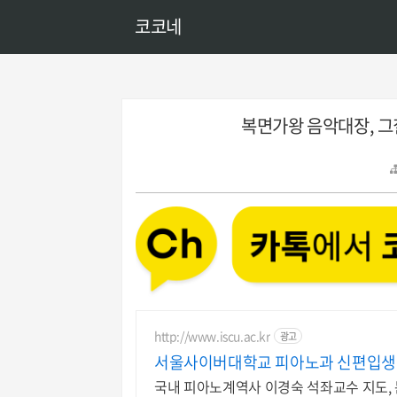
코코네
복면가왕 음악대장, 그
http://www.iscu.ac.kr
광고
서울사이버대학교 피아노과 신편입생 모
국내 피아노계역사 이경숙 석좌교수 지도, 