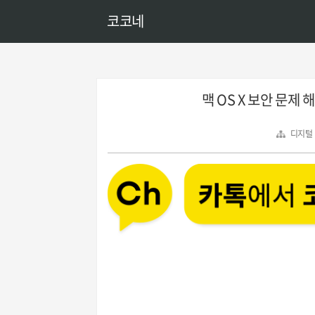
코코네
맥 OS X 보안 문제
디지털