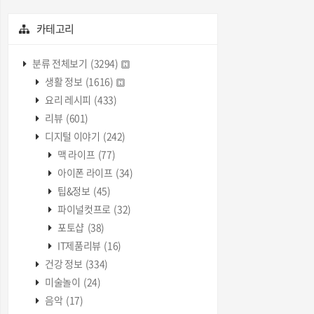
카테고리
분류 전체보기
(3294)
생활 정보
(1616)
요리 레시피
(433)
리뷰
(601)
디지털 이야기
(242)
맥 라이프
(77)
아이폰 라이프
(34)
팁&정보
(45)
파이널컷프로
(32)
포토샵
(38)
IT제품리뷰
(16)
건강 정보
(334)
미술놀이
(24)
음악
(17)