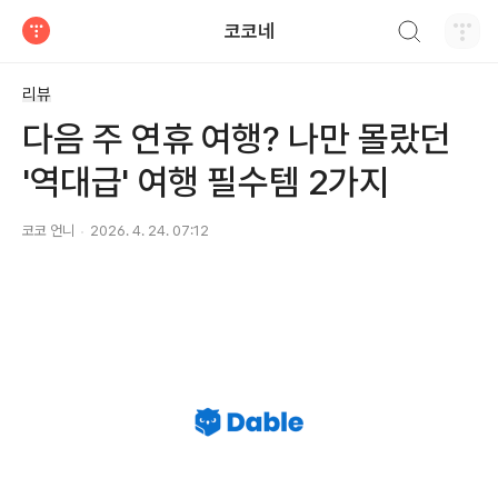
검색하기
코코네
티스토리
리뷰
다음 주 연휴 여행? 나만 몰랐던
'역대급' 여행 필수템 2가지
코코 언니
2026. 4. 24. 07:12