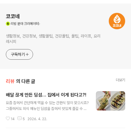
로그 정보
코코네
(새창열림)
리빙
분야 크리에이터
생활정보, 건강정보, 생활꿀팁, 건강꿀팁, 꿀팁, 라이프, 요리
레시피
구독하기
더보기
리뷰
의 다른 글
배달 끊게 만든 딤섬… 집에서 이게 된다고?!
글 내용
요즘 집에서 간단하게 먹을 수 있는 간편식 많이 찾으시죠?
그중에서도 외식 메뉴인 딤섬을 집에서 맛있게 즐길 수 있
는 제품이 있더라고요. 큰 기대없이 먹어봤는데 생각보다
14
5
2026. 4. 22.
훨씬 맛과 식감이 좋아서 가성비와 맛 두마리 토끼를 모두
잡은 제품이에요. 부추창펀, 내돈내산 리얼 리뷰를 시작해