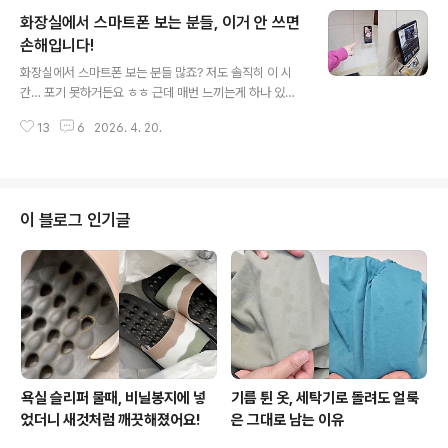
볼게요. 이 제품은 복잡한 과정 없이 그냥 찜기나 전자레인
화장실에서 스마트폰 보는 분들, 이거 안 쓰면
지로 조리가 가능해요. 소형 찜기 사용하면 1인분 뚝딱 쪄
서 먹기 좋고요. 내열용기에 부추창펀 담고 물 살짝 뿌려서
손해입니다!
글 내용
전자레인지로 돌리는 조리방법도 참 간단해요. 냉동 상태
화장실에서 스마트폰 보는 분들 많죠? 저도 솔직히 이 시
그대로, 해동 없이 바로 조리가 가능해서 바쁜 날이나 귀찮
간… 포기 못하거든요 ㅎㅎ 근데 매번 느끼는게 하나 있어
을 때 부담 없이 먹기 좋더라고요. 솔직히 이런 간편식은 편
요. 휴대폰을 어디에 올려놔야 하지…?선반형 휴지걸이를
한 대신 맛이 아쉬운 경우가 많잖아요. 이건 그 균형을 ..
13
6
2026. 4. 20.
사용해도 되긴 하지만 폭이 애매해서 떨어질까봐 계속 신
경이 쓰이더라고요. 그래서 결국 하나 들였습니다! 타공 없
이 붙이면 끝, 설치 난이도 제로 접착식 스마트폰 벽 거치대
예요. 벽에 위치 잡아서 꾹 눌러서 붙이면 되니까 설치라고
할 것도 없을 정도로 간단해요. 세로 거치는 말할 것도 없고
이 블로그 인기글
요. 가로 거치도 충분하기 때문에 폴더폰이나 패드도 거치
가능해요. 떨어지면 어쩌지? 하는 걱정이 무색할만큼 꽤 무
거운 하중까지 버티더라고요. 휴대폰이나 패드 거치하는
정도는 1도 걱정 없이 안심하고 쓸 수 있어요. 가로, 세로
거..
욕실 슬리퍼 물때, 비닐봉지에 넣
기름 튄 옷, 세탁기로 돌려도 얼룩
었더니 새것처럼 깨끗해졌어요!
은 그대로 남는 이유