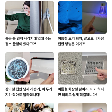
좁은 틈 먼지 사각지대 없애 주는
여름철 모기 퇴치, 알고보니 가장
청소 꿀템이 있다고?!
편한 방법은 이거?!
장마철 집안 냄새와 습기, 이 두가
여름철 화장실 날파리, 이거 하나
지만 잡아도 달라집니다!
면 의외로 쉽게 해결됩니다!